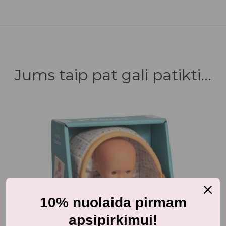
Jums taip pat gali patikti...
10% nuolaida pirmam
apsipirkimui!