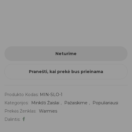
Neturime
Pranešti, kai prekė bus prieinama
Produkto Kodas:
MIN-SLO-1
Kategorijos:
Minkšti Žaislai
,
Pažaiskime
,
Populiariausi
Prekės Ženklas:
Warmies
Dalintis: