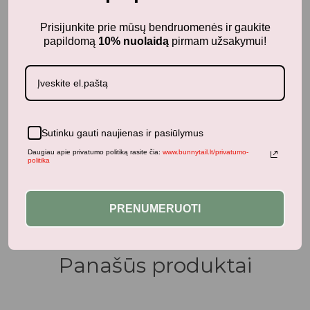
Prisijunkite prie mūsų bendruomenės ir gaukite
papildomą
10% nuolaidą
pirmam užsakymui!
Sutinku gauti naujienas ir pasiūlymus
3-4 metai
Daugiau apie privatumo politiką rasite čia:
www.bunnytail.lt/privatumo-
Mini pomea lėlė su krepšeliu SAŠA
politika
28,20
€
su PVM
PRENUMERUOTI
Panašūs produktai