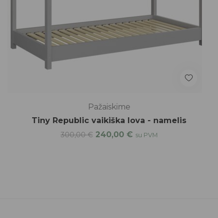
Pažaiskime
Tiny Republic vaikiška lova - namelis
240,00
€
300,00
€
su PVM