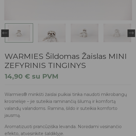
WARMIES Šildomas Žaislas MINI
ZEFYRINIS TINGINYS
14,90
€
su PVM
Warmies® minkšti žaislai puikiai tinka naudoti mikrobangų
krosnelėje – jie suteikia raminančią šilumą ir komfortą
valandų valandoms. Ramina, šildo ir suteikia komforto
jausmą.
Aromatizuoti prancūziška levanda. Norėdami vėsinančio
efekto, atvėsinkite šaldiklyje.