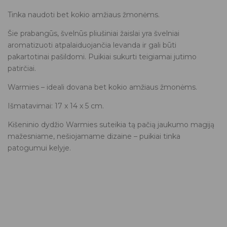
Tinka naudoti bet kokio amžiaus žmonėms.
Šie prabangūs, švelnūs pliušiniai žaislai yra švelniai
aromatizuoti atpalaiduojančia levanda ir gali būti
pakartotinai pašildomi. Puikiai sukurti teigiamai jutimo
patirčiai.
Warmies – ideali dovana bet kokio amžiaus žmonėms.
Išmatavimai: 17 x 14 x 5 cm.
Kišeninio dydžio Warmies suteikia tą pačią jaukumo magiją
mažesniame, nešiojamame dizaine – puikiai tinka
patogumui kelyje.