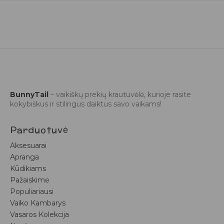
BunnyTail
– vaikiškų prekių krautuvėlė, kurioje rasite
kokybiškus ir stilingus daiktus savo vaikams!
Parduotuvė
Aksesuarai
Apranga
Kūdikiams
Pažaiskime
Populiariausi
Vaiko Kambarys
Vasaros Kolekcija