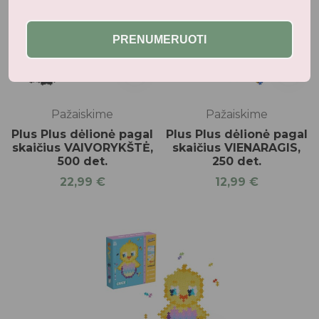
PRENUMERUOTI
Pažaiskime
Pažaiskime
Plus Plus dėlionė pagal
Plus Plus dėlionė pagal
skaičius VAIVORYKŠTĖ,
skaičius VIENARAGIS,
500 det.
250 det.
22,99
€
12,99
€