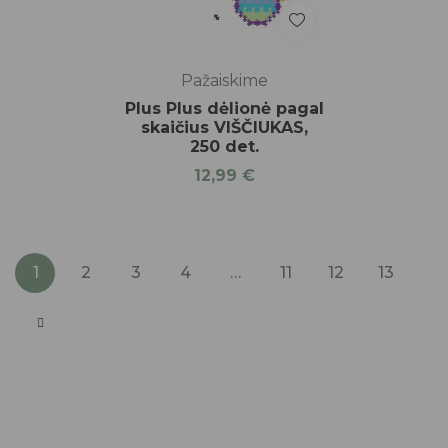
Pažaiskime
Plus Plus dėlionė pagal
skaičius VIŠČIUKAS,
250 det.
12,99
€
1
2
3
4
…
11
12
13