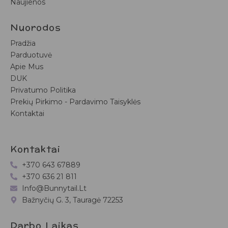
Naujienos
Nuorodos
Pradžia
Parduotuvė
Apie Mus
DUK
Privatumo Politika
Prekių Pirkimo - Pardavimo Taisyklės
Kontaktai
Kontaktai
+370 643 67889
+370 636 21 811
Info@bunnytail.lt
Bažnyčių G. 3, Tauragė 72253
Darbo Laikas