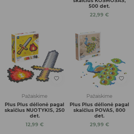
skaičius KOSMOSAS,
500 det.
22,99
€
Pažaiskime
Pažaiskime
Plus Plus dėlionė pagal
Plus Plus dėlionė pagal
skaičius NUOTYKIS, 250
skaičius POVAS, 800
det.
det.
12,99
€
29,99
€