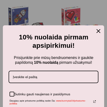
10% nuolaida pirmam
apsipirkimui!
Pažaiskime
Pažaiskime
Prisijunkite prie mūsų bendruomenės ir gaukite
papildomą
10% nuolaidą
pirmam užsakymui!
Plus Plus dėlionė pagal
Plus Plus dėlionė pagal
skaičius RAKETA, 500
skaičius ŠIRDELĖS, 250
det.
det.
22,99
€
12,99
€
Sutinku gauti naujienas ir pasiūlymus
Daugiau apie privatumo politiką rasite čia:
www.bunnytail.lt/privatumo-
politika