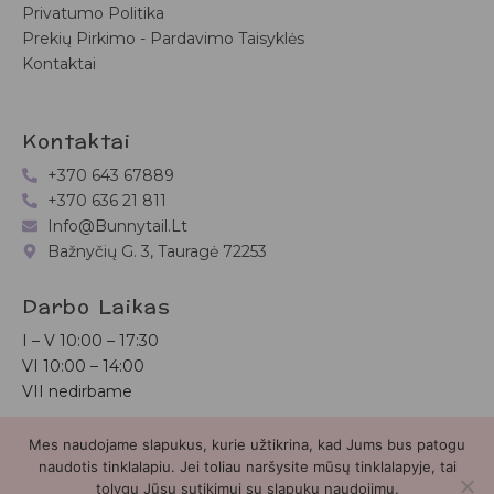
Privatumo Politika
Prekių Pirkimo - Pardavimo Taisyklės
Kontaktai
Kontaktai
+370 643 67889
+370 636 21 811
Info@bunnytail.lt
Bažnyčių G. 3, Tauragė 72253
Darbo Laikas
I – V
10:00 – 17:30
VI
10:00 – 14:00
VII nedirbame
Mes naudojame slapukus, kurie užtikrina, kad Jums bus patogu
Bunnytail.lt
| Copyright 2026 | Svetainė sukurta
Myra.lt
naudotis tinklalapiu. Jei toliau naršysite mūsų tinklalapyje, tai
tolygu Jūsų sutikimui su slapukų naudojimu.