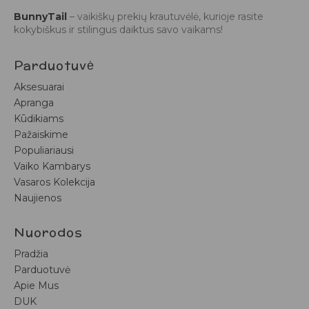
BunnyTail
– vaikiškų prekių krautuvėlė, kurioje rasite
kokybiškus ir stilingus daiktus savo vaikams!
Parduotuvė
Aksesuarai
Apranga
Kūdikiams
Pažaiskime
Populiariausi
Vaiko Kambarys
Vasaros Kolekcija
Naujienos
Nuorodos
Pradžia
Parduotuvė
Apie Mus
DUK