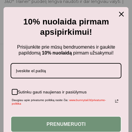
360° Trainer“ puodelį lengva naudoti ir dar lengviau valyti. Į
sveikatą – ir už vaikiškus gėrimų indelius, kurie nepažeidžia
jūsų stiliaus!
10% nuolaida pirmam
apsipirkimui!
Prisijunkite prie mūsų bendruomenės ir gaukite
papildomą
10% nuolaidą
pirmam užsakymui!
Jums taip pat gali patikti...
Sutinku gauti naujienas ir pasiūlymus
Daugiau apie privatumo politiką rasite čia:
www.bunnytail.lt/privatumo-
Panašūs produktai
politika
PRENUMERUOTI