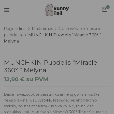
0
Pagrindinis
Maitinimas
Gertuvės, termosai ir
puodeliai
MUNCHKIN Puodelis “Miracle 360° ”
Mėlyna
MUNCHKIN Puodelis “Miracle
360° ” Mėlyna
12,90
€
su PVM
Dabar įsivaizduokite pasaulį, kuriame jų gėrimai visiškai
neišsipila – nei jūsų vystyklų krepšyje, nei ant naktinio
stalelio, nei net ant ištroškusio vaiko. Ne, tai ne visai
stebuklas – tai „Munchkin’s Miracle® 360° Trainer“ puodelis.