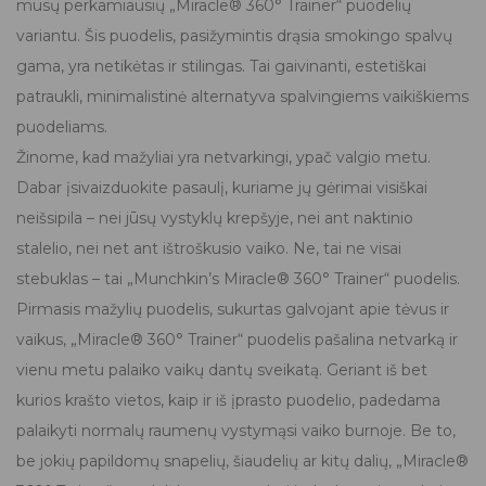
mūsų perkamiausių „Miracle® 360° Trainer“ puodelių
variantu. Šis puodelis, pasižymintis drąsia smokingo spalvų
gama, yra netikėtas ir stilingas. Tai gaivinanti, estetiškai
patraukli, minimalistinė alternatyva spalvingiems vaikiškiems
puodeliams.
Žinome, kad mažyliai yra netvarkingi, ypač valgio metu.
Dabar įsivaizduokite pasaulį, kuriame jų gėrimai visiškai
neišsipila – nei jūsų vystyklų krepšyje, nei ant naktinio
stalelio, nei net ant ištroškusio vaiko. Ne, tai ne visai
stebuklas – tai „Munchkin’s Miracle® 360° Trainer“ puodelis.
Pirmasis mažylių puodelis, sukurtas galvojant apie tėvus ir
vaikus, „Miracle® 360° Trainer“ puodelis pašalina netvarką ir
vienu metu palaiko vaikų dantų sveikatą. Geriant iš bet
kurios krašto vietos, kaip ir iš įprasto puodelio, padedama
palaikyti normalų raumenų vystymąsi vaiko burnoje. Be to,
be jokių papildomų snapelių, šiaudelių ar kitų dalių, „Miracle®