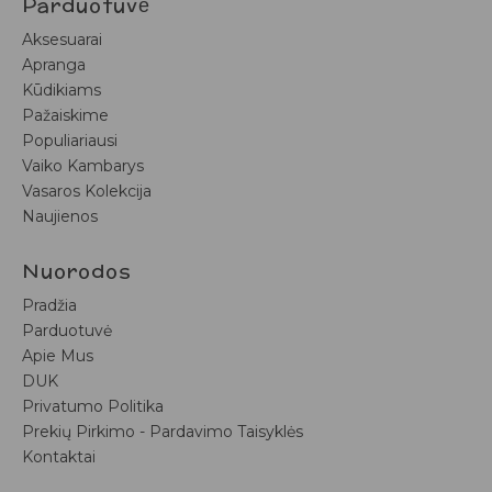
Parduotuvė
Aksesuarai
Apranga
Kūdikiams
Pažaiskime
Populiariausi
Vaiko Kambarys
Vasaros Kolekcija
Naujienos
Nuorodos
Pradžia
Parduotuvė
Apie Mus
DUK
Privatumo Politika
Prekių Pirkimo - Pardavimo Taisyklės
Kontaktai