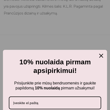
yra pavojus užspringti. Kilmės šalis: K.L.R. Pagaminta pagal
Prancūzijos dizainą ir užsakymą.
Jums taip pat gali patikti...
10% nuolaida pirmam
apsipirkimui!
Prisijunkite prie mūsų bendruomenės ir gaukite
Panašūs produktai
papildomą
10% nuolaidą
pirmam užsakymui!