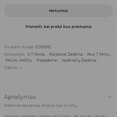
Neturime
Pranešti, kai prekė bus prieinama
Produkto Kodas:
DJ06915
Kategorijos:
5-7 Metai
,
Kūrybiniai Žaidimai
,
Nuo 7 Metų
,
PAGAL AMŽIŲ
,
Pažaiskime
,
Vaidmenų Žaidimai
Dalintis:
Aprašymas
Rekomenduojamas amžius: nuo 4 metų.
Dėmesio! Netinka vaikams iki 3 metų, dėl smulkių detalių