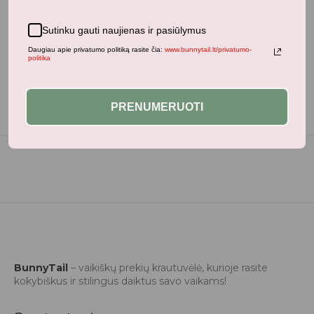
Neseniai žiūrėti produktai
Sutinku gauti naujienas ir pasiūlymus
Daugiau apie privatumo politiką rasite čia:
www.bunnytail.lt/privatumo-
politika
PRENUMERUOTI
BunnyTail
– vaikiškų prekių krautuvėlė, kurioje rasite
kokybiškus ir stilingus daiktus savo vaikams!