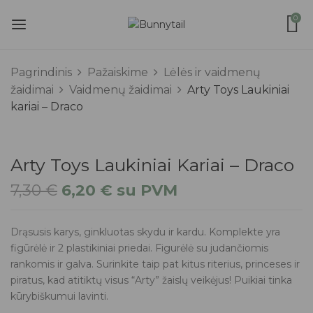
0
Pagrindinis
Pažaiskime
Lėlės ir vaidmenų
žaidimai
Vaidmenų žaidimai
Arty Toys Laukiniai
kariai – Draco
Arty Toys Laukiniai Kariai – Draco
7,30
€
6,20
€
su PVM
Drąsusis karys, ginkluotas skydu ir kardu. Komplekte yra
figūrėlė ir 2 plastikiniai priedai. Figurėlė su judančiomis
rankomis ir galva. Surinkite taip pat kitus riterius, princeses ir
piratus, kad atitiktų visus “Arty” žaislų veikėjus! Puikiai tinka
kūrybiškumui lavinti.