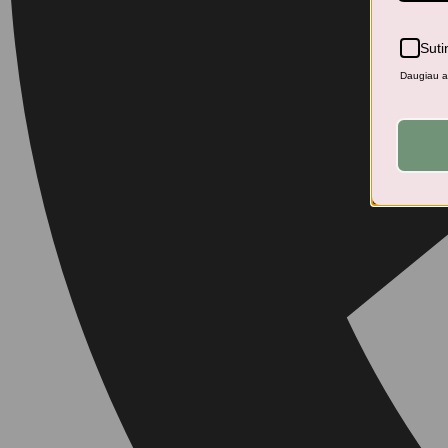
Suti
Daugiau ap