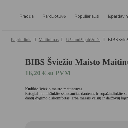
Pradžia
Parduotuvė
Populiariausi
Išpardavi
Pagrindinis
Maitinimas
Užkandžių dėžutės
BIBS švie
BIBS Šviežio Maisto Mait
16,20
€
su PVM
Kūdikio šviežio maisto maitintuvas.
Patogiai numalšinkite skaudančias dantenas ir supažindinkite su
dantų dygimo diskomfortas, arba mažais vaisių ir daržovių kąsne