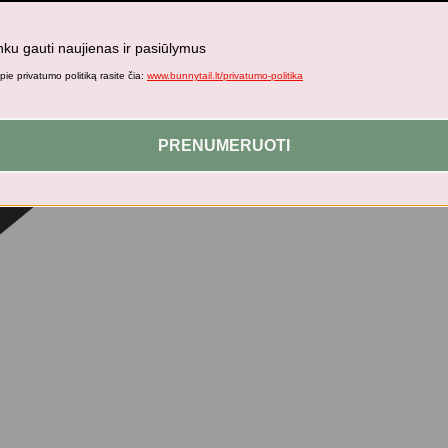
nku gauti naujienas ir pasiūlymus
ie privatumo politiką rasite čia:
www.bunnytail.lt/privatumo-politika
PRENUMERUOTI