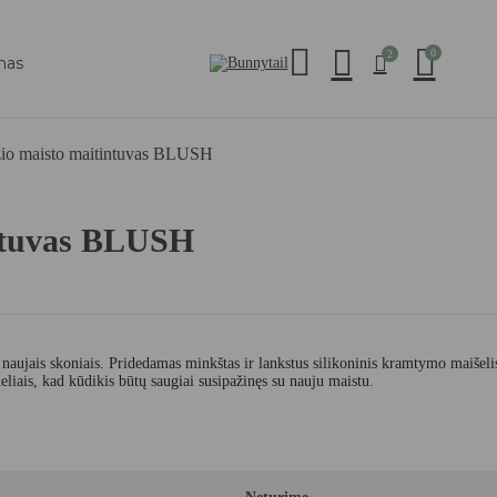
0
2
mas
žio maisto maitintuvas BLUSH
intuvas BLUSH
 naujais skoniais. Pridedamas minkštas ir lankstus silikoninis kramtymo maišeli
liais, kad kūdikis būtų saugiai susipažinęs su nauju maistu.