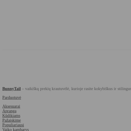
BunnyTail
– vaikiškų prekių krautuvėlė, kurioje rasite kokybiškus ir stilingu
Parduotuvė
Aksesuarai
Apranga
Kūdikiams
Pažaiskime
Populiariausi
Vaiko kambarys