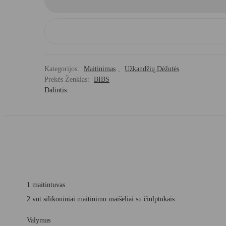
Kategorijos:
Maitinimas
,
Užkandžių Dėžutės
Prekės Ženklas:
BIBS
Dalintis:
1 maitintuvas
2 vnt silikoniniai maitinimo maišeliai su čiulptukais
Valymas