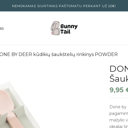
NEMOKAMAS SIUNTIMAS PAŠTOMATU PERKANT UŽ 20€!
as
ONE BY DEER kūdikių šaukštelių rinkinys POWDER
DON
Šau
9,95
Done by D
pagaminta
mažylio v
idealiai 