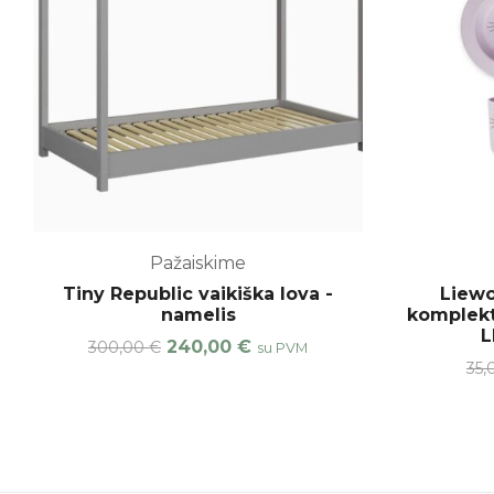
Pažaiskime
Tiny Republic vaikiška lova -
Liewo
namelis
komplekt
L
240,00
€
300,00
€
su PVM
35