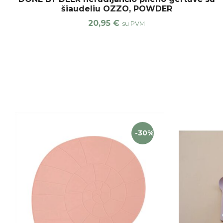
šiaudeliu OZZO, POWDER
20,95
€
su PVM
-30%