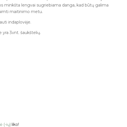
s minkšta lengvai sugriebiama danga, kad būtų galima
suimti maitinimo metu.
auti indaplovėje.
 yra 3vnt. šaukštelių.
ė (-ių)
liko!