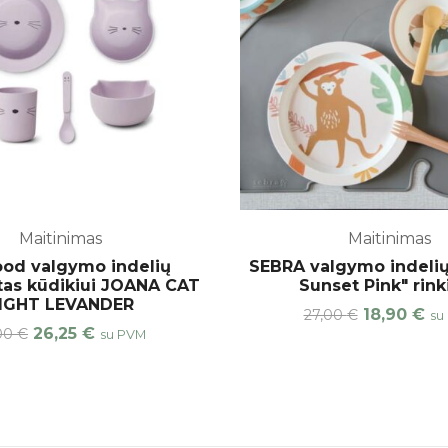
Maitinimas
Maitinimas
od valgymo indelių
SEBRA valgymo indelių
as kūdikiui JOANA CAT
Sunset Pink" rink
IGHT LEVANDER
18,90
€
27,00
€
su
26,25
€
,00
€
su PVM