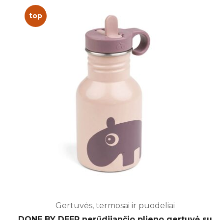
top
Gertuvės, termosai ir puodeliai
DONE BY DEER nerūdijančio plieno gertuvė su