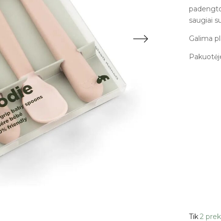
padengto
saugiai 
Galima pl
Pakuotėje
Tik
2 prek