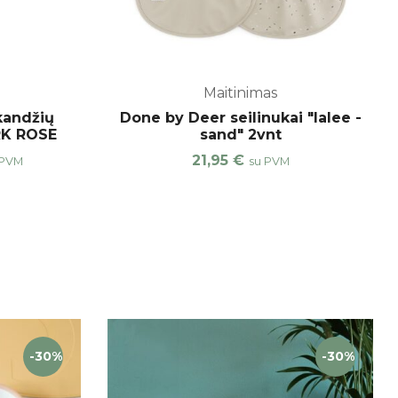
Maitinimas
kandžių
Done by Deer seilinukai "lalee -
RK ROSE
sand" 2vnt
21,95
€
 PVM
su PVM
-30%
-30%