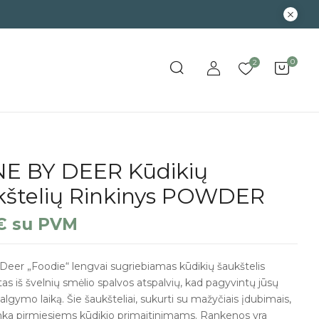
0
2
E BY DEER Kūdikių
kštelių Rinkinys POWDER
€
su PVM
eer „Foodie“ lengvai sugriebiamas kūdikių šaukštelis
s iš švelnių smėlio spalvos atspalvių, kad pagyvintų jūsų
algymo laiką. Šie šaukšteliai, sukurti su mažyčiais įdubimais,
tinka pirmiesiems kūdikio primaitinimams. Rankenos yra