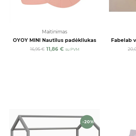
Maitinimas
OYOY MINI Nautilus padėkliukas
Fabelab v
11,86
€
16,95
€
20,
su PVM
-20%