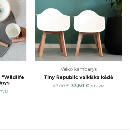
Vaiko kambarys
 "Wildlife
Tiny Republic vaikiška kėdė
inys
33,60
€
48,00
€
su PVM
 PVM