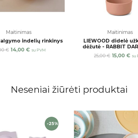
Maitinimas
Maitinimas
algymo indelių rinkinys
LIEWOOD didelė už
dėžutė - RABBIT DA
14,00
€
00
€
su PVM
15,00
€
25,00
€
su
Neseniai žiūrėti produktai
-25%