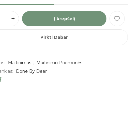
Į krepšelį
Pirkti Dabar
os:
Maitinimas
,
Maitinimo Priemonės
enklas:
Done By Deer