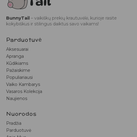
BunnyTail
– vaikiškų prekių krautuvėlė, kurioje rasite
kokybiškus ir stilingus daiktus savo vaikams!
Parduotuvė
Aksesuarai
Apranga
Kūdikiams
Pažaiskime
Populiariausi
Vaiko Kambarys
Vasaros Kolekcija
Naujienos
Nuorodos
Pradžia
Parduotuvė