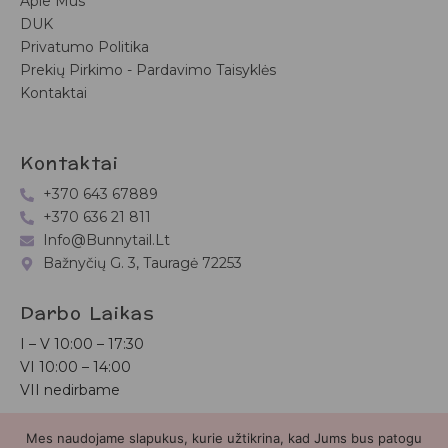
Apie Mus
DUK
Privatumo Politika
Prekių Pirkimo - Pardavimo Taisyklės
Kontaktai
Kontaktai
+370 643 67889
+370 636 21 811
Info@bunnytail.lt
Bažnyčių G. 3, Tauragė 72253
Darbo Laikas
I – V
10:00 – 17:30
VI
10:00 – 14:00
VII nedirbame
Mes naudojame slapukus, kurie užtikrina, kad Jums bus patogu