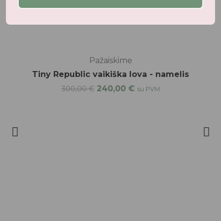
Neseniai žiūrėti produktai
-20%
Pažaiskime
Tiny Republic vaikiška lova - namelis
240,00
€
300,00
€
su PVM