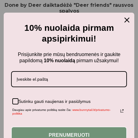
Done by Deer daiktadėžė "Deer friends" rausvos
spalvos
24,95
€
su PVM
10% nuolaida pirmam
apsipirkimui!
Panašūs produktai
Prisijunkite prie mūsų bendruomenės ir gaukite
papildomą
10% nuolaidą
pirmam užsakymui!
Kūdikiams
Fabelab pledas kūdikiui OCHRE
Sutinku gauti naujienas ir pasiūlymus
27,00
€
su PVM
Daugiau apie privatumo politiką rasite čia:
www.bunnytail.lt/privatumo-
politika
PRENUMERUOTI