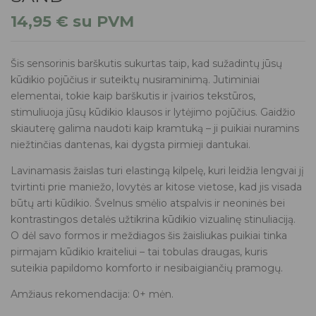
14,95
€
su PVM
Šis sensorinis barškutis sukurtas taip, kad sužadintų jūsų
kūdikio pojūčius ir suteiktų nusiraminimą. Jutiminiai
elementai, tokie kaip barškutis ir įvairios tekstūros,
stimuliuoja jūsų kūdikio klausos ir lytėjimo pojūčius. Gaidžio
skiauterę galima naudoti kaip kramtuką – ji puikiai nuramins
niežtinčias dantenas, kai dygsta pirmieji dantukai.
Lavinamasis žaislas turi elastingą kilpelę, kuri leidžia lengvai jį
tvirtinti prie maniežo, lovytės ar kitose vietose, kad jis visada
būtų arti kūdikio. Švelnus smėlio atspalvis ir neoninės bei
kontrastingos detalės užtikrina kūdikio vizualinę stinuliaciją.
O dėl savo formos ir meždiagos šis žaisliukas puikiai tinka
pirmajam kūdikio kraiteliui – tai tobulas draugas, kuris
suteikia papildomo komforto ir nesibaigiančių pramogų.
Amžiaus rekomendacija: 0+ mėn.