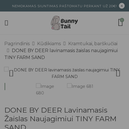
NEMOKAMAS SIUNTIMAS PAŠTOMATU PERKANT UŽ 20€!
0
Pagrindinis
Kūdikiams
Kramtukai, barškučiai
DONE BY DEER lavinamasis žaislas naujagimiui
TINY FARM SAND
DONE BY DEER Lavinamasis
Žaislas Naujagimiui TINY FARM
SAND