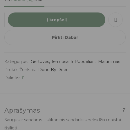
Į krepšelį
Pirkti Dabar
Kategorijos:
Gertuvės, Termosai Ir Puodeliai
,
Maitinimas
Prekės Ženklas:
Done By Deer
Dalintis:
Aprašymas
Saugus ir sandarus – silikoninis sandariklis neleidžia maistui
išsilieti