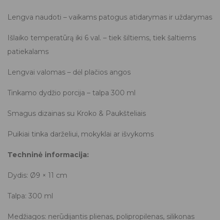
Lengva naudoti – vaikams patogus atidarymas ir uždarymas
Išlaiko temperatūrą iki 6 val. – tiek šiltiems, tiek šaltiems
patiekalams
Lengvai valomas – dėl plačios angos
Tinkamo dydžio porcija – talpa 300 ml
Smagus dizainas su Kroko & Paukšteliais
Puikiai tinka darželiui, mokyklai ar išvykoms
Techninė informacija:
Dydis: Ø9 × 11 cm
Talpa: 300 ml
Medžiagos: nerūdijantis plienas, polipropilenas, silikonas