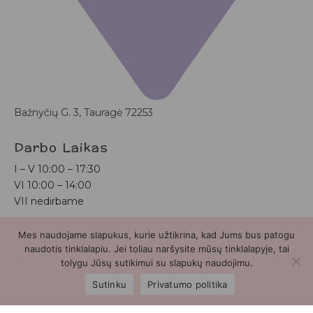
Bažnyčių G. 3, Tauragė 72253
Darbo Laikas
I – V
10:00 – 17:30
VI
10:00 – 14:00
VII nedirbame
Mes naudojame slapukus, kurie užtikrina, kad Jums bus patogu
Bunnytail.lt
| Copyright 2026 | Svetainė sukurta
Myra.lt
naudotis tinklalapiu. Jei toliau naršysite mūsų tinklalapyje, tai
tolygu Jūsų sutikimui su slapukų naudojimu.
2
Sutinku
Privatumo politika
Parduotuvė
Paieška
Paskyra
Mėgstamiausieji