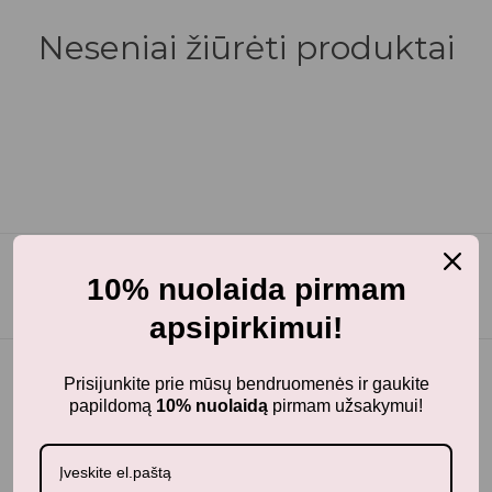
Neseniai žiūrėti produktai
10% nuolaida pirmam
apsipirkimui!
Prisijunkite prie mūsų bendruomenės ir gaukite
papildomą
10% nuolaidą
pirmam užsakymui!
BunnyTail
– vaikiškų prekių krautuvėlė, kurioje rasite
kokybiškus ir stilingus daiktus savo vaikams!