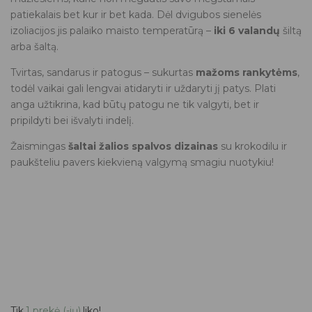
patiekalais bet kur ir bet kada. Dėl dvigubos sienelės
izoliacijos jis palaiko maisto temperatūrą –
iki 6 valandų
šiltą
arba šaltą.
Tvirtas, sandarus ir patogus – sukurtas
mažoms rankytėms
,
todėl vaikai gali lengvai atidaryti ir uždaryti jį patys. Plati
anga užtikrina, kad būtų patogu ne tik valgyti, bet ir
pripildyti bei išvalyti indelį.
Žaismingas
šaltai žalios spalvos dizainas
su krokodilu ir
paukšteliu pavers kiekvieną valgymą smagiu nuotykiu!
Tik
1 prekė (-ių)
liko!