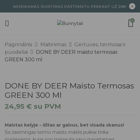
NEMOKAMAS SIUNTIMAS PAŠTOMATU PERKANT UŽ 20€!
0
Pagrindinis
Maitinimas
Gertuvės, termosai ir
puodeliai
DONE BY DEER maisto termosas
GREEN 300 ml
DONE BY DEER Maisto Termosas
GREEN 300 Ml
24,95
€
su PVM
Maistas kelyje – šiltas ar gaivus, bet visada skanus!
Šis žaismingas termo maisto indelis puikiai tinka
mažiesiems, kurie nori mėgautis savo mėgstamais