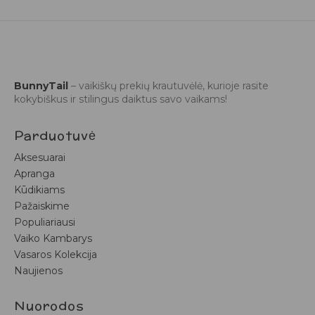
BunnyTail
– vaikiškų prekių krautuvėlė, kurioje rasite
kokybiškus ir stilingus daiktus savo vaikams!
Parduotuvė
Aksesuarai
Apranga
Kūdikiams
Pažaiskime
Populiariausi
Vaiko Kambarys
Vasaros Kolekcija
Naujienos
Nuorodos