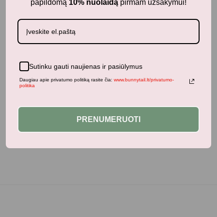
papildomą
10% nuolaidą
pirmam užsakymui!
Panašūs produktai
Sutinku gauti naujienas ir pasiūlymus
Daugiau apie privatumo politiką rasite čia:
www.bunnytail.lt/privatumo-
politika
Neseniai žiūrėti produktai
PRENUMERUOTI