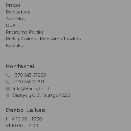
Pradžia
Parduotuvė
Apie Mus
DUK
Privatumo Politika
Prekių Pirkimo - Pardavimo Taisyklės
Kontaktai
Kontaktai
+370 643 67889
+370 636 21 811
Info@bunnytail.lt
Bažnyčių G. 3, Tauragė 72253
Darbo Laikas
I – V
10:00 – 17:30
VI
10:00 – 14:00