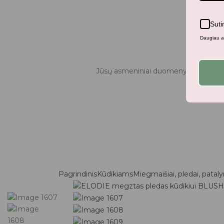
Suti
Daugiau ap
Jūsų asmeniniai duomenys bus naudo
Pagrindinis
Kūdikiams
Miegmaišiai, pledai, patal