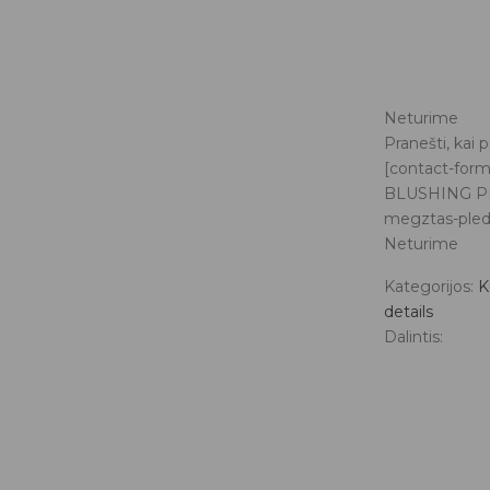
Neturime
Pranešti, kai 
[contact-form
BLUSHING PINK
megztas-pleda
Neturime
Kategorijos:
K
details
Dalintis: