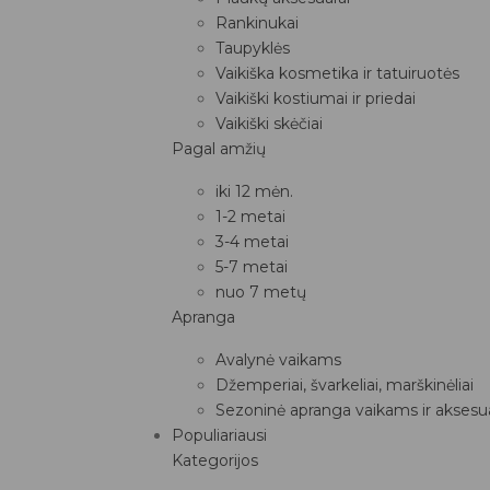
Rankinukai
Taupyklės
Vaikiška kosmetika ir tatuiruotės
Vaikiški kostiumai ir priedai
Vaikiški skėčiai
Pagal amžių
iki 12 mėn.
1-2 metai
3-4 metai
5-7 metai
nuo 7 metų
Apranga
Avalynė vaikams
Džemperiai, švarkeliai, marškinėliai
Sezoninė apranga vaikams ir aksesua
Populiariausi
Kategorijos