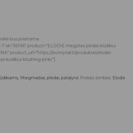
prekė bus prieinama
-7 id="36196" product="ELODIE megztas pledas kūdikiui
" product_url="https://bunnytail.lt/produktas/elodie-
s-kudikiui-blushing-pink/"]
ūdikiams
,
Miegmaišiai, pledai, patalynė
Prekės ženklas:
Elodie