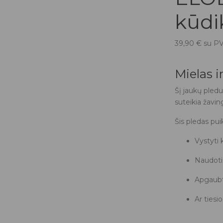
kūdi
39,90
€
su P
Mielas i
Šį jaukų pledu
suteikia žavin
Šis pledas puik
Vystyti 
Naudoti
Apgaubti
Ar tiesi