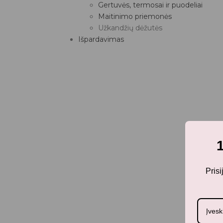
Gertuvės, termosai ir puodeliai
Maitinimo priemonės
Užkandžių dėžutės
Išpardavimas
Pris