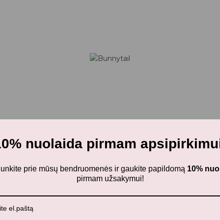
10% nuolaida pirmam apsipirkimui
ijunkite prie mūsų bendruomenės ir gaukite papildomą
10% nuo
pirmam užsakymui!