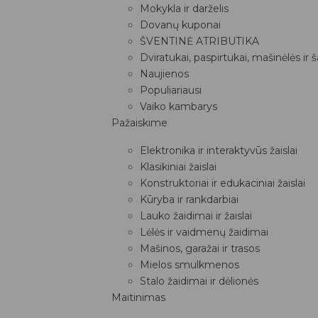
Mokykla ir darželis
Dovanų kuponai
ŠVENTINĖ ATRIBUTIKA
Dviratukai, paspirtukai, mašinėlės ir 
Naujienos
Populiariausi
Vaiko kambarys
Pažaiskime
Elektronika ir interaktyvūs žaislai
Klasikiniai žaislai
Konstruktoriai ir edukaciniai žaislai
Kūryba ir rankdarbiai
Lauko žaidimai ir žaislai
Lėlės ir vaidmenų žaidimai
Mašinos, garažai ir trasos
Mielos smulkmenos
Stalo žaidimai ir dėlionės
Maitinimas