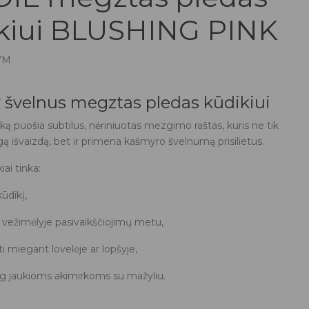
kiui BLUSHING PINK
VM
r švelnus megztas pledas kūdikiui
ką puošia subtilus, nėriniuotas mezgimo raštas, kuris ne tik
gą išvaizdą, bet ir primena kašmyro švelnumą prisilietus.
iai tinka:
kūdikį,
 vežimėlyje pasivaikščiojimų metu,
 miegant lovelėje ar lopšyje,
og jaukioms akimirkoms su mažyliu.