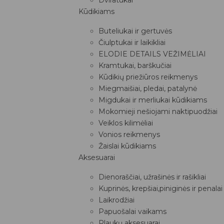
Kūdikiams
Buteliukai ir gertuvės
Čiulptukai ir laikikliai
ELODIE DETAILS VEŽIMĖLIAI
Kramtukai, barškučiai
Kūdikių priežiūros reikmenys
Miegmaišiai, pledai, patalynė
Migdukai ir merliukai kūdikiams
Mokomieji nešiojami naktipuodžiai
Veiklos kilimėliai
Vonios reikmenys
Žaislai kūdikiams
Aksesuarai
Dienoraščiai, užrašinės ir rašikliai
Kuprinės, krepšiai,piniginės ir penalai
Laikrodžiai
Papuošalai vaikams
Plaukų aksesuarai