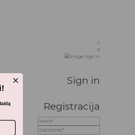
Sign in
!
Registracija
laidą