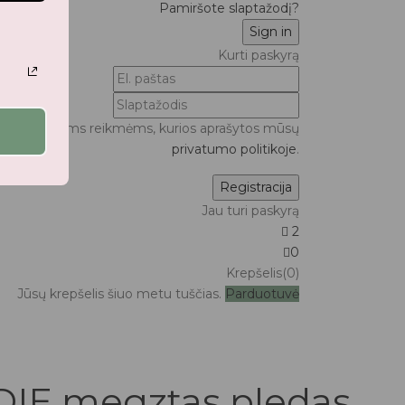
Pamiršote slaptažodį?
Kurti paskyrą
ui bei kitoms reikmėms, kurios aprašytos mūsų
privatumo politikoje
.
Jau turi paskyrą
2
0
Krepšelis(0)
Jūsų krepšelis šiuo metu tuščias.
Parduotuvė
IE megztas pledas