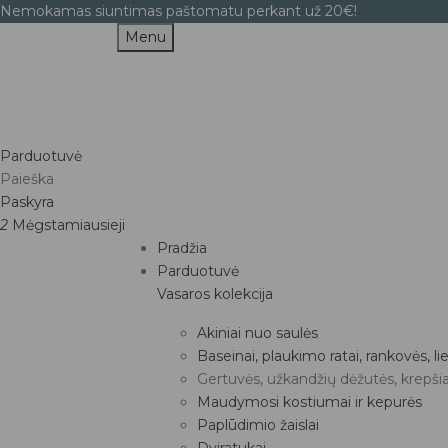
Nemokamas siuntimas paštomatu perkant už 20€!
Menu
Parduotuvė
Paieška
Paskyra
2
Mėgstamiausieji
Pradžia
Parduotuvė
Vasaros kolekcija
Akiniai nuo saulės
Baseinai, plaukimo ratai, rankovės, 
Gertuvės, užkandžių dėžutės, krepšia
Maudymosi kostiumai ir kepurės
Paplūdimio žaislai
Dviratukai