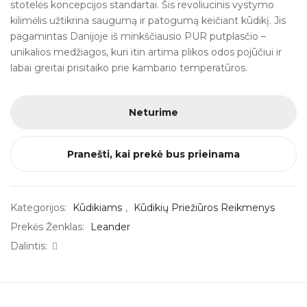
stotelės koncepcijos standartai. Šis revoliucinis vystymo
kilimėlis užtikrina saugumą ir patogumą keičiant kūdikį. Jis
pagamintas Danijoje iš minkščiausio PUR putplasčio –
unikalios medžiagos, kuri itin artima plikos odos pojūčiui ir
labai greitai prisitaiko prie kambario temperatūros.
Neturime
Pranešti, kai prekė bus prieinama
Kategorijos:
Kūdikiams
,
Kūdikių Priežiūros Reikmenys
Prekės Ženklas:
Leander
Dalintis: