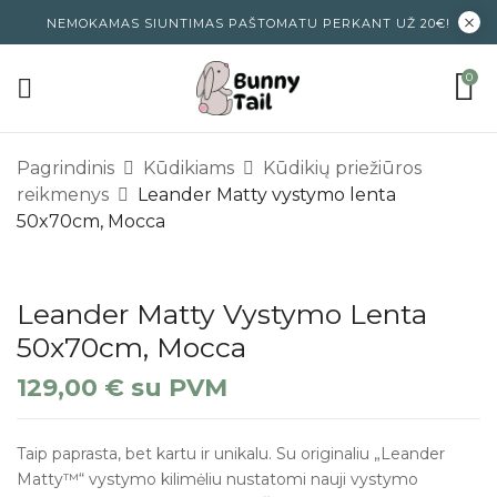
NEMOKAMAS SIUNTIMAS PAŠTOMATU PERKANT UŽ 20€!
0
Pagrindinis
Kūdikiams
Kūdikių priežiūros
reikmenys
Leander Matty vystymo lenta
50x70cm, Mocca
Leander Matty Vystymo Lenta
50x70cm, Mocca
129,00
€
su PVM
Taip paprasta, bet kartu ir unikalu. Su originaliu „Leander
Matty™“ vystymo kilimėliu nustatomi nauji vystymo