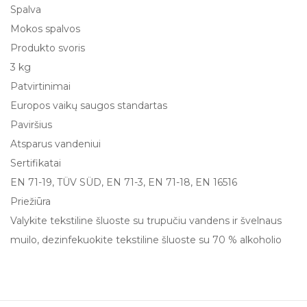
Spalva
Mokos spalvos
Produkto svoris
3 kg
Patvirtinimai
Europos vaikų saugos standartas
Paviršius
Atsparus vandeniui
Sertifikatai
EN 71-19, TÜV SÜD, EN 71-3, EN 71-18, EN 16516
Priežiūra
Valykite tekstiline šluoste su trupučiu vandens ir švelnaus
muilo, dezinfekuokite tekstiline šluoste su 70 % alkoholio