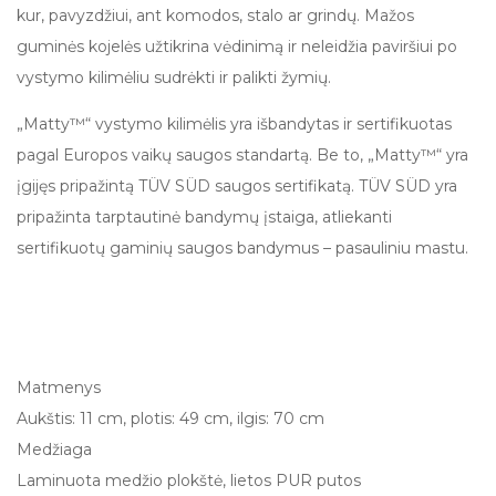
kur, pavyzdžiui, ant komodos, stalo ar grindų. Mažos
guminės kojelės užtikrina vėdinimą ir neleidžia paviršiui po
vystymo kilimėliu sudrėkti ir palikti žymių.
„Matty™“ vystymo kilimėlis yra išbandytas ir sertifikuotas
pagal Europos vaikų saugos standartą. Be to, „Matty™“ yra
įgijęs pripažintą TÜV SÜD saugos sertifikatą. TÜV SÜD yra
pripažinta tarptautinė bandymų įstaiga, atliekanti
sertifikuotų gaminių saugos bandymus – pasauliniu mastu.
Matmenys
Aukštis: 11 cm, plotis: 49 cm, ilgis: 70 cm
Medžiaga
Laminuota medžio plokštė, lietos PUR putos