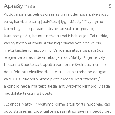
Aprašymas
Apdovanojimus pelnęs dizainas yra modernus ir pakels jūsų
vaikų kambario stilių į aukštesnį lygį. „Matty™“ vystymo
kilimėlis yra itin patvarus. Jis neturi siūlių ar griovelių,
kuriuose galėtų kauptis nešvarumai ir bakterijos. Tai reiškia,
kad vystymo kilimėlis išlieka higieniškas net ir po kelerių
metų kasdienio naudojimo. Vandeniui atsparus paviršius
lengvai valomas ir dezinfekuojamas. „Matty™“ galite valyti
tekstiline šluoste su trupučiu vandens ir švelnaus muilo, o
dezinfekuoti tekstiline šluoste su etanoliu arba ne daugiau
kaip 70 % alkoholio. Atkreipkite dėmesį, kad etanolio /
alkoholio negalima tepti tiesiai ant vystymo kilimėlio. Visada
naudokite tekstilinę šluostę.
„Leander Matty™“ vystymo kilimėlis turi tvirtą nugarėlę, kad
būtų stabilesnis, todėl galite jį pasiimti su savimi ir padėti bet