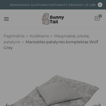
NEMOKAMAS SIUNTIMAS PAŠTOMATU PERKANT UŽ 20€!
0
Pagrindinis
Kūdikiams
Miegmaišiai, pledai,
patalynė
Manostiles patalynės komplektas Wolf
Grey