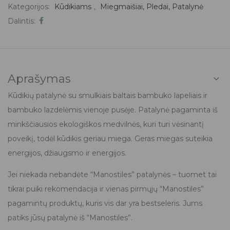
Kategorijos:
Kūdikiams
,
Miegmaišiai, Pledai, Patalynė
Dalintis:
Aprašymas
Kūdikių patalynė su smulkiais baltais bambuko lapeliais ir
bambuko lazdelėmis vienoje pusėje. Patalynė pagaminta iš
minkščiausios ekologiškos medvilnės, kuri turi vėsinantį
poveikį, todėl kūdikis geriau miega. Geras miegas suteikia
energijos, džiaugsmo ir energijos.
Jei niekada nebandėte “Manostiles” patalynės – tuomet tai
tikrai puiki rekomendacija ir vienas pirmųjų “Manostiles”
pagamintų produktų, kuris vis dar yra bestseleris. Jums
patiks jūsų patalynė iš “Manostiles”.