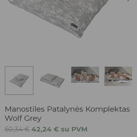
Manostiles Patalynės Komplektas
Wolf Grey
60,34
€
42,24
€
su PVM