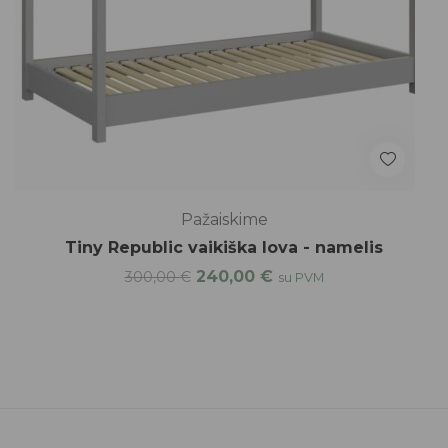
Pažaiskime
Tiny Republic vaikiška lova - namelis
240,00
€
300,00
€
su PVM