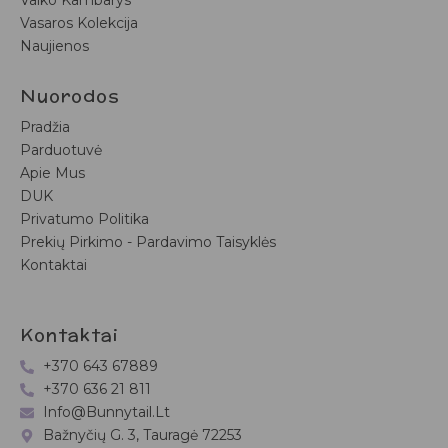
Vaiko Kambarys
Vasaros Kolekcija
Naujienos
Nuorodos
Pradžia
Parduotuvė
Apie Mus
DUK
Privatumo Politika
Prekių Pirkimo - Pardavimo Taisyklės
Kontaktai
Kontaktai
+370 643 67889
+370 636 21 811
Info@bunnytail.lt
Bažnyčių G. 3, Tauragė 72253