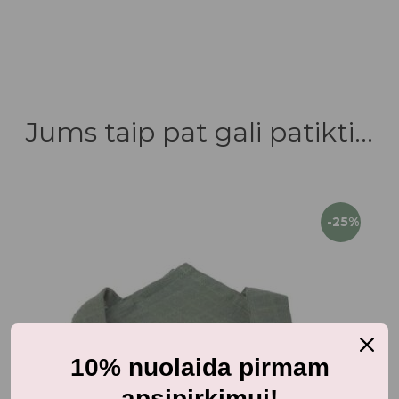
Jums taip pat gali patikti...
-25%
10% nuolaida pirmam
apsipirkimui!