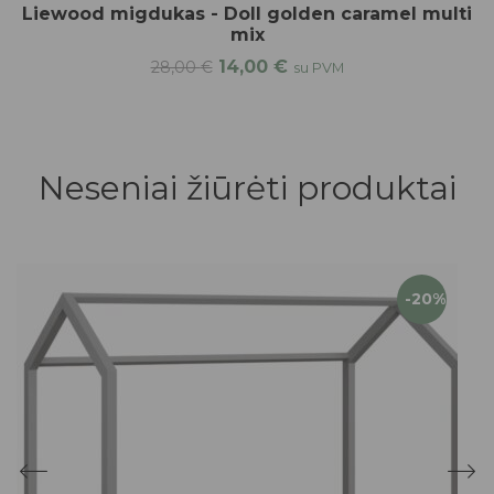
Liewood migdukas - Doll golden caramel multi
mix
14,00
€
28,00
€
su PVM
Neseniai žiūrėti produktai
-20%