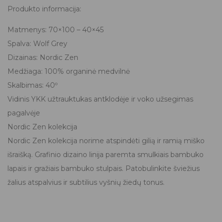
Produkto informacija:
Matmenys: 70×100 – 40×45
Spalva: Wolf Grey
Dizainas: Nordic Zen
Medžiaga: 100% organinė medvilnė
Skalbimas: 40º
Vidinis YKK užtrauktukas antklodėje ir voko užsegimas
pagalvėje
Nordic Zen kolekcija
Nordic Zen kolekcija norime atspindėti gilią ir ramią miško
išraišką. Grafinio dizaino linija paremta smulkiais bambuko
lapais ir gražiais bambuko stulpais. Patobulinkite šviežius
žalius atspalvius ir subtilius vyšnių žiedų tonus.