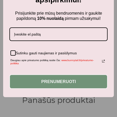
Prisijunkite prie mūsų bendruomenės ir gaukite
papildomą
10% nuolaidą
pirmam užsakymui!
Kūdikiams
Sutinku gauti naujienas ir pasiūlymus
LIEWOOD merliukai 2 vnt. Rabbit faune green
Daugiau apie privatumo politiką rasite čia:
www.bunnytail.lt/privatumo-
politika
14,25
€
19,00
€
su PVM
PRENUMERUOTI
Panašūs produktai