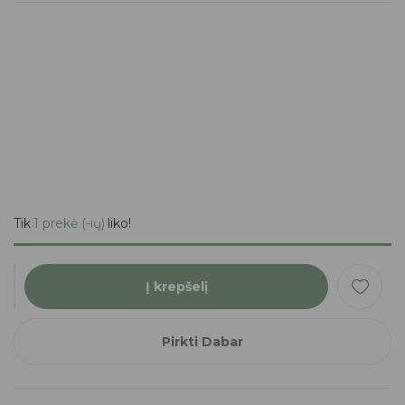
Tik
1 prekė (-ių)
liko!
Į krepšelį
Pirkti Dabar