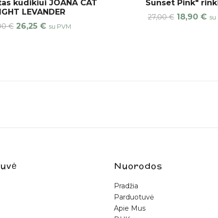
as kūdikiui JOANA CAT
Sunset Pink" rink
IGHT LEVANDER
18,90
€
27,00
€
su
26,25
€
,00
€
su PVM
uvė
Nuorodos
Pradžia
Parduotuvė
Apie Mus