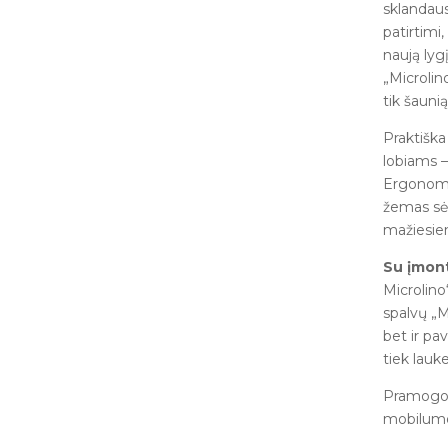
sklandaus
patirtimi,
naują lyg
„Microlin
tik šaunią
Praktiška
lobiams –
Ergonomiš
žemas sėdy
mažiesie
Su įmont
Microlino“
spalvų „M
bet ir pa
tiek lauke
Pramogos 
mobilumo 