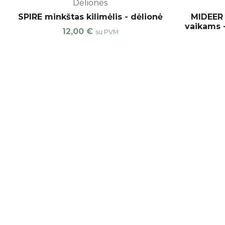
Dėlionės
SPIRE minkštas kilimėlis - dėlionė
MIDEER 
vaikams 
12,00
€
su PVM