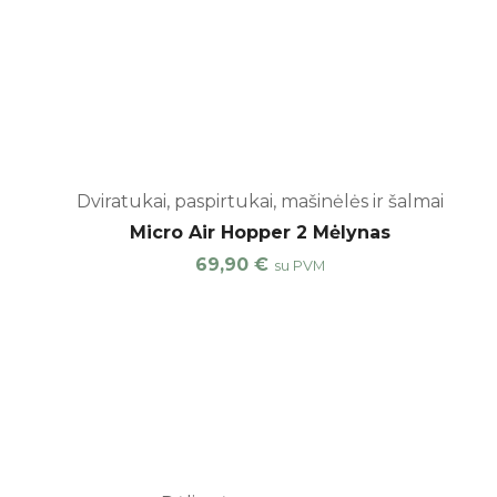
Dviratukai, paspirtukai, mašinėlės ir šalmai
išankstinis užsakymas
Micro Air Hopper 2 Mėlynas
69,90
€
su PVM