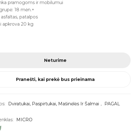
 tinka pramogoms ir mobilumui
grupė: 18 mėn.+
 asfaltas, patalpos
i apkrova 20 kg
Neturime
Pranešti, kai prekė bus prieinama
os:
Dviratukai, Paspirtukai, Mašinėlės Ir Šalmai
,
PAGAL
enklas:
MICRO