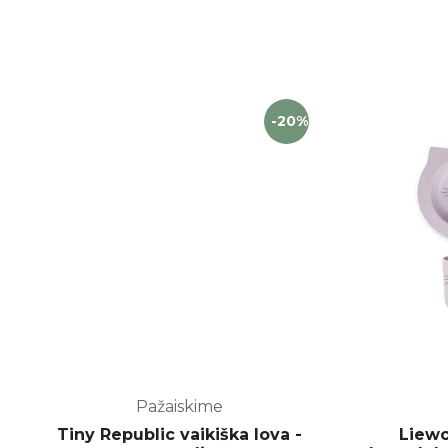
-20%
Pažaiskime
Tiny Republic vaikiška lova -
Liewo