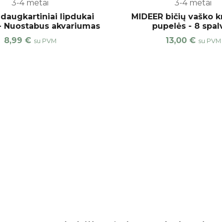
3-4 metai
3-4 metai
daugkartiniai lipdukai
MIDEER bičių vaško k
- Nuostabus akvariumas
pupelės - 8 spal
8,99
€
13,00
€
su PVM
su PVM