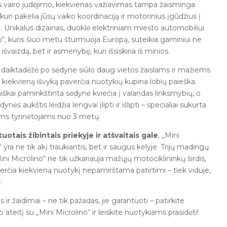
 vairo judėjimo, kiekvienas važiavimas tampa žaisminga
 kuri pakelia jūsų vaiko koordinaciją ir motorinius įgūdžius į
į. Unikalus dizainas, duoklė elektriniam miesto automobiliui
o“, kuris šiuo metu šturmuoja Europą, suteikia gaminiui ne
 išvaizdą, bet ir asmenybę, kuri išsiskiria iš minios.
 daiktadėžė po sėdyne siūlo daug vietos žaislams ir mažiems
 kiekvieną išvyką paverčia nuotykių kupina lobių paieška.
kai paminkštinta sėdynė kviečia į valandas linksmybių, o
nės aukštis leidžia lengvai įlipti ir išlipti – specialiai sukurta
ms tyrinėtojams nuo 3 metų.
uotais žibintais priekyje ir atšvaitais gale
, „Mini
 yra ne tik akį traukiantis, bet ir saugus kelyje. Trijų madingų
ini Microlino“ ne tik užkariauja mažųjų motociklininkų širdis,
verčia kiekvieną nuotykį nepamirštama patirtimi – tiek viduje,
.
ir žaidimai – ne tik pažadas, jie garantuoti – patirkite
ateitį su „Mini Microlino“ ir leiskite nuotykiams prasidėti!