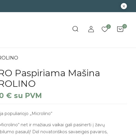
0
2
CROLINO
RO Paspiriama Mašina
ROLINO
90
€
su PVM
ja populiariojo „Microlino“
icrolino“ net ir mažiausi vaikai gali pasinerti į žavų
ilumo pasaulį! Dėl novatoriškos savaeigės pavaros,