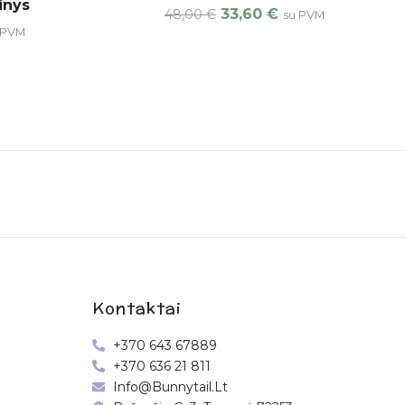
inys
33,60
€
48,00
€
su PVM
 PVM
Kontaktai
+370 643 67889
+370 636 21 811
Info@bunnytail.lt