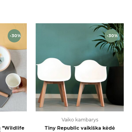
-30%
-30%
Vaiko kambarys
 "Wildlife
Tiny Republic vaikiška kėdė