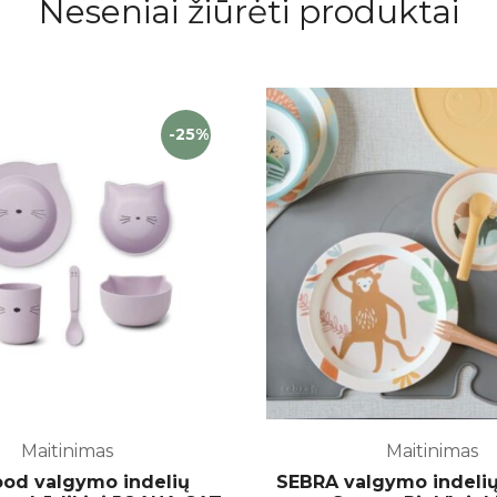
Neseniai žiūrėti produktai
-25%
Maitinimas
Maitinimas
od valgymo indelių
SEBRA valgymo indelių