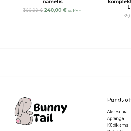
namelis
komplekt
L
240,00
€
300,00
€
su PVM
35
Parduot
Aksesuarai
Apranga
Kūdikiams