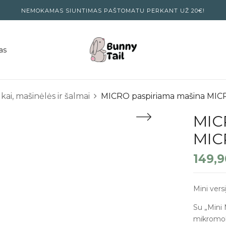
NEMOKAMAS SIUNTIMAS PAŠTOMATU PERKANT UŽ 20€!
as
kai, mašinėlės ir šalmai
MICRO paspiriama mašina MI
MIC
MIC
149,
Mini versi
Su „Mini M
mikromob