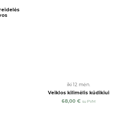
reidelės
vos
iki 12 mėn.
Veiklos kilimėlis kūdikiui
68,00
€
su PVM