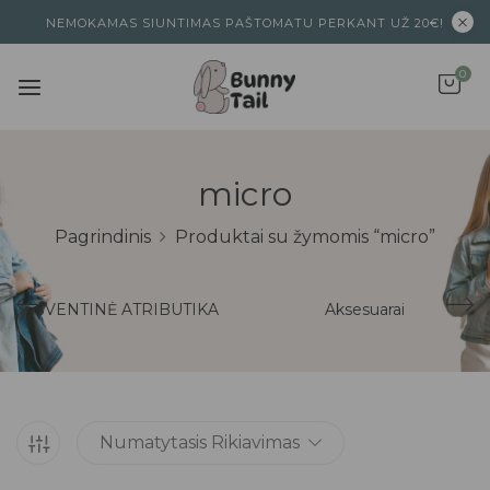
NEMOKAMAS SIUNTIMAS PAŠTOMATU PERKANT UŽ 20€!
0
micro
Pagrindinis
Produktai su žymomis “micro”
ŠVENTINĖ ATRIBUTIKA
Aksesuarai
Numatytasis Rikiavimas