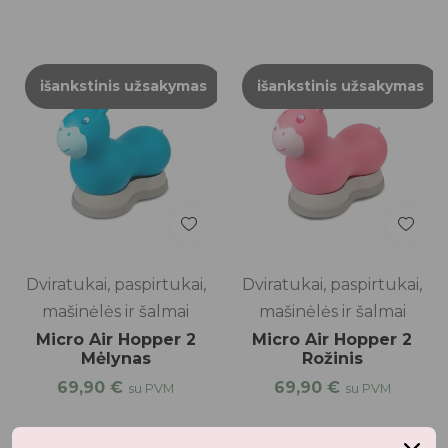
išankstinis užsakymas
išankstinis užsakymas
Dviratukai, paspirtukai,
Dviratukai, paspirtukai,
mašinėlės ir šalmai
mašinėlės ir šalmai
Micro Air Hopper 2
Micro Air Hopper 2
Mėlynas
Rožinis
69,90
€
69,90
€
su PVM
su PVM