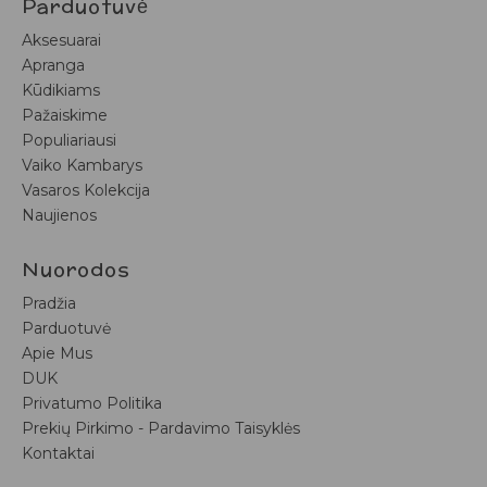
Parduotuvė
Aksesuarai
Apranga
Kūdikiams
Pažaiskime
Populiariausi
Vaiko Kambarys
Vasaros Kolekcija
Naujienos
Nuorodos
Pradžia
Parduotuvė
Apie Mus
DUK
Privatumo Politika
Prekių Pirkimo - Pardavimo Taisyklės
Kontaktai