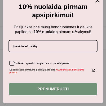
10% nuolaida pirmam
apsipirkimui!
Prisijunkite prie mūsų bendruomenės ir gaukite
papildomą
10% nuolaidą
pirmam užsakymui!
Sutinku gauti naujienas ir pasiūlymus
Daugiau apie privatumo politiką rasite čia:
www.bunnytail.lt/privatumo-
politika
PRENUMERUOTI
BunnyTail
– vaikiškų prekių krautuvėlė, kurioje rasite
kokybiškus ir stilingus daiktus savo vaikams!