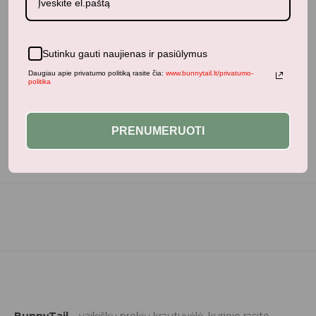
Sutinku gauti naujienas ir pasiūlymus
Neseniai žiūrėti produktai
Daugiau apie privatumo politiką rasite čia:
www.bunnytail.lt/privatumo-
politika
PRENUMERUOTI