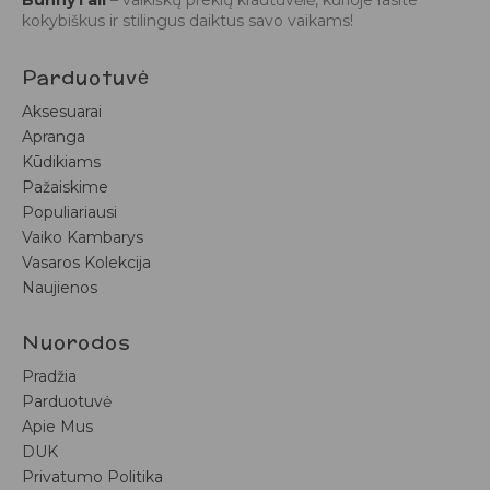
BunnyTail
– vaikiškų prekių krautuvėlė, kurioje rasite
kokybiškus ir stilingus daiktus savo vaikams!
Parduotuvė
Aksesuarai
Apranga
Kūdikiams
Pažaiskime
Populiariausi
Vaiko Kambarys
Vasaros Kolekcija
Naujienos
Nuorodos
Pradžia
Parduotuvė
Apie Mus
DUK
Privatumo Politika