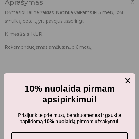
Aprašymas
Dėmesio! Tai ne žaislas! Netinka vaikams iki 3 metų, dėl
smulkių detalių yra pavojus užspringti.
Kilmės šalis: K.L.R.
Rekomenduojamas amžius: nuo 6 metų.
10% nuolaida pirmam
apsipirkimui!
Prisijunkite prie mūsų bendruomenės ir gaukite
papildomą
10% nuolaidą
pirmam užsakymui!
Panašūs produktai