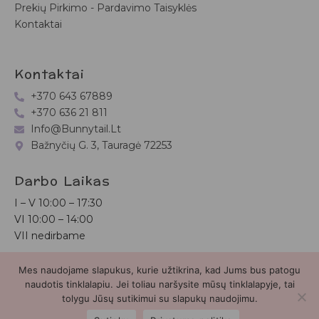
Prekių Pirkimo - Pardavimo Taisyklės
Kontaktai
Kontaktai
+370 643 67889
+370 636 21 811
Info@bunnytail.lt
Bažnyčių G. 3, Tauragė 72253
Darbo Laikas
I – V
10:00 – 17:30
VI
10:00 – 14:00
VII nedirbame
Mes naudojame slapukus, kurie užtikrina, kad Jums bus patogu
Bunnytail.lt
| Copyright 2026 | Svetainė sukurta
Myra.lt
naudotis tinklalapiu. Jei toliau naršysite mūsų tinklalapyje, tai
tolygu Jūsų sutikimui su slapukų naudojimu.
2