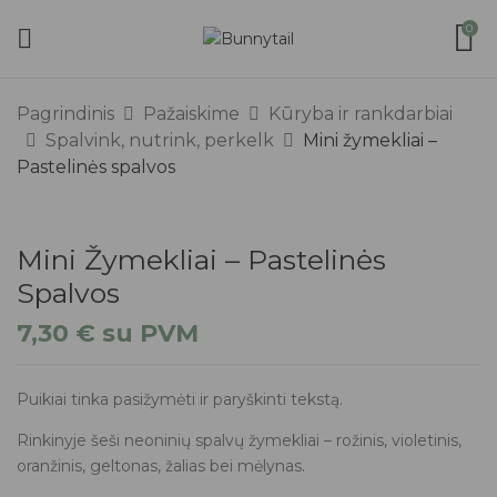
0
Pagrindinis
Pažaiskime
Kūryba ir rankdarbiai
Spalvink, nutrink, perkelk
Mini žymekliai –
Pastelinės spalvos
Mini Žymekliai – Pastelinės
Spalvos
7,30
€
su PVM
Puikiai tinka pasižymėti ir paryškinti tekstą.
Rinkinyje šeši neoninių spalvų žymekliai – rožinis, violetinis,
oranžinis, geltonas, žalias bei mėlynas.