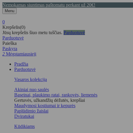
Nemokamas siuntimas paštomatu perkant už 20€!
Menu
0
Krepšelis(0)
Jūsų krepšelis šiuo metu tuščias.
Parduotuvė
Parduotuvė
Paieška
Paskyra
2
Mėgstamiausieji
Pradžia
Parduotuvė
Vasaros kolekcija
Akiniai nuo saulės
Baseinai, plaukimo ratai, rankovės, liemenės
Gertuvės, užkandžių dėžutės, krepšiai
Maudymosi kostiumai ir kepurės
Paplūdimio žaislai
Dviratukai
Kūdikiams