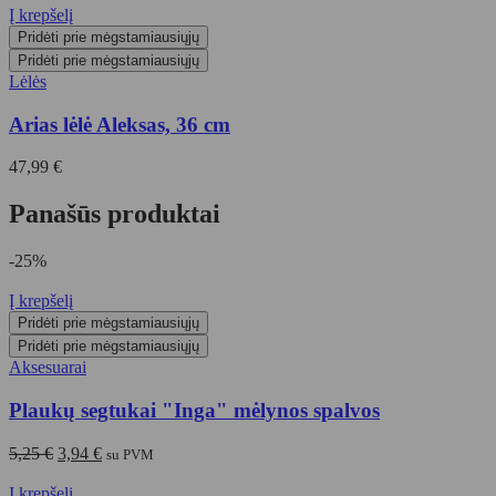
Į krepšelį
Pridėti prie mėgstamiausiųjų
Pridėti prie mėgstamiausiųjų
Lėlės
Arias lėlė Aleksas, 36 cm
47,99
€
Panašūs produktai
-25%
Į krepšelį
Pridėti prie mėgstamiausiųjų
Pridėti prie mėgstamiausiųjų
Aksesuarai
Plaukų segtukai "Inga" mėlynos spalvos
Original
Current
5,25
€
3,94
€
su PVM
price
price
was:
is:
Į krepšelį