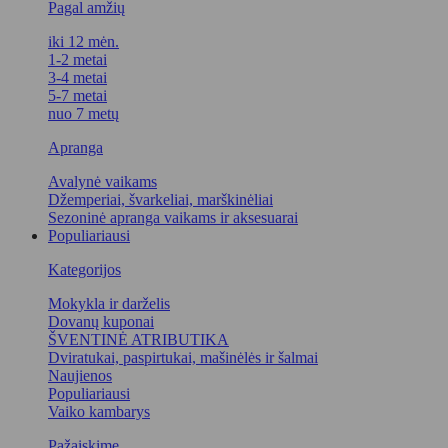
Pagal amžių
iki 12 mėn.
1-2 metai
3-4 metai
5-7 metai
nuo 7 metų
Apranga
Avalynė vaikams
Džemperiai, švarkeliai, marškinėliai
Sezoninė apranga vaikams ir aksesuarai
Populiariausi
Kategorijos
Mokykla ir darželis
Dovanų kuponai
ŠVENTINĖ ATRIBUTIKA
Dviratukai, paspirtukai, mašinėlės ir šalmai
Naujienos
Populiariausi
Vaiko kambarys
Pažaiskime