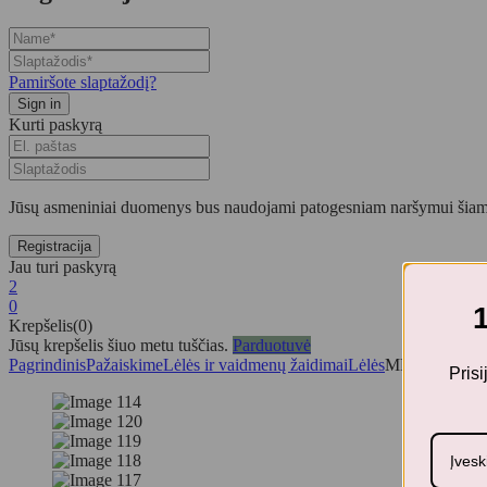
Pamiršote slaptažodį?
Kurti paskyrą
Jūsų asmeniniai duomenys bus naudojami patogesniam naršymui šiame
Jau turi paskyrą
2
0
Krepšelis(0)
Jūsų krepšelis šiuo metu tuščias.
Parduotuvė
Pagrindinis
Pažaiskime
Lėlės ir vaidmenų žaidimai
Lėlės
MRS ERTHA 
Pris