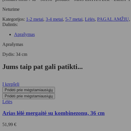
Neturime
Kategorijos:
1-2 metai
,
3-4 metai
,
5-7 metai
,
Lėlės
,
PAGAL AMŽIŲ
Dalintis:
Aprašymas
Aprašymas
Dydis: 34 cm
Jums taip pat gali patikti...
Į krepšelį
Pridėti prie mėgstamiausiųjų
Pridėti prie mėgstamiausiųjų
Lėlės
Arias lėlė mergaitė su kombinezonu, 36 cm
51,99
€