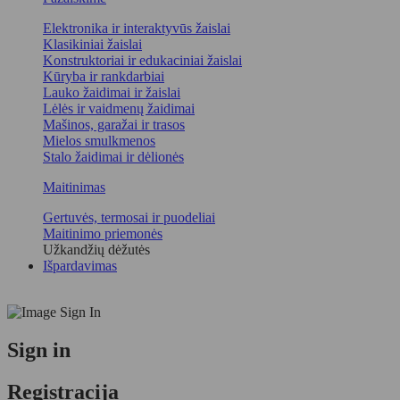
Elektronika ir interaktyvūs žaislai
Klasikiniai žaislai
Konstruktoriai ir edukaciniai žaislai
Kūryba ir rankdarbiai
Lauko žaidimai ir žaislai
Lėlės ir vaidmenų žaidimai
Mašinos, garažai ir trasos
Mielos smulkmenos
Stalo žaidimai ir dėlionės
Maitinimas
Gertuvės, termosai ir puodeliai
Maitinimo priemonės
Užkandžių dėžutės
Išpardavimas
Sign in
Registracija