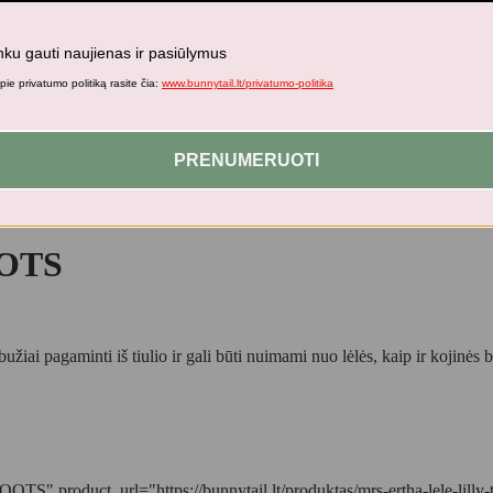
nku gauti naujienas ir pasiūlymus
ie privatumo politiką rasite čia:
www.bunnytail.lt/privatumo-politika
PRENUMERUOTI
OOTS
ai pagaminti iš tiulio ir gali būti nuimami nuo lėlės, kaip ir kojinės be
 product_url="https://bunnytail.lt/produktas/mrs-ertha-lele-lilly-t