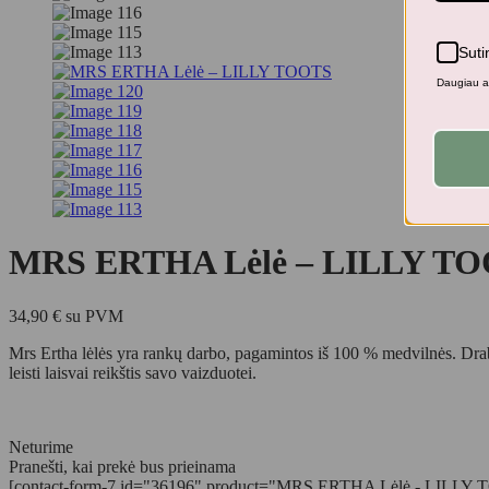
Suti
Daugiau ap
MRS ERTHA Lėlė – LILLY T
34,90
€
su PVM
Mrs Ertha lėlės yra rankų darbo, pagamintos iš 100 % medvilnės. Drabuži
leisti laisvai reikštis savo vaizduotei.
Neturime
Pranešti, kai prekė bus prieinama
[contact-form-7 id="36196" product="MRS ERTHA Lėlė - LILLY TOOTS"