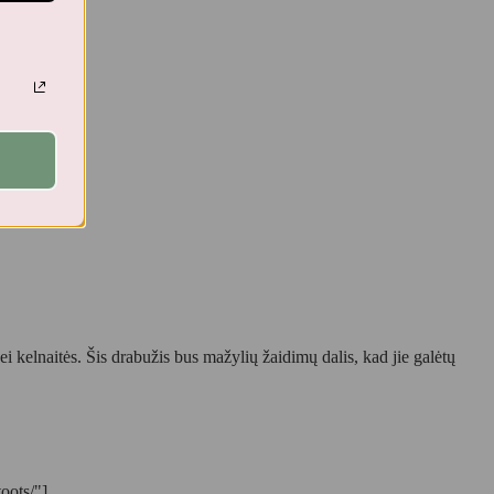
i kelnaitės. Šis drabužis bus mažylių žaidimų dalis, kad jie galėtų
oots/"]