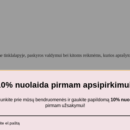
 tinklalapyje, paskyros valdymui bei kitoms reikmėms, kurios aprašy
10% nuolaida pirmam apsipirkimui
Lėlė – LILLY TOOTS
ijunkite prie mūsų bendruomenės ir gaukite papildomą
10% nuo
pirmam užsakymui!