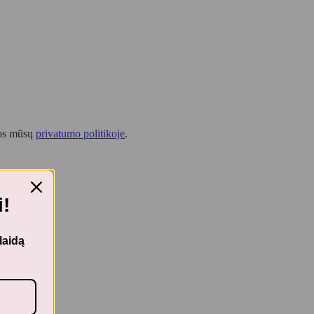
tos mūsų
privatumo politikoje
.
!
laidą