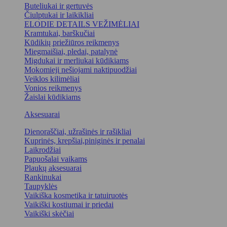
Buteliukai ir gertuvės
Čiulptukai ir laikikliai
ELODIE DETAILS VEŽIMĖLIAI
Kramtukai, barškučiai
Kūdikių priežiūros reikmenys
Miegmaišiai, pledai, patalynė
Migdukai ir merliukai kūdikiams
Mokomieji nešiojami naktipuodžiai
Veiklos kilimėliai
Vonios reikmenys
Žaislai kūdikiams
Aksesuarai
Dienoraščiai, užrašinės ir rašikliai
Kuprinės, krepšiai,piniginės ir penalai
Laikrodžiai
Papuošalai vaikams
Plaukų aksesuarai
Rankinukai
Taupyklės
Vaikiška kosmetika ir tatuiruotės
Vaikiški kostiumai ir priedai
Vaikiški skėčiai