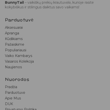
BunnyTail
– vaikiškų prekių krautuvėlė, kurioje rasite
kokybiškus ir stilingus daiktus savo vaikams!
Parduotuvė
Aksesuarai
Apranga
Kūdikiams
Pažaiskime
Populiariausi
Vaiko Kambarys
Vasaros Kolekcija
Naujienos
Nuorodos
Pradžia
Parduotuvė
Apie Mus
DUK
Privatumo Politika