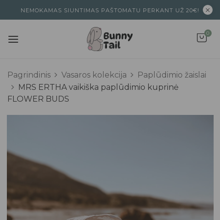
NEMOKAMAS SIUNTIMAS PAŠTOMATU PERKANT UŽ 20€!
0
Pagrindinis
Vasaros kolekcija
Paplūdimio žaislai
MRS ERTHA vaikiška paplūdimio kuprinė
FLOWER BUDS