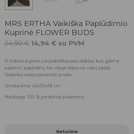
MRS ERTHA Vaikiška Paplūdimio
Kuprinė FLOWER BUDS
24,90
€
14,94
€
su PVM
Ši tinklinė kuprinė yra praktiškiausias daiktas, kurį galima
pasiimti į paplūdimį, kai viduje telpa visi vaikų žaislai.
Tinkleleis neleis parsinešti smėlio.
Išmatavimai: 40x30x18 cm
Medžiaga: 100 % perdirbtas poliesteris.
Neturime