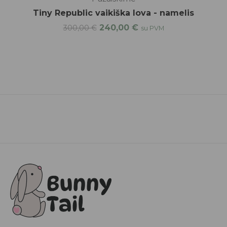
Tiny Republic vaikiška lova - namelis
240,00
€
300,00
€
su PVM