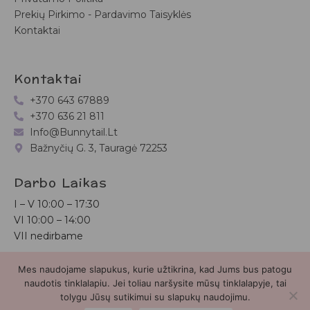
Prekių Pirkimo - Pardavimo Taisyklės
Kontaktai
Kontaktai
+370 643 67889
+370 636 21 811
Info@bunnytail.lt
Bažnyčių G. 3, Tauragė 72253
Darbo Laikas
I – V
10:00 – 17:30
VI
10:00 – 14:00
VII nedirbame
Mes naudojame slapukus, kurie užtikrina, kad Jums bus patogu
Bunnytail.lt
| Copyright 2026 | Svetainė sukurta
Myra.lt
naudotis tinklalapiu. Jei toliau naršysite mūsų tinklalapyje, tai
tolygu Jūsų sutikimui su slapukų naudojimu.
2