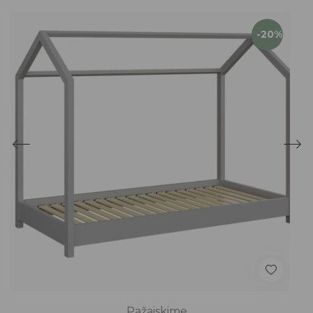
-20%
Pažaiskime