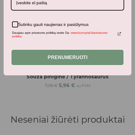
Sutinku gauti naujienas ir pasiūlymus
Daugiau apie privatumo politiką rasite čia:
www.bunnytail.lt/privatumo-
politika
PRENUMERUOTI
Aksesuarai
Souza piniginė / Tyrannosaurus
5,96
€
7,95
€
su PVM
Neseniai žiūrėti produktai