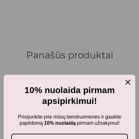
Panašūs produktai
-25%
10% nuolaida pirmam
apsipirkimui!
Prisijunkite prie mūsų bendruomenės ir gaukite
papildomą
10% nuolaidą
pirmam užsakymui!