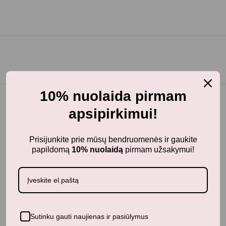
10% nuolaida pirmam
apsipirkimui!
BunnyTail
– vaikiškų prekių krautuvėlė, kurioje rasite
Prisijunkite prie mūsų bendruomenės ir gaukite
kokybiškus ir stilingus daiktus savo vaikams!
papildomą
10% nuolaidą
pirmam užsakymui!
Parduotuvė
Aksesuarai
Apranga
Kūdikiams
Pažaiskime
Sutinku gauti naujienas ir pasiūlymus