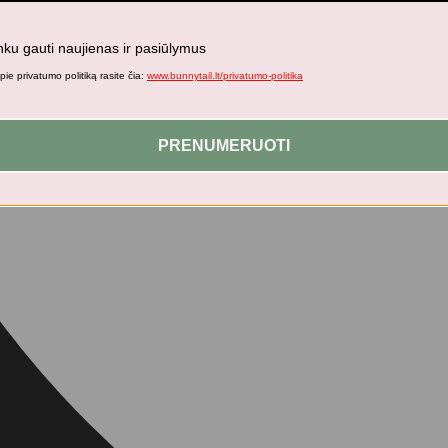
nku gauti naujienas ir pasiūlymus
ie privatumo politiką rasite čia:
www.bunnytail.lt/privatumo-politika
PRENUMERUOTI