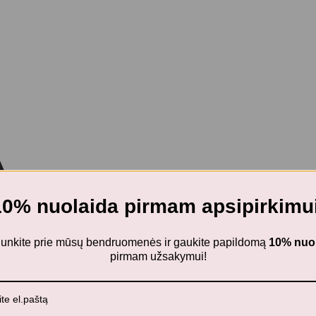
10% nuolaida pirmam apsipirkimui
ijunkite prie mūsų bendruomenės ir gaukite papildomą
10% nuo
pirmam užsakymui!