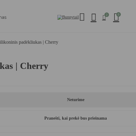
0
2
mas
ilikoninis padėkliukas | Cherry
kas | Cherry
Neturime
Pranešti, kai prekė bus prieinama