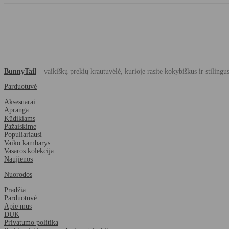
BunnyTail
– vaikiškų prekių krautuvėlė, kurioje rasite kokybiškus ir stilingu
Parduotuvė
Aksesuarai
Apranga
Kūdikiams
Pažaiskime
Populiariausi
Vaiko kambarys
Vasaros kolekcija
Naujienos
Nuorodos
Pradžia
Parduotuvė
Apie mus
DUK
Privatumo politika