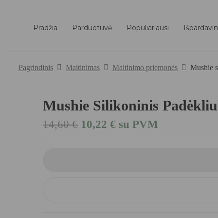
Pradžia
Parduotuvė
Populiariausi
Išpardavi
Pagrindinis
Maitinimas
Maitinimo priemonės
Mushie s
Mushie Silikoninis Padėkliu
Original
Current
14,60
€
10,22
€
su PVM
price
price
was:
is:
14,60 €.
10,22 €.