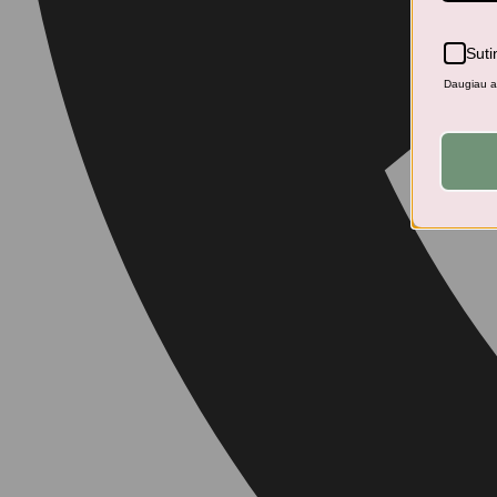
Suti
Daugiau ap