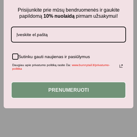
Prisijunkite prie mūsų bendruomenės ir gaukite
papildomą
10% nuolaidą
pirmam užsakymui!
Jums taip pat gali patikti...
Panašūs produktai
Sutinku gauti naujienas ir pasiūlymus
Daugiau apie privatumo politiką rasite čia:
www.bunnytail.lt/privatumo-
politika
PRENUMERUOTI
Neseniai žiūrėti produktai