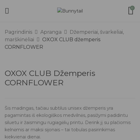
0
Pagrindinis
Apranga
Džemperiai, švarkeliai,
marškinėliai
OXOX CLUB džemperis
CORNFLOWER
OXOX CLUB Džemperis
CORNFLOWER
Šis madingas, tačiau subtilus unisex džemperis yra
pagamintas iš ekologiškos medvilnės, pasižymi padidintu
siluetu ir žaismingu rugiagėlių printu. Derink jį su plačiomis
kelnėmis ar maksi sijonais – tai tobulas pasirinkimas
kiekvienai dienai.