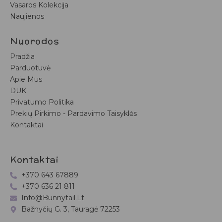
Vasaros Kolekcija
Naujienos
Nuorodos
Pradžia
Parduotuvė
Apie Mus
DUK
Privatumo Politika
Prekių Pirkimo - Pardavimo Taisyklės
Kontaktai
Kontaktai
+370 643 67889
+370 636 21 811
Info@bunnytail.lt
Bažnyčių G. 3, Tauragė 72253