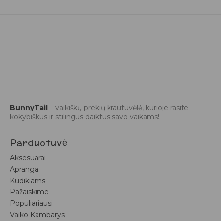
BunnyTail
– vaikiškų prekių krautuvėlė, kurioje rasite
kokybiškus ir stilingus daiktus savo vaikams!
Parduotuvė
Aksesuarai
Apranga
Kūdikiams
Pažaiskime
Populiariausi
Vaiko Kambarys