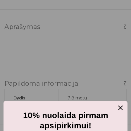
Aprašymas
Papildoma informacija
Dydis
7-8 metų
10% nuolaida pirmam
apsipirkimui!