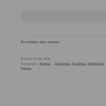
Šio produkto dabar neturime.
Produkto Kodas:
N/A
Kategorijos:
Apranga
,
Džemperiai, Švarkeliai, Marškinėliai
Dalintis: