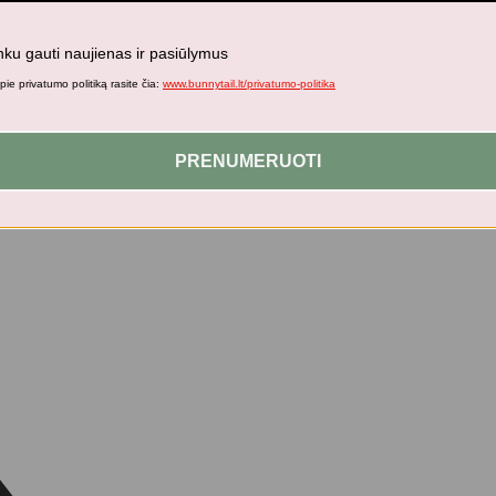
nku gauti naujienas ir pasiūlymus
ie privatumo politiką rasite čia:
www.bunnytail.lt/privatumo-politika
PRENUMERUOTI