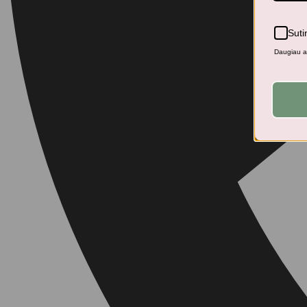
Suti
Daugiau ap