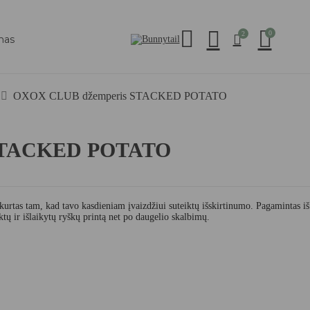
0
2
mas
OXOX CLUB džemperis STACKED POTATO
STACKED POTATO
urtas tam, kad tavo kasdieniam įvaizdžiui suteiktų išskirtinumo. Pagamintas iš 
tų ir išlaikytų ryškų printą net po daugelio skalbimų.