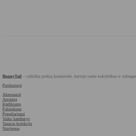
BunnyTail
– vaikiškų prekių krautuvėlė, kurioje rasite kokybiškus ir stilingu
Parduotuvė
Aksesuarai
Apranga
Kūdikiams
Pažaiskime
Populiariausi
Vaiko kambarys
Vasaros kolekcija
Naujienos