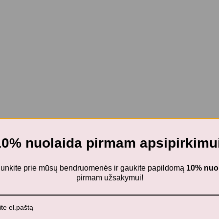
10% nuolaida pirmam apsipirkimui
ijunkite prie mūsų bendruomenės ir gaukite papildomą
10% nuo
pirmam užsakymui!