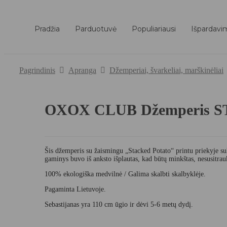
Pradžia
Parduotuvė
Populiariausi
Išpardavi
Pagrindinis
Apranga
Džemperiai, švarkeliai, marškinėliai
OXOX CLUB Džemperis 
Šis džemperis su žaismingu „Stacked Potato“ printu priekyje suk
gaminys buvo iš anksto išplautas, kad būtų minkštas, nesusitrauk
100% ekologiška medvilnė / Galima skalbti skalbyklėje.
Pagaminta Lietuvoje.
Sebastijanas yra 110 cm ūgio ir dėvi 5-6 metų dydį.