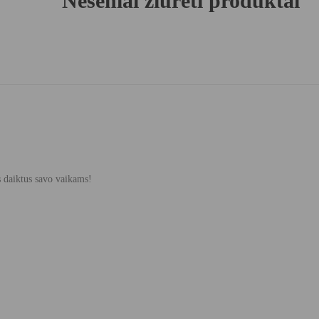
Neseniai žiūrėti produktai
s daiktus savo vaikams!