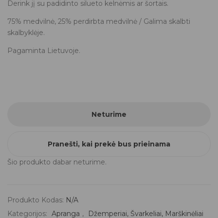
Derink jį su padidinto silueto kelnėmis ar šortais.
75% medvilnė, 25% perdirbta medvilnė / Galima skalbti
skalbyklėje.
Pagaminta Lietuvoje.
Neturime
Pranešti, kai prekė bus prieinama
Šio produkto dabar neturime.
Produkto Kodas:
N/A
Kategorijos:
Apranga
,
Džemperiai, Švarkeliai, Marškinėliai