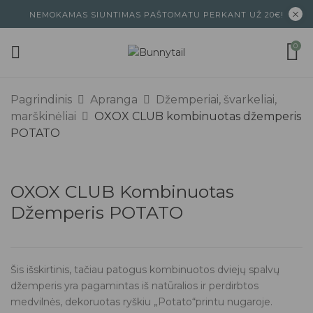
NEMOKAMAS SIUNTIMAS PAŠTOMATU PERKANT UŽ 20€!
0
Pagrindinis
Apranga
Džemperiai, švarkeliai,
marškinėliai
OXOX CLUB kombinuotas džemperis
POTATO
OXOX CLUB Kombinuotas
Džemperis POTATO
Šis išskirtinis, tačiau patogus kombinuotos dviejų spalvų
džemperis yra pagamintas iš natūralios ir perdirbtos
medvilnės, dekoruotas ryškiu „Potato“printu nugaroje.