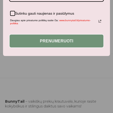
Neseniai žiūrėti produktai
Sutinku gauti naujienas ir pasiūlymus
Daugiau apie privatumo politiką rasite čia:
www.bunnytail.lt/privatumo-
politika
PRENUMERUOTI
BunnyTail
– vaikiškų prekių krautuvėlė, kurioje rasite
kokybiškus ir stilingus daiktus savo vaikams!