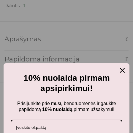
Dalintis:
Aprašymas
Papildoma informacija
10% nuolaida pirmam
apsipirkimui!
Prisijunkite prie mūsų bendruomenės ir gaukite
Panašūs produktai
papildomą
10% nuolaidą
pirmam užsakymui!