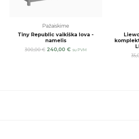
Pažaiskime
Tiny Republic vaikiška lova -
Liewo
namelis
komplekt
L
240,00
€
300,00
€
su PVM
35