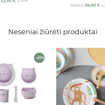
22,90
€
su PVM
56,00
€
70,00
€
su
Neseniai žiūrėti produktai
-25%