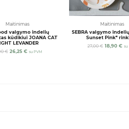
Maitinimas
Maitinimas
od valgymo indelių
SEBRA valgymo indelių
as kūdikiui JOANA CAT
Sunset Pink" rink
IGHT LEVANDER
18,90
€
27,00
€
su
26,25
€
,00
€
su PVM