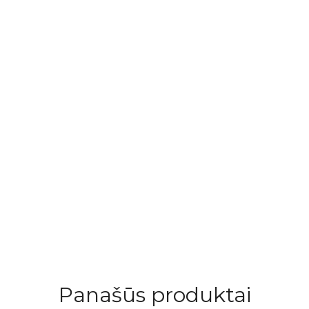
10% nuolaida pirmam apsipirkimui
ijunkite prie mūsų bendruomenės ir gaukite papildomą
10% nuo
pirmam užsakymui!
nku gauti naujienas ir pasiūlymus
ie privatumo politiką rasite čia:
www.bunnytail.lt/privatumo-politika
PRENUMERUOTI
Panašūs produktai