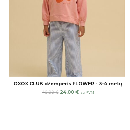
Pris
Suti
Daugiau ap
OXOX CLUB džemperis FLOWER - 3-4 metų
24,00
€
40,00
€
su PVM