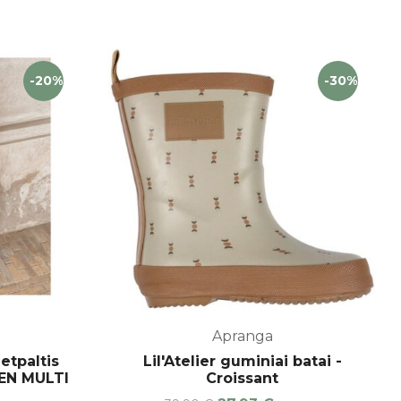
-20%
-30%
Apranga
etpaltis
Lil'Atelier guminiai batai -
EN MULTI
Croissant