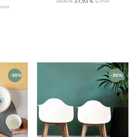
27,93
€
39,90
€
su PVM
 PVM
-30%
-30%