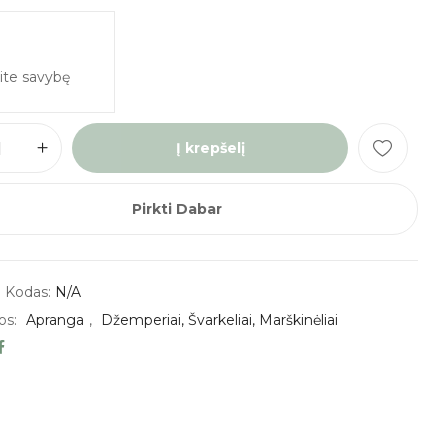
Į krepšelį
Pirkti Dabar
 Kodas:
N/A
os:
Apranga
,
Džemperiai, Švarkeliai, Marškinėliai