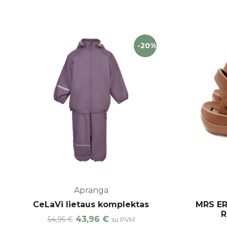
-20%
Apranga
CeLaVi lietaus komplektas
MRS ER
R
43,96
€
54,95
€
su PVM