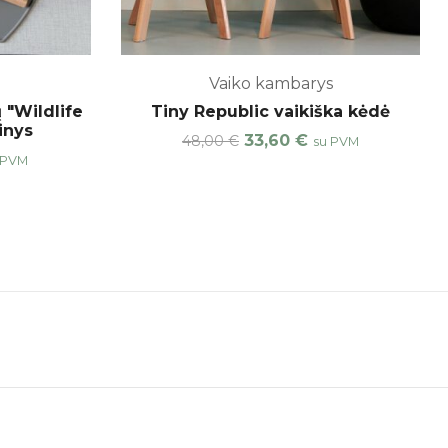
Vaiko kambarys
 "Wildlife
Tiny Republic vaikiška kėdė
inys
33,60
€
48,00
€
su PVM
 PVM