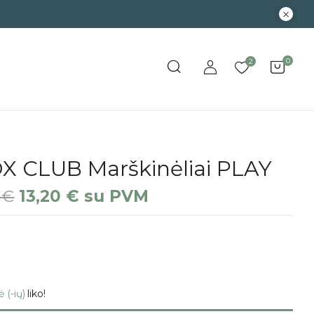
0
2
X CLUB Marškinėliai PLAY
0
€
13,20
€
su PVM
ė (-ių)
liko!