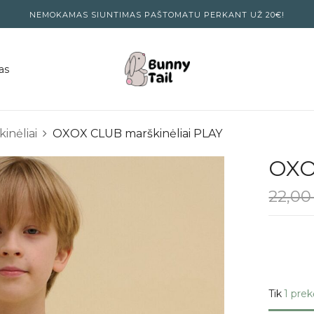
NEMOKAMAS SIUNTIMAS PAŠTOMATU PERKANT UŽ 20€!
as
kinėliai
OXOX CLUB marškinėliai PLAY
OXO
22,0
Tik
1 prek