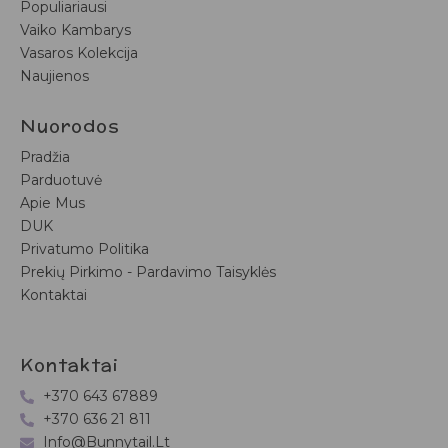
Populiariausi
Vaiko Kambarys
Vasaros Kolekcija
Naujienos
Nuorodos
Pradžia
Parduotuvė
Apie Mus
DUK
Privatumo Politika
Prekių Pirkimo - Pardavimo Taisyklės
Kontaktai
Kontaktai
+370 643 67889
+370 636 21 811
Info@bunnytail.lt