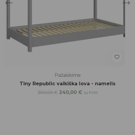
Pažaiskime
Tiny Republic vaikiška lova - namelis
240,00
€
300,00
€
su PVM