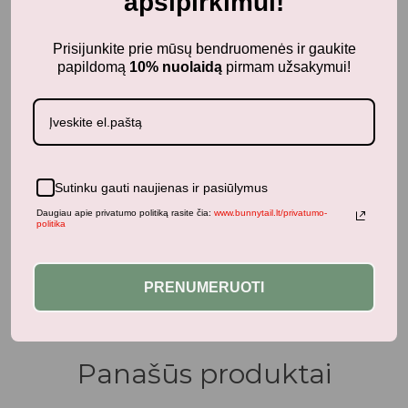
apsipirkimui!
Prisijunkite prie mūsų bendruomenės ir gaukite
papildomą
10% nuolaidą
pirmam užsakymui!
Sutinku gauti naujienas ir pasiūlymus
Daugiau apie privatumo politiką rasite čia:
www.bunnytail.lt/privatumo-
1-2 metai
politika
DJECO Magnetukų rinkinys - Gyvūnai (36 vnt.)
22,80
€
su PVM
PRENUMERUOTI
Panašūs produktai