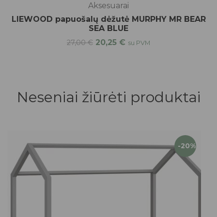
Aksesuarai
LIEWOOD papuošalų dėžutė MURPHY MR BEAR
SEA BLUE
20,25
€
27,00
€
su PVM
Neseniai žiūrėti produktai
-20%