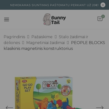
NEMOKAMAS SIUNTIMAS PAŠTOMATU PERKANT UŽ 20€!
0
Pagrindinis
Pažaiskime
Stalo žaidimai ir
dėlionės
Magnetiniai žaidimai
PEOPLE BLOCKS
klasikinis magnetinis konstruktorius