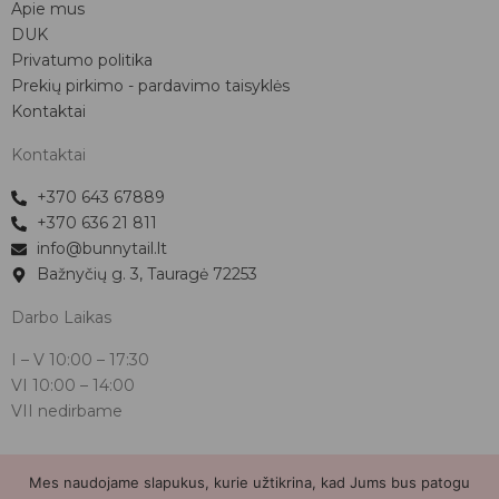
Apie mus
DUK
Privatumo politika
Prekių pirkimo - pardavimo taisyklės
Kontaktai
Kontaktai
+370 643 67889
+370 636 21 811
info@bunnytail.lt
Bažnyčių g. 3, Tauragė 72253
Darbo Laikas
I – V
10:00 – 17:30
VI
10:00 – 14:00
VII nedirbame
Mes naudojame slapukus, kurie užtikrina, kad Jums bus patogu
Bunnytail.lt
| Copyright 2026 | Svetainė sukurta
Myra.lt