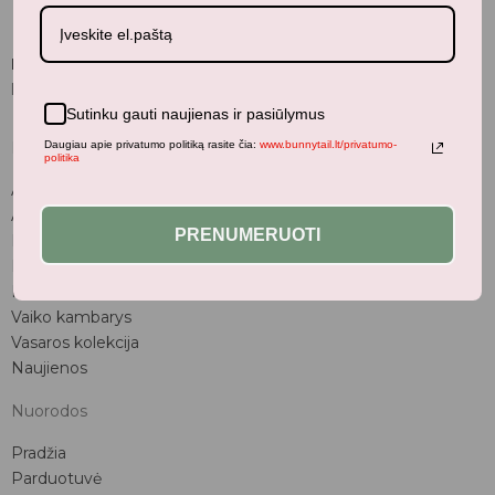
BunnyTail
– vaikiškų prekių krautuvėlė, kurioje rasite
kokybiškus ir stilingus daiktus savo vaikams!
Sutinku gauti naujienas ir pasiūlymus
Daugiau apie privatumo politiką rasite čia:
www.bunnytail.lt/privatumo-
Parduotuvė
politika
Aksesuarai
Apranga
PRENUMERUOTI
Kūdikiams
Pažaiskime
Populiariausi
Vaiko kambarys
Vasaros kolekcija
Naujienos
Nuorodos
Pradžia
Parduotuvė