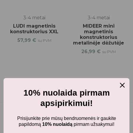
3-4 metai
3-4 metai
LUDI magnetinis
MIDEER mini
konstruktorius XXL
magnetinis
konstruktorius
57,99
€
su PVM
metalinėje dėžutėje
26,99
€
su PVM
10% nuolaida pirmam
apsipirkimui!
Prisijunkite prie mūsų bendruomenės ir gaukite
papildomą
10% nuolaidą
pirmam užsakymui!