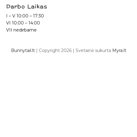
Darbo Laikas
I – V
10:00 – 17:30
VI
10:00 – 14:00
VII nedirbame
Bunnytail.lt
| Copyright 2026 | Svetainė sukurta
Myra.lt