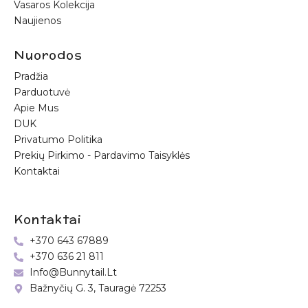
Vasaros Kolekcija
Naujienos
Nuorodos
Pradžia
Parduotuvė
Apie Mus
DUK
Privatumo Politika
Prekių Pirkimo - Pardavimo Taisyklės
Kontaktai
Kontaktai
+370 643 67889
+370 636 21 811
Info@bunnytail.lt
Bažnyčių G. 3, Tauragė 72253