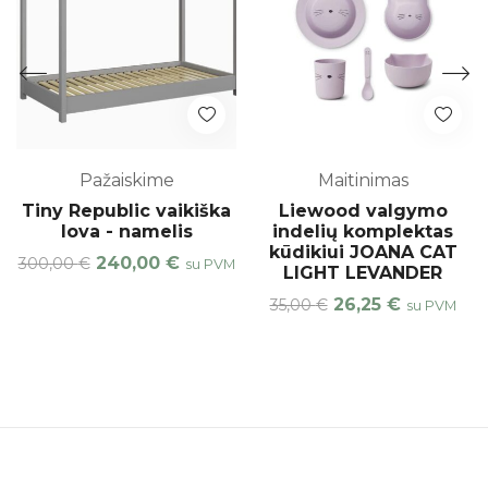
Pažaiskime
Maitinimas
Tiny Republic vaikiška
Liewood valgymo
lova - namelis
indelių komplektas
kūdikiui JOANA CAT
240,00
€
300,00
€
su PVM
LIGHT LEVANDER
26,25
€
35,00
€
su PVM