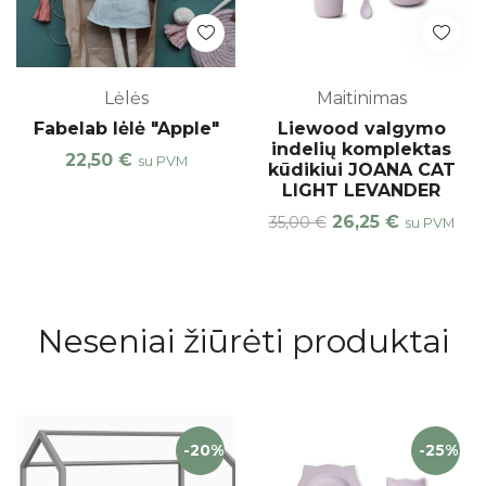
Lėlės
Maitinimas
Fabelab lėlė "Apple"
Liewood valgymo
indelių komplektas
22,50
€
su PVM
kūdikiui JOANA CAT
LIGHT LEVANDER
26,25
€
35,00
€
su PVM
Neseniai žiūrėti produktai
-20%
-25%