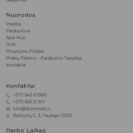
Naujienos
Nuorodos
Pradžia
Parduotuvė
Apie Mus
DUK
Privatumo Politika
Prekių Pirkimo - Pardavimo Taisyklės
Kontaktai
Kontaktai
+370 643 67889
+370 636 21 811
Info@bunnytail.lt
Bažnyčių G. 3, Tauragė 72253
Darbo Laikas