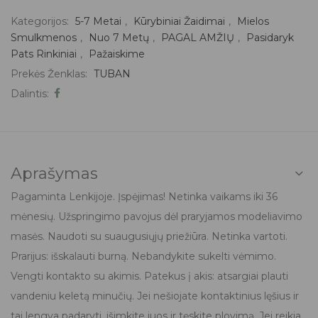
Kategorijos:
5-7 Metai
,
Kūrybiniai Žaidimai
,
Mielos
Smulkmenos
,
Nuo 7 Metų
,
PAGAL AMŽIŲ
,
Pasidaryk
Pats Rinkiniai
,
Pažaiskime
Prekės Ženklas:
TUBAN
Dalintis:
Aprašymas
Pagaminta Lenkijoje. Įspėjimas! Netinka vaikams iki 36
mėnesių. Užspringimo pavojus dėl praryjamos modeliavimo
masės. Naudoti su suaugusiųjų priežiūra. Netinka vartoti.
Prarijus: išskalauti burną. Nebandykite sukelti vėmimo.
Vengti kontakto su akimis. Patekus į akis: atsargiai plauti
vandeniu keletą minučių. Jei nešiojate kontaktinius lęšius ir
tai lengva padaryti, išimkite juos ir tęskite plovimą. Jei reikia