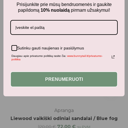
Prisijunkite prie mūsų bendruomenės ir gaukite
papildomą
10% nuolaidą
pirmam užsakymui!
Sutinku gauti naujienas ir pasiūlymus
Daugiau apie privatumo politiką rasite čia:
www.bunnytail.lt/privatumo-
politika
PRENUMERUOTI
Apranga
Liewood vaikiški odiniai sandalai / Blue fog
72,00
€
120,00
€
su PVM