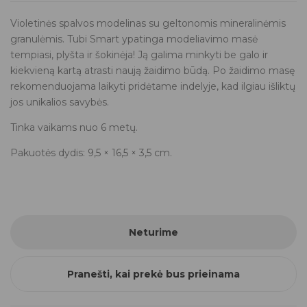
Violetinės spalvos modelinas su geltonomis mineralinėmis
granulėmis. Tubi Smart ypatinga modeliavimo masė
tempiasi, plyšta ir šokinėja! Ją galima minkyti be galo ir
kiekvieną kartą atrasti naują žaidimo būdą. Po žaidimo masę
rekomenduojama laikyti pridėtame indelyje, kad ilgiau išliktų
jos unikalios savybės.
Tinka vaikams nuo 6 metų.
Pakuotės dydis: 9,5 × 16,5 × 3,5 cm.
Neturime
Pranešti, kai prekė bus prieinama