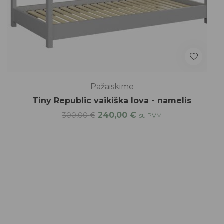
Pažaiskime
Tiny Republic vaikiška lova - namelis
240,00
€
300,00
€
su PVM