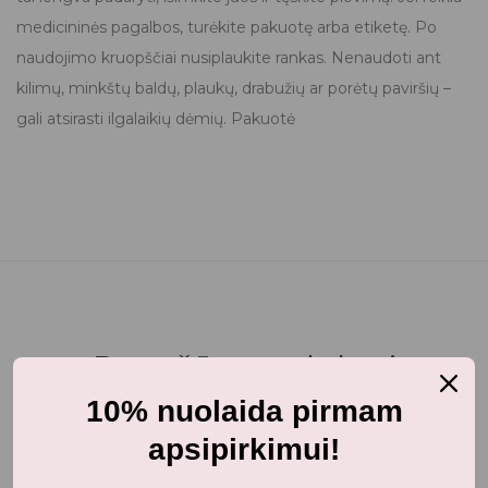
medicininės pagalbos, turėkite pakuotę arba etiketę. Po
naudojimo kruopščiai nusiplaukite rankas. Nenaudoti ant
kilimų, minkštų baldų, plaukų, drabužių ar porėtų paviršių –
gali atsirasti ilgalaikių dėmių. Pakuotė
Panašūs produktai
10% nuolaida pirmam
apsipirkimui!
-40%