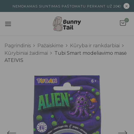
NEMOKAMAS SIUNTIMAS PAŠTOMATU PERKANT UŽ 20€!
0
Pagrindinis
Pažaiskime
Kūryba ir rankdarbiai
Kūrybiniai žaidimai
Tubi Smart modeliavimo masė
ATEIVIS