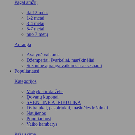
Pagal amžių
iki 12 mėn.
1-2 metai
3-4 metai
5-7 metai
nuo 7 metų
Apranga
Avalynė vaikams
Džemperiai, švarkeliai, marškinėliai
Sezoninė apranga vaikams ir aksesuarai
Populiariausi
Kategorijos
Mokykla ir darželis
Dovanų kuponai
ŠVENTINĖ ATRIBUTIKA
Dviratukai, paspirtukai, mašinėlės ir šalmai
Naujienos
Populiariausi
Vaiko kambarys
Pažaiskime