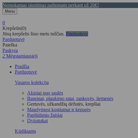
Nemokamas siuntimas paštomatu perkant už 20€!
Menu
0
Krepšelis(0)
Jūsų krepšelis šiuo metu tuščias.
Parduotuvė
Parduotuvė
Paieška
Paskyra
2
Mėgstamiausieji
Pradžia
Parduotuvė
Vasaros kolekcija
Akiniai nuo saulės
Baseinai, plaukimo ratai, rankovės, liemenės
Gertuvės, užkandžių dėžutės, krepšiai
Maudymosi kostiumai ir kepurės
Paplūdimio žaislai
Dviratukai
Kūdikiams