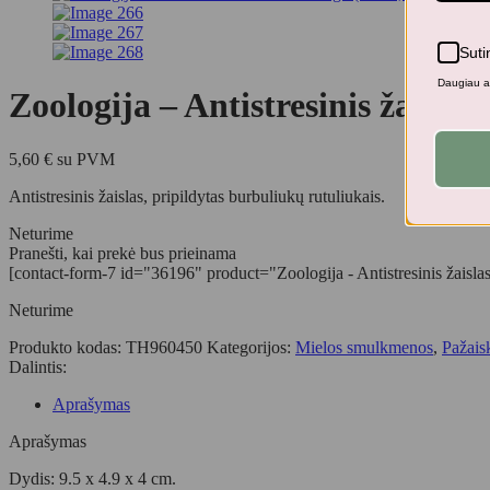
Suti
Daugiau ap
Zoologija – Antistresinis žaislas 
5,60
€
su PVM
Antistresinis žaislas, pripildytas burbuliukų rutuliukais.
Neturime
Pranešti, kai prekė bus prieinama
[contact-form-7 id="36196" product="Zoologija - Antistresinis žaislas -
Neturime
Produkto kodas:
TH960450
Kategorijos:
Mielos smulkmenos
,
Pažais
Dalintis:
Aprašymas
Aprašymas
Dydis: 9.5 x 4.9 x 4 cm.