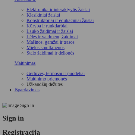
Elektronika ir interaktyvūs žaislai
Klasikiniai žaislai
Konstruktoriai ir edukaciniai žaislai
Kūryba ir rankdarbiai
Lauko žaidimai ir žaislai
Lėlės ir vaidmenų žaidimai
Mašinos, garažai ir trasos
Mielos smulkmenos
Stalo žaidimai ir dėlionės
Maitinimas
Gertuvės, termosai ir puodeliai
Maitinimo priemonės
Užkandžių dėžutės
Išpardavimas
Sign in
Registracija