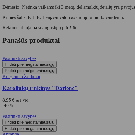
Dėmesio! Netinka vaikams iki 3 metų, dėl smulkių detalių yra pavojus
Kilmės šalis: K.L.R. Lengvai valomas drungnu muilo vandeniu.
Rekomenduojama suaugusiųjų priežiūra.
Panašūs produktai
Pasirinkti savybes
Pridėti prie mėgstamiausiųjų
Pridėti prie mėgstamiausiųjų
Kūrybiniai žaidimai
Karoliukų rinkinys "Darlene"
8,95
€
su PVM
-40%
Pasirinkti savybes
Pridėti prie mėgstamiausiųjų
Pridėti prie mėgstamiausiųjų
Apranga