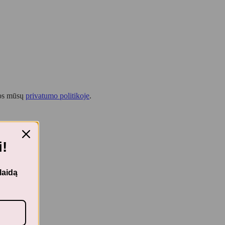
tos mūsų
privatumo politikoje
.
!
laidą