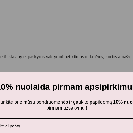
 tinklalapyje, paskyros valdymui bei kitoms reikmėms, kurios aprašy
10% nuolaida pirmam apsipirkimui
islas – Sraigė (1 vnt., 2 dizainai)
ijunkite prie mūsų bendruomenės ir gaukite papildomą
10% nuo
pirmam užsakymui!