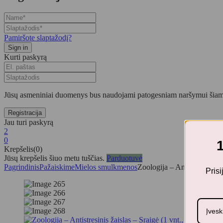
Pamiršote slaptažodį?
Kurti paskyrą
Jūsų asmeniniai duomenys bus naudojami patogesniam naršymui šiame
Jau turi paskyrą
2
0
Krepšelis(0)
Jūsų krepšelis šiuo metu tuščias.
Parduotuvė
Pagrindinis
Pažaiskime
Mielos smulkmenos
Zoologija – Antistresinis ža
Pris