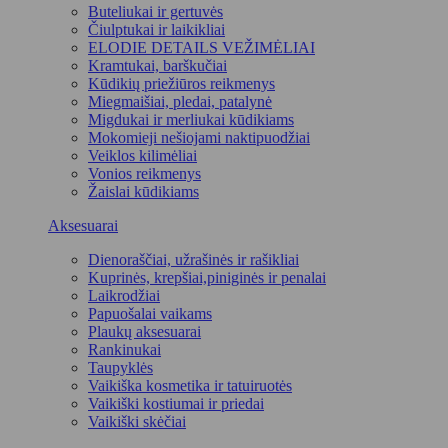
Buteliukai ir gertuvės
Čiulptukai ir laikikliai
ELODIE DETAILS VEŽIMĖLIAI
Kramtukai, barškučiai
Kūdikių priežiūros reikmenys
Miegmaišiai, pledai, patalynė
Migdukai ir merliukai kūdikiams
Mokomieji nešiojami naktipuodžiai
Veiklos kilimėliai
Vonios reikmenys
Žaislai kūdikiams
Aksesuarai
Dienoraščiai, užrašinės ir rašikliai
Kuprinės, krepšiai,piniginės ir penalai
Laikrodžiai
Papuošalai vaikams
Plaukų aksesuarai
Rankinukai
Taupyklės
Vaikiška kosmetika ir tatuiruotės
Vaikiški kostiumai ir priedai
Vaikiški skėčiai