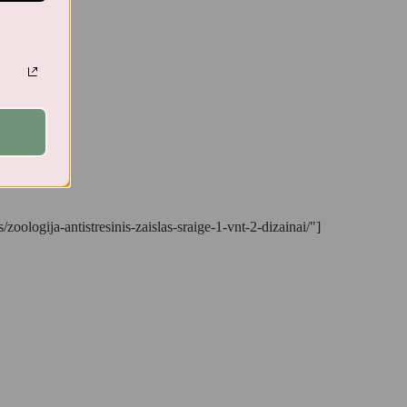
zoologija-antistresinis-zaislas-sraige-1-vnt-2-dizainai/"]