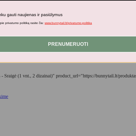
nku gauti naujienas ir pasiūlymus
ie privatumo politiką rasite čia:
www.bunnytail.lt/privatumo-politika
– Sraigė (1 vnt., 2 dizainai)
PRENUMERUOTI
 Sraigė (1 vnt., 2 dizainai)" product_url="https://bunnytail.lt/produktas/
kime