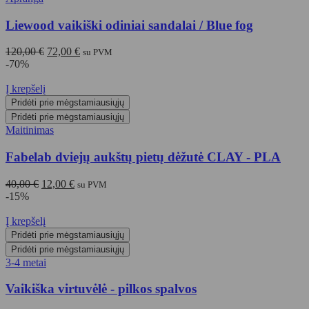
Liewood vaikiški odiniai sandalai / Blue fog
Original
Current
120,00
€
72,00
€
su PVM
price
price
-70%
was:
is:
120,00 €.
72,00 €.
Į krepšelį
Pridėti prie mėgstamiausiųjų
Pridėti prie mėgstamiausiųjų
Maitinimas
Fabelab dviejų aukštų pietų dėžutė CLAY - PLA
Original
Current
40,00
€
12,00
€
su PVM
price
price
-15%
was:
is:
40,00 €.
12,00 €.
Į krepšelį
Pridėti prie mėgstamiausiųjų
Pridėti prie mėgstamiausiųjų
3-4 metai
Vaikiška virtuvėlė - pilkos spalvos