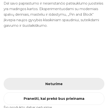
Dėl savo paprastumo ir nesenstančio patrauklumo juostelės
yra madingos kartos. Eksperimentuodami su moderniais
spalvų deriniais, masteliu ir išdėstymu, „Pin and Block“
įkvepia naujos gyvybės klasikiniam spaudiniui, suteikdami
gaivumo ir šiuolaikiškumo.
Neturime
Pranešti, kai prekė bus prieinama
Šio produkto dabar neturime.