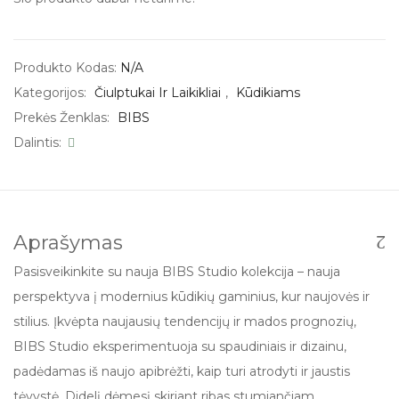
Produkto Kodas:
N/A
Kategorijos:
Čiulptukai Ir Laikikliai
,
Kūdikiams
Prekės Ženklas:
BIBS
Dalintis:
Aprašymas
Pasisveikinkite su nauja BIBS Studio kolekcija – nauja
perspektyva į modernius kūdikių gaminius, kur naujovės ir
stilius. Įkvėpta naujausių tendencijų ir mados prognozių,
BIBS Studio eksperimentuoja su spaudiniais ir dizainu,
padėdamas iš naujo apibrėžti, kaip turi atrodyti ir jaustis
tėvystė. Didelį dėmesį skiriant ribas stumiančiam