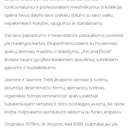
funkcionalumui ir profesionaliam meistriškumui, ši kolekcija
įgalina tėvus dalytis savo unikaliu stiliumi su savo vaiku,
nepakenkiant kokybei, saugumui ar standartams.
Dėl savo paprastumo ir nesenstančio patrauklumo juostelės
yra madingos kartos. Eksperimentuodami su moderniais
spalvų deriniais, masteliu ir išdėstymu, „Pin and Block“
įkvepia naujos gyvybės klasikiniam spaudiniui, suteikdami
gaivumo ir šiuolaikiškumo.
Jasmine ir Jasmine Field įkvėpimo semiasi iš švelnių
aštuntojo dešimtmečio formų, apimančių švelnias,
organiškas formas raminančioje spalvų paletėje.
Subalansuojant ramybės ir retro nostalgijos jausmą, šie raštai
leidžia čiulptukams spinduliuoti saldumą su funko atspalviu.
Originalus 1978m. Ar žinojote, kad BIBS čiulptukai jau yra