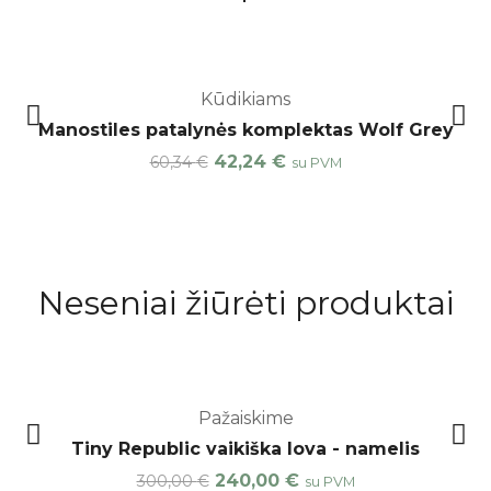
-30%
Kūdikiams
Manostiles patalynės komplektas Wolf Grey
42,24
€
60,34
€
su PVM
Neseniai žiūrėti produktai
-20%
Pažaiskime
Tiny Republic vaikiška lova - namelis
240,00
€
300,00
€
su PVM