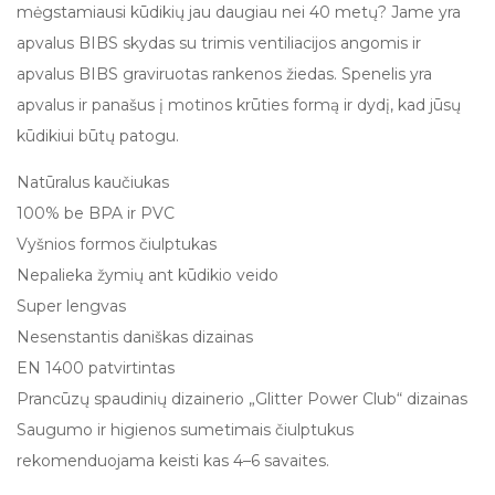
mėgstamiausi kūdikių jau daugiau nei 40 metų? Jame yra
apvalus BIBS skydas su trimis ventiliacijos angomis ir
apvalus BIBS graviruotas rankenos žiedas. Spenelis yra
apvalus ir panašus į motinos krūties formą ir dydį, kad jūsų
kūdikiui būtų patogu.
Natūralus kaučiukas
100% be BPA ir PVC
Vyšnios formos čiulptukas
Nepalieka žymių ant kūdikio veido
Super lengvas
Nesenstantis daniškas dizainas
EN 1400 patvirtintas
Prancūzų spaudinių dizainerio „Glitter Power Club“ dizainas
Saugumo ir higienos sumetimais čiulptukus
rekomenduojama keisti kas 4–6 savaites.