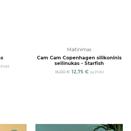
Maitinimas
-15%
as
Cam Cam Copenhagen silikoninis
seilinukas - Starfish
rrent
 PVM
ice
Original
Current
12,75
€
15,00
€
su PVM
price
price
,90 €.
was:
is:
15,00 €.
12,75 €.