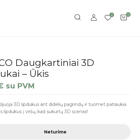
0
2
CO Daugkartiniai 3D
ukai – Ūkis
€
su PVM
klijuoja 3D lipdukus ant didelių pagrindų ir tuomet patraukia
us lipdukus į viršų, kad sukurtų 3D scenas!
Neturime