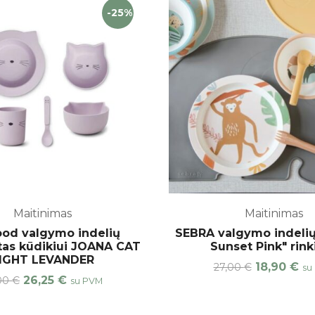
-25%
Maitinimas
Maitinimas
od valgymo indelių
SEBRA valgymo indelių
as kūdikiui JOANA CAT
Sunset Pink" rink
IGHT LEVANDER
Original
Cu
18,90
€
27,00
€
su
price
pr
Original
Current
26,25
€
,00
€
su PVM
was:
is:
price
price
27,00 €.
18
was:
is:
35,00 €.
26,25 €.