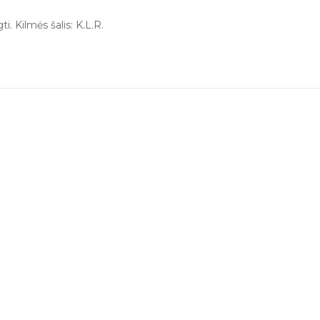
 Kilmės šalis: K.L.R.