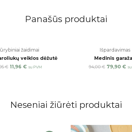
Panašūs produktai
ūrybiniai žaidimai
Išpardavimas
-20%
roliukų veiklos dėžutė
Medinis garaž
Original
Current
Original
Cu
11,96
€
79,90
€
,95
€
94,00
€
su PVM
su
price
price
price
pr
was:
is:
was:
is:
14,95 €.
11,96 €.
94,00 €.
79
Neseniai žiūrėti produktai