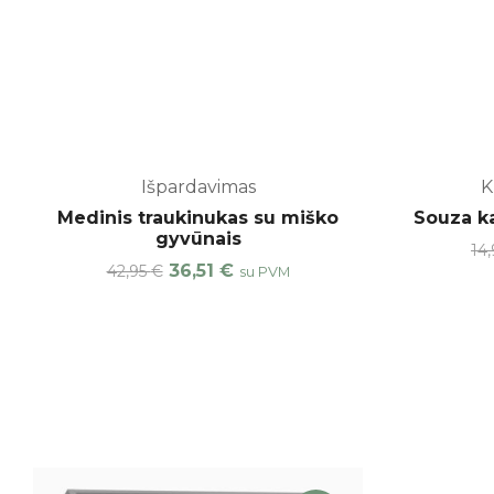
Išpardavimas
K
-15%
Medinis traukinukas su miško
Souza ka
gyvūnais
14
Original
Current
36,51
€
42,95
€
su PVM
price
price
was:
is:
42,95 €.
36,51 €.