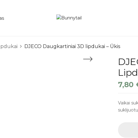
as
ipdukai
DJECO Daugkartiniai 3D lipdukai – Ūkis
DJE
Lipd
7,80
Vaikai su
suklijuot