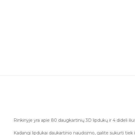
Rinkinyje yra apie 80 daugkartinių 3D lipdukų ir 4 dideli iliu
Kadangi lipdukai daukartinio naudojmo, galite sukurti tiek is