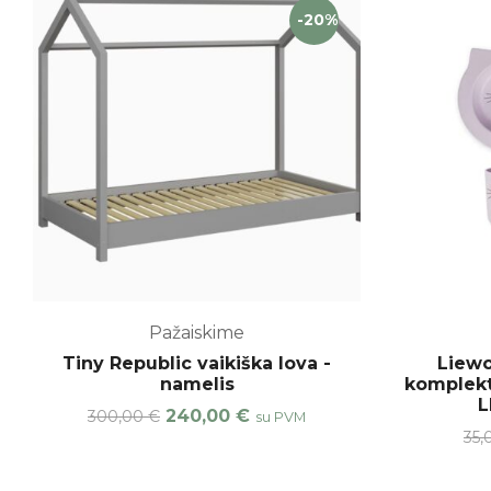
-20%
Pažaiskime
Tiny Republic vaikiška lova -
Liewo
namelis
komplekt
L
Original
Current
240,00
€
300,00
€
su PVM
price
price
35
was:
is:
300,00 €.
240,00 €.