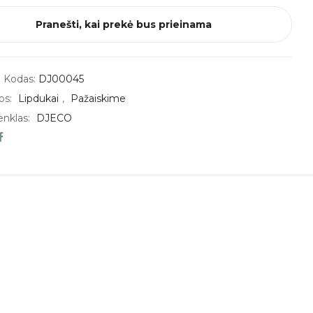
Pranešti, kai prekė bus prieinama
 Kodas:
DJ00045
os:
Lipdukai
,
Pažaiskime
enklas:
DJECO