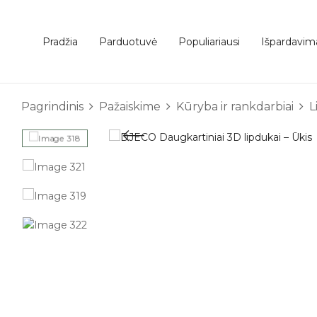
Pradžia
Parduotuvė
Populiariausi
Išpardavim
Pagrindinis
Pažaiskime
Kūryba ir rankdarbiai
L