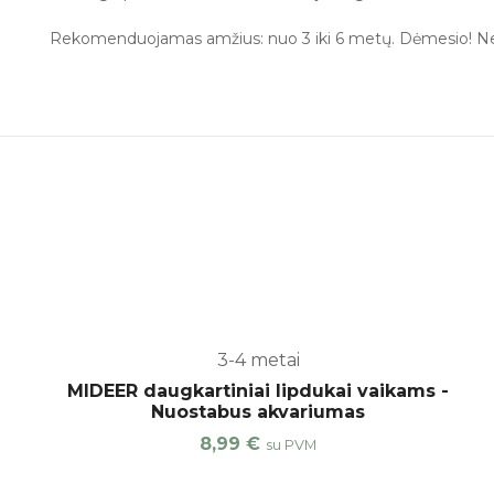
Rekomenduojamas amžius: nuo 3 iki 6 metų. Dėmesio! Netink
3-4 metai
MIDEER daugkartiniai lipdukai vaikams -
Nuostabus akvariumas
8,99
€
su PVM