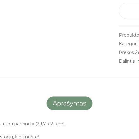
Produkto
Kategorij
Prekės Ž
Dalintis:
Aprašymas
struoti pagrindai (29,7 x 21 cm).
torijų, kiek norite!