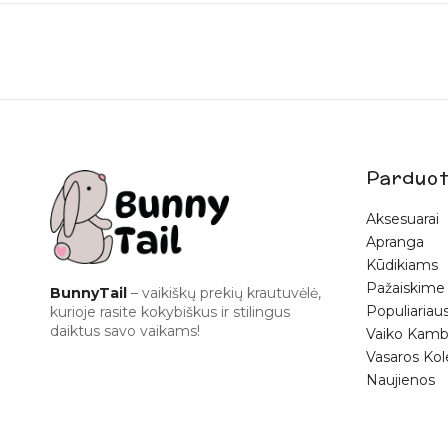
Parduot
Aksesuarai
Apranga
Kūdikiams
Pažaiskime
BunnyTail
– vaikiškų prekių krautuvėlė,
Populiariaus
kurioje rasite kokybiškus ir stilingus
daiktus savo vaikams!
Vaiko Kamb
Vasaros Kol
Naujienos