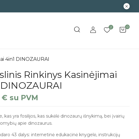
0
2
imai 4in1 DINOZAURAI
linis Rinkinys Kasinėjimai
1 DINOZAURAI
0
€
su PVM
, kas yra fosilijos, kas sukėlė dinozaurų išnykimą, bei įvairių
įdomybių apie dinozaurus.
udaro 43 dalys: internetinė edukacinė knygelė, instrukcijų