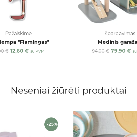
Pažaiskime
Išpardavimas
lempa "Flamingas"
Medinis garaž
12,60
€
79,90
€
,00
€
94,00
€
su PVM
su
Neseniai žiūrėti produktai
-25%