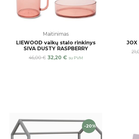
Maitinimas
LIEWOOD vaikų stalo rinkinys
JOX 
SIVA DUSTY RASPBERRY
21
32,20
€
46,00
€
su PVM
-20%