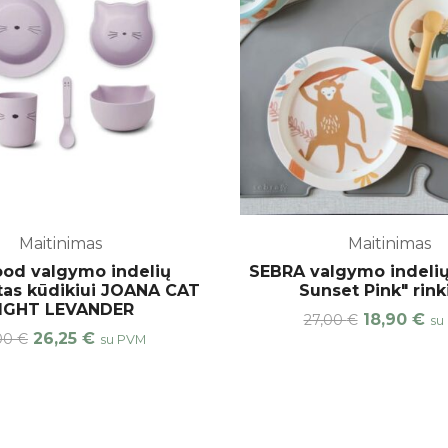
Maitinimas
Maitinimas
od valgymo indelių
SEBRA valgymo indelių
as kūdikiui JOANA CAT
Sunset Pink" rink
IGHT LEVANDER
18,90
€
27,00
€
su
26,25
€
,00
€
su PVM