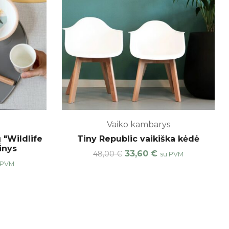
Vaiko kambarys
 "Wildlife
Tiny Republic vaikiška kėdė
inys
33,60
€
48,00
€
su PVM
 PVM