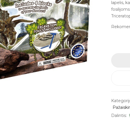
lapelis, k
fosilijom
Tricerato
Rekomen
Kategorij
Pažaisk
Dalintis: