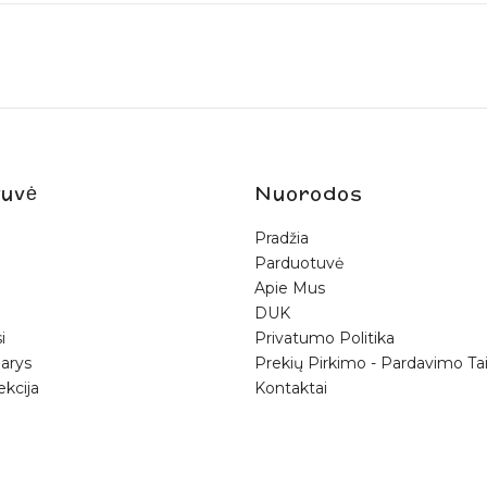
uvė
Nuorodos
Pradžia
Parduotuvė
Apie Mus
DUK
i
Privatumo Politika
arys
Prekių Pirkimo - Pardavimo Tai
ekcija
Kontaktai