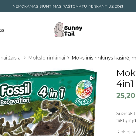
NEMOKAMAS SIUNTIMAS PAŠTOMATU PERKANT UŽ 20€!
as
ai žaislai
Mokslo rinkiniai
Mokslinis rinkinys kasinėj
Moks
4in
25,2
Sužinokite
faktų ir 
Rinkinį s