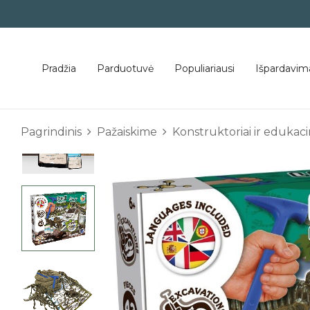
Pradžia
Parduotuvė
Populiariausi
Išpardavim
Pagrindinis
Pažaiskime
Konstruktoriai ir edukacini