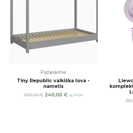
Pažaiskime
Tiny Republic vaikiška lova -
Liewo
namelis
komplekt
L
240,00
€
300,00
€
su PVM
35