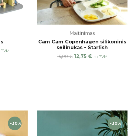
Maitinimas
as
Cam Cam Copenhagen silikoninis
seilinukas - Starfish
 PVM
12,75
€
15,00
€
su PVM
-30%
-30%