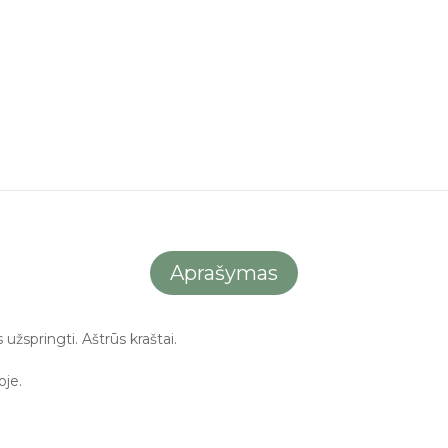
Aprašymas
užspringti. Aštrūs kraštai.
oje.