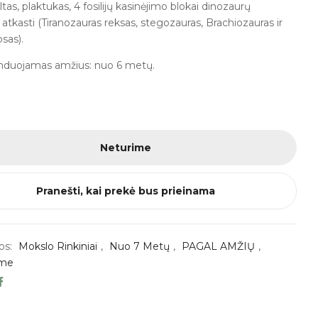
altas, plaktukas, 4 fosilijų kasinėjimo blokai dinozaurų
s atkasti (Tiranozauras reksas, stegozauras, Brachiozauras ir
psas).
duojamas amžius: nuo 6 metų.
Neturime
Pranešti, kai prekė bus prieinama
os:
Mokslo Rinkiniai
,
Nuo 7 Metų
,
PAGAL AMŽIŲ
,
ime