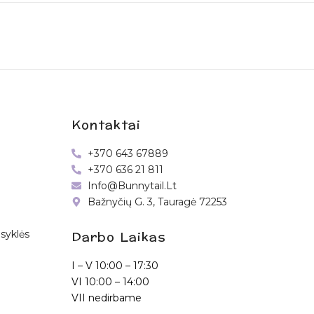
Kontaktai
+370 643 67889
+370 636 21 811
Info@bunnytail.lt
Bažnyčių G. 3, Tauragė 72253
Darbo Laikas
syklės
I – V
10:00 – 17:30
VI
10:00 – 14:00
VII nedirbame