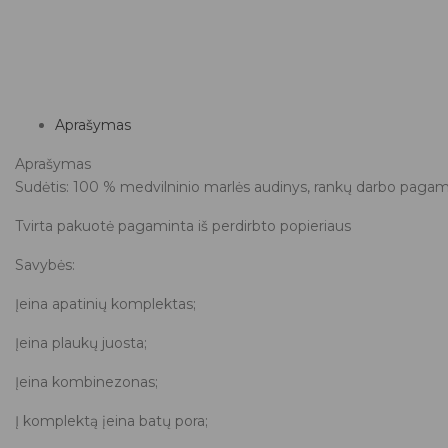
Aprašymas
Aprašymas
Sudėtis: 100 % medvilninio marlės audinys, rankų darbo pagami
Tvirta pakuotė pagaminta iš perdirbto popieriaus
Savybės:
Įeina apatinių komplektas;
Įeina plaukų juosta;
Įeina kombinezonas;
Į komplektą įeina batų pora;