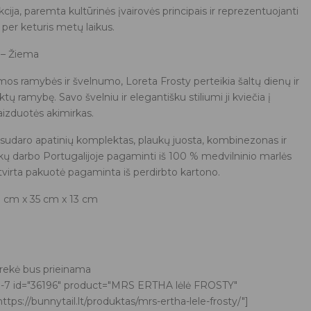
ekcija, paremta kultūrinės įvairovės principais ir reprezentuojanti
per keturis metų laikus.
 – Žiema
os ramybės ir švelnumo, Loreta Frosty perteikia šaltų dienų ir
tų ramybę. Savo švelniu ir elegantišku stiliumi ji kviečia į
aizduotės akimirkas.
ę sudaro apatinių komplektas, plaukų juosta, kombinezonas ir
nkų darbo Portugalijoje pagaminti iš 100 % medvilninio marlės
tvirta pakuotė pagaminta iš perdirbto kartono.
 cm x 35 cm x 13 cm
prekė bus prieinama
m-7 id="36196" product="MRS ERTHA lėlė FROSTY"
ttps://bunnytail.lt/produktas/mrs-ertha-lele-frosty/"]