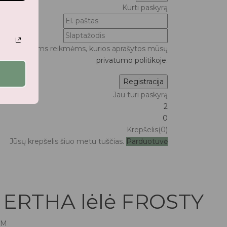
Kurti paskyrą
ui bei kitoms reikmėms, kurios aprašytos mūsų
privatumo politikoje
.
Jau turi paskyrą
2
0
Krepšelis(0)
Jūsų krepšelis šiuo metu tuščias.
Parduotuvė
ERTHA lėlė FROSTY
VM