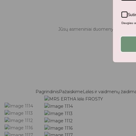
Suti
Daugiau ap
Jūsų asmeniniai duomenys bus naudo
Pagrindinis
Pažaiskime
Lėlės ir vaidmenų žaidima