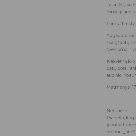
Tai 4 lėlių kol
mūsų planetą 
Loreta Frosty
Apgaubta žiem
žvaigždėtų nak
švelnumo ir v
Kiekvieną lėl
batų pora, ra
audinio. Ypač 
Matmenys: 17
Neturime
Pranešti, kai 
[contact-for
product_url="h