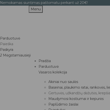
Nemokamas siuntimas paštomatu perkant už 20€!
Menu
Parduotuvė
Paieška
Paskyra
2
Mėgstamiausieji
Pradžia
Parduotuvė
Vasaros kolekcija
Akiniai nuo saulės
Baseinai, plaukimo ratai, rankovės, 
Gertuvės, užkandžių dėžutės, krepšia
Maudymosi kostiumai ir kepurės
Paplūdimio žaislai
Dviratukai