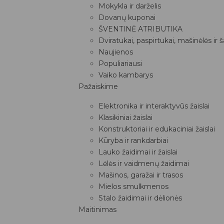
Mokykla ir darželis
Dovanų kuponai
ŠVENTINĖ ATRIBUTIKA
Dviratukai, paspirtukai, mašinėlės ir 
Naujienos
Populiariausi
Vaiko kambarys
Pažaiskime
Elektronika ir interaktyvūs žaislai
Klasikiniai žaislai
Konstruktoriai ir edukaciniai žaislai
Kūryba ir rankdarbiai
Lauko žaidimai ir žaislai
Lėlės ir vaidmenų žaidimai
Mašinos, garažai ir trasos
Mielos smulkmenos
Stalo žaidimai ir dėlionės
Maitinimas