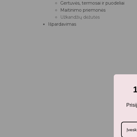
Gertuvės, termosai ir puodeliai
Maitinimo priemonės
Užkandžių dėžutės
Išpardavimas
Pris