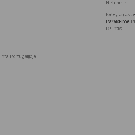
Neturime
Kategorijos:
3
Pažaiskime
P
Dalintis:
nta Portugalijoje