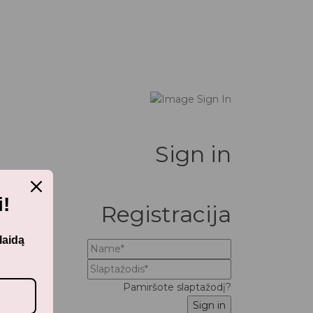
Sign in
!
Registracija
laidą
Pamiršote slaptažodį?