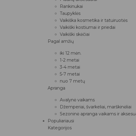
Rankinukai
Taupyklės
Vaikiška kosmetika ir tatuiruotės
Vaikiški kostiumai ir priedai
Vaikiški skėčiai
Pagal amžių
iki 12 mėn.
1-2 metai
3-4 metai
5-7 metai
nuo 7 metų
Apranga
Avalynė vaikams
Džemperiai, švarkeliai, marškinėliai
Sezoninė apranga vaikams ir aksesua
Populiariausi
Kategorijos