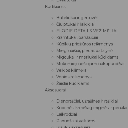
Kūdikiams
Buteliukai ir gertuvės
Čiulptukai ir laikikliai
ELODIE DETAILS VEŽIMĖLIAI
Kramtukai, barškučiai
Kūdikių priežiūros reikmenys
Miegmaišiai, pledai, patalynė
Migdukai ir merliukai kūdikiams
Mokomieji nešiojami naktipuodžiai
Veiklos kilimėliai
Vonios reikmenys
Žaislai kūdikiams
Aksesuarai
Dienoraščiai, užrašinės ir rašikliai
Kuprinės, krepšiai,piniginės ir penalai
Laikrodžiai
Papuošalai vaikams
Plaukų aksesuarai