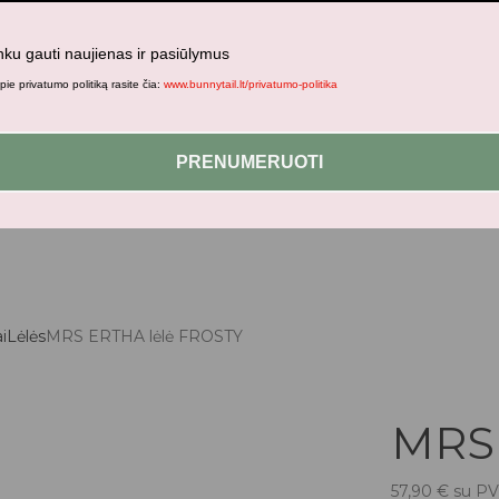
nku gauti naujienas ir pasiūlymus
ie privatumo politiką rasite čia:
www.bunnytail.lt/privatumo-politika
jami patogesniam naršymui šiame tinklalapyje, paskyros valdym
PRENUMERUOTI
i
Lėlės
MRS ERTHA lėlė FROSTY
MRS 
57,90
€
su P