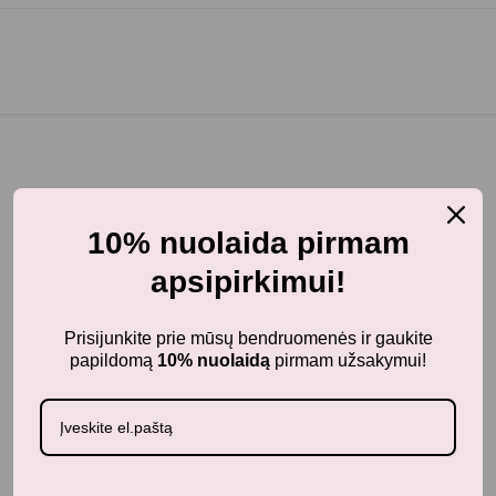
10% nuolaida pirmam
BunnyTail
– vaikiškų prekių krautuvėlė, kurioje rasite
kokybiškus ir stilingus daiktus savo vaikams!
apsipirkimui!
Parduotuvė
Prisijunkite prie mūsų bendruomenės ir gaukite
papildomą
10% nuolaidą
pirmam užsakymui!
Aksesuarai
Apranga
Kūdikiams
Pažaiskime
Populiariausi