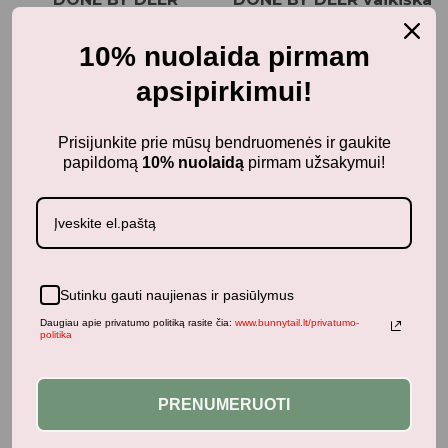
nerūdijančio plieno
termogertuvė 340 ml
gertuvė su šiaudeliu
GREEN
10% nuolaida pirmam
OZZO, POWDER
24,95
€
su PVM
apsipirkimui!
20,95
€
su PVM
Prisijunkite prie mūsų bendruomenės ir gaukite
papildomą
10% nuolaidą
pirmam užsakymui!
Gertuvės, termosai ir
puodeliai
DONE BY DEER vaikiška
termogertuvė
CELEBRATION 340 ml
SAND
Sutinku gauti naujienas ir pasiūlymus
24,95
€
su PVM
Daugiau apie privatumo politiką rasite čia:
www.bunnytail.lt/privatumo-
politika
PRENUMERUOTI