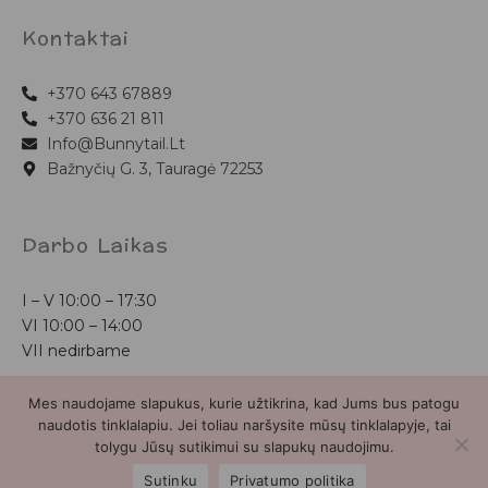
Kontaktai
+370 643 67889
+370 636 21 811
Info@bunnytail.lt
Bažnyčių G. 3, Tauragė 72253
Darbo Laikas
I – V
10:00 – 17:30
VI
10:00 – 14:00
VII nedirbame
Mes naudojame slapukus, kurie užtikrina, kad Jums bus patogu
Bunnytail.lt
| Copyright 2026 | Svetainė sukurta
Myra.lt
naudotis tinklalapiu. Jei toliau naršysite mūsų tinklalapyje, tai
tolygu Jūsų sutikimui su slapukų naudojimu.
2
Sutinku
Privatumo politika