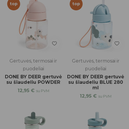
top
top
Gertuvės, termosai ir
Gertuvės, termosai ir
puodeliai
puodeliai
DONE BY DEER gertuvė
DONE BY DEER gertuvė
su šiaudeliu POWDER
su šiaudeliu BLUE 280
ml
12,95
€
su PVM
12,95
€
su PVM