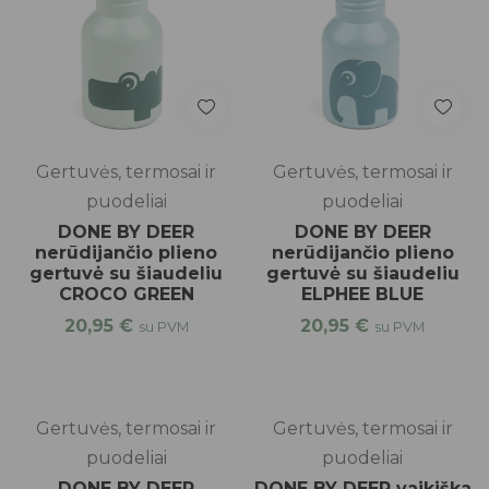
Gertuvės, termosai ir
Gertuvės, termosai ir
puodeliai
puodeliai
DONE BY DEER
DONE BY DEER
nerūdijančio plieno
nerūdijančio plieno
gertuvė su šiaudeliu
gertuvė su šiaudeliu
CROCO GREEN
ELPHEE BLUE
20,95
€
20,95
€
su PVM
su PVM
top
Gertuvės, termosai ir
Gertuvės, termosai ir
puodeliai
puodeliai
DONE BY DEER
DONE BY DEER vaikiška