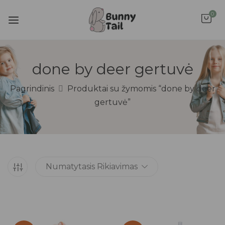
0
done by deer gertuvė
Pagrindinis
Produktai su žymomis “done by deer
gertuvė”
Numatytasis Rikiavimas