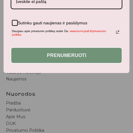
BunnyTail
– vaikiškų prekių krautuvėlė, kurioje rasite
kokybiškus ir stilingus daiktus savo vaikams!
Parduotuvė
Sutinku gauti naujienas ir pasiūlymus
Aksesuarai
Daugiau apie privatumo politiką rasite čia:
www.bunnytail.lt/privatumo-
politika
Apranga
Kūdikiams
Pažaiskime
PRENUMERUOTI
Populiariausi
Vaiko Kambarys
Vasaros Kolekcija
Naujienos
Nuorodos
Pradžia
Parduotuvė
Apie Mus
DUK
Privatumo Politika