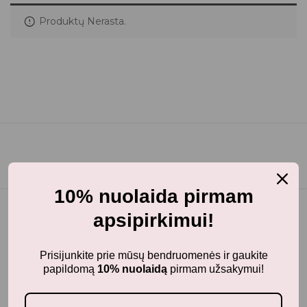
Produktų Nerasta.
10% nuolaida pirmam
apsipirkimui!
Prisijunkite prie mūsų bendruomenės ir gaukite
papildomą
10% nuolaidą
pirmam užsakymui!