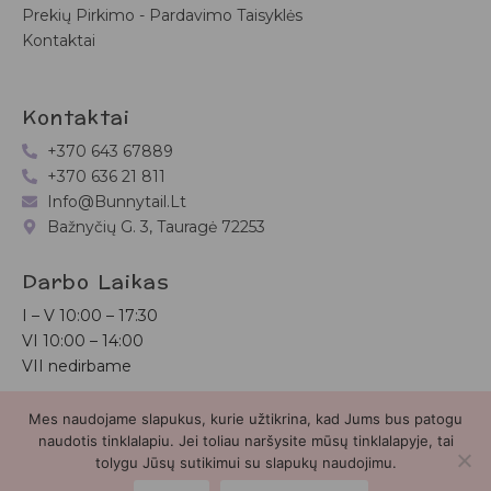
Prekių Pirkimo - Pardavimo Taisyklės
Kontaktai
Kontaktai
+370 643 67889
+370 636 21 811
Info@bunnytail.lt
Bažnyčių G. 3, Tauragė 72253
Darbo Laikas
I – V
10:00 – 17:30
VI
10:00 – 14:00
VII nedirbame
Mes naudojame slapukus, kurie užtikrina, kad Jums bus patogu
Bunnytail.lt
| Copyright 2026 | Svetainė sukurta
Myra.lt
naudotis tinklalapiu. Jei toliau naršysite mūsų tinklalapyje, tai
tolygu Jūsų sutikimui su slapukų naudojimu.
2