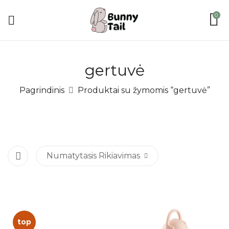
0
gertuvė
Pagrindinis
Produktai su žymomis “gertuvė”
Numatytasis Rikiavimas
top