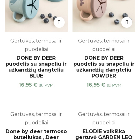
Gertuvės, termosai ir
Gertuvės, termosai ir
puodeliai
puodeliai
DONE BY DEER
DONE BY DEER
puodelis su snapeliu ir
puodelis su snapeliu ir
užkandžių dangteliu
užkandžių dangteliu
BLUE
POWDER
16,95
€
16,95
€
su PVM
su PVM
%
Gertuvės, termosai ir
Gertuvės, termosai ir
puodeliai
puodeliai
Done by deer termoso
ELODIE vaikiška
buteliukas „Deer
gertuvė GARDEN LEO