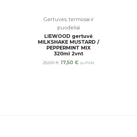
-30%
Gertuvės, termosai ir
puodeliai
LIEWOOD gertuvė
MILKSHAKE MUSTARD /
PEPPERMINT MIX
320ml 2vnt
17,50
€
25,00
€
su PVM