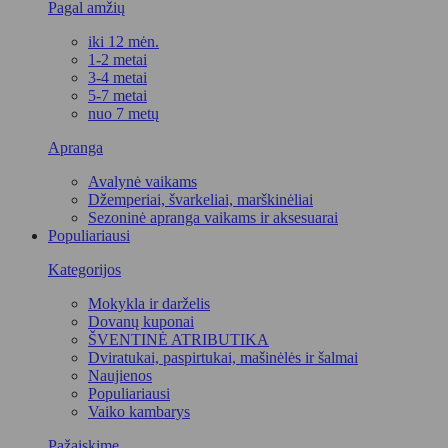
Pagal amžių
iki 12 mėn.
1-2 metai
3-4 metai
5-7 metai
nuo 7 metų
Apranga
Avalynė vaikams
Džemperiai, švarkeliai, marškinėliai
Sezoninė apranga vaikams ir aksesuarai
Populiariausi
Kategorijos
Mokykla ir darželis
Dovanų kuponai
ŠVENTINĖ ATRIBUTIKA
Dviratukai, paspirtukai, mašinėlės ir šalmai
Naujienos
Populiariausi
Vaiko kambarys
Pažaiskime