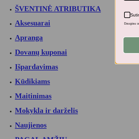
ŠVENTINĖ ATRIBUTIKA
Suti
Aksesuarai
Daugiau ap
Apranga
Dovanų kuponai
Išpardavimas
Kūdikiams
Maitinimas
Mokykla ir darželis
Naujienos