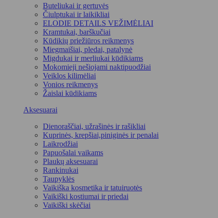
Buteliukai ir gertuvės
Čiulptukai ir laikikliai
ELODIE DETAILS VEŽIMĖLIAI
Kramtukai, barškučiai
Kūdikių priežiūros reikmenys
Miegmaišiai, pledai, patalynė
Migdukai ir merliukai kūdikiams
Mokomieji nešiojami naktipuodžiai
Veiklos kilimėliai
Vonios reikmenys
Žaislai kūdikiams
Aksesuarai
Dienoraščiai, užrašinės ir rašikliai
Kuprinės, krepšiai,piniginės ir penalai
Laikrodžiai
Papuošalai vaikams
Plaukų aksesuarai
Rankinukai
Taupyklės
Vaikiška kosmetika ir tatuiruotės
Vaikiški kostiumai ir priedai
Vaikiški skėčiai