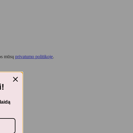
tos mūsų
privatumo politikoje
.
!
laidą