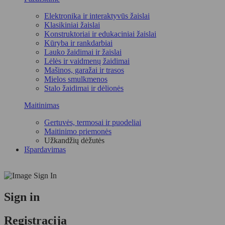
Elektronika ir interaktyvūs žaislai
Klasikiniai žaislai
Konstruktoriai ir edukaciniai žaislai
Kūryba ir rankdarbiai
Lauko žaidimai ir žaislai
Lėlės ir vaidmenų žaidimai
Mašinos, garažai ir trasos
Mielos smulkmenos
Stalo žaidimai ir dėlionės
Maitinimas
Gertuvės, termosai ir puodeliai
Maitinimo priemonės
Užkandžių dėžutės
Išpardavimas
Sign in
Registracija