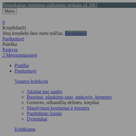
Nemokamas siuntimas paštomatu perkant už 20€!
Menu
0
Krepšelis(0)
Jūsų krepšelis šiuo metu tuščias.
Parduotuvė
Parduotuvė
Paieška
Paskyra
2
Mėgstamiausieji
Pradžia
Parduotuvė
Vasaros kolekcija
Akiniai nuo saulės
Baseinai, plaukimo ratai, rankovės, liemenės
Gertuvės, užkandžių dėžutės, krepšiai
Maudymosi kostiumai ir kepurės
Paplūdimio žaislai
Dviratukai
Kūdikiams