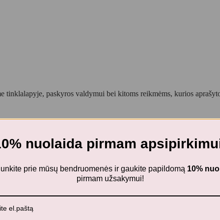
 tinklalapyje, paskyros valdymui bei kitoms reikmėms, kurios aprašy
10% nuolaida pirmam apsipirkimui
ijunkite prie mūsų bendruomenės ir gaukite papildomą
10% nuo
pirmam užsakymui!
ikams
ms”