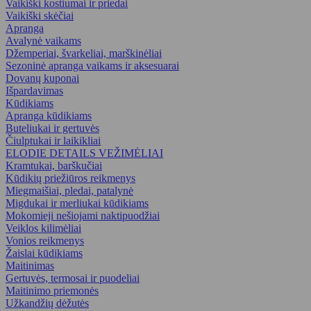
Vaikiški kostiumai ir priedai
Vaikiški skėčiai
Apranga
Avalynė vaikams
Džemperiai, švarkeliai, marškinėliai
Sezoninė apranga vaikams ir aksesuarai
Dovanų kuponai
Išpardavimas
Kūdikiams
Apranga kūdikiams
Buteliukai ir gertuvės
Čiulptukai ir laikikliai
ELODIE DETAILS VEŽIMĖLIAI
Kramtukai, barškučiai
Kūdikių priežiūros reikmenys
Miegmaišiai, pledai, patalynė
Migdukai ir merliukai kūdikiams
Mokomieji nešiojami naktipuodžiai
Veiklos kilimėliai
Vonios reikmenys
Žaislai kūdikiams
Maitinimas
Gertuvės, termosai ir puodeliai
Maitinimo priemonės
Užkandžių dėžutės