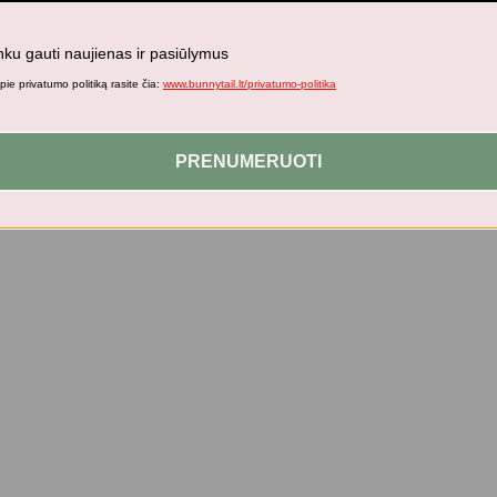
nku gauti naujienas ir pasiūlymus
ie privatumo politiką rasite čia:
www.bunnytail.lt/privatumo-politika
PRENUMERUOTI