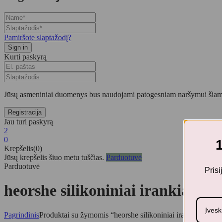
Pamiršote slaptažodį?
Kurti paskyrą
Jūsų asmeniniai duomenys bus naudojami patogesniam naršymui šiame
Jau turi paskyrą
2
0
Krepšelis(0)
Jūsų krepšelis šiuo metu tuščias.
Parduotuvė
Parduotuvė
Pris
heorshe silikoniniai irankiai va
Pagrindinis
Produktai su žymomis “heorshe silikoniniai irankiai vaika