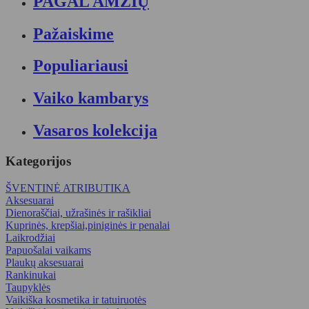
PAGAL AMŽIŲ
Pažaiskime
Populiariausi
Vaiko kambarys
Vasaros kolekcija
Kategorijos
ŠVENTINĖ ATRIBUTIKA
Aksesuarai
Dienoraščiai, užrašinės ir rašikliai
Kuprinės, krepšiai,piniginės ir penalai
Laikrodžiai
Papuošalai vaikams
Plaukų aksesuarai
Rankinukai
Taupyklės
Vaikiška kosmetika ir tatuiruotės