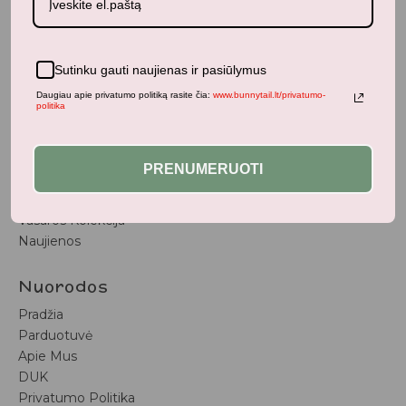
BunnyTail
– vaikiškų prekių krautuvėlė, kurioje rasite
kokybiškus ir stilingus daiktus savo vaikams!
Parduotuvė
Sutinku gauti naujienas ir pasiūlymus
Aksesuarai
Daugiau apie privatumo politiką rasite čia:
www.bunnytail.lt/privatumo-
politika
Apranga
Kūdikiams
Pažaiskime
PRENUMERUOTI
Populiariausi
Vaiko Kambarys
Vasaros Kolekcija
Naujienos
Nuorodos
Pradžia
Parduotuvė
Apie Mus
DUK
Privatumo Politika