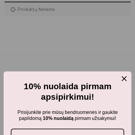
Produktų Nerasta.
10% nuolaida pirmam
apsipirkimui!
Prisijunkite prie mūsų bendruomenės ir gaukite
papildomą
10% nuolaidą
pirmam užsakymui!