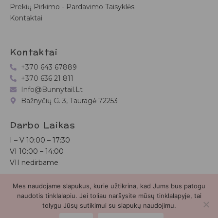
Prekių Pirkimo - Pardavimo Taisyklės
Kontaktai
Kontaktai
+370 643 67889
+370 636 21 811
Info@bunnytail.lt
Bažnyčių G. 3, Tauragė 72253
Darbo Laikas
I – V
10:00 – 17:30
VI
10:00 – 14:00
VII nedirbame
Mes naudojame slapukus, kurie užtikrina, kad Jums bus patogu
Bunnytail.lt
| Copyright 2026 | Svetainė sukurta
Myra.lt
naudotis tinklalapiu. Jei toliau naršysite mūsų tinklalapyje, tai
tolygu Jūsų sutikimui su slapukų naudojimu.
2