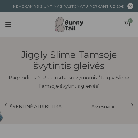
NEMOKAMAS SIUNTIMAS PAŠTOMATU PERKANT UŽ 20€!
0
Jiggly Slime Tamsoje
švytintis gleivės
Pagrindinis
Produktai su žymomis “Jiggly Slime
Tamsoje švytintis gleivės”
ŠVENTINĖ ATRIBUTIKA
Aksesuarai