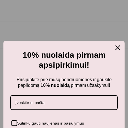
10% nuolaida pirmam
apsipirkimui!
BunnyTail
– vaikiškų prekių krautuvėlė, kurioje rasite
Prisijunkite prie mūsų bendruomenės ir gaukite
kokybiškus ir stilingus daiktus savo vaikams!
papildomą
10% nuolaidą
pirmam užsakymui!
Parduotuvė
Aksesuarai
Apranga
Kūdikiams
Sutinku gauti naujienas ir pasiūlymus
Pažaiskime