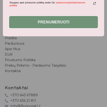
Populiariausi
Daugiau apie privatumo politiką rasite čia:
www.bunnytail.lt/privatumo-
politika
Vaiko Kambarys
Vasaros Kolekcija
Naujienos
PRENUMERUOTI
Nuorodos
Pradžia
Parduotuvė
Apie Mus
DUK
Privatumo Politika
Prekių Pirkimo - Pardavimo Taisyklės
Kontaktai
Kontaktai
+370 643 67889
+370 636 21 811
Info@bunnytail.lt