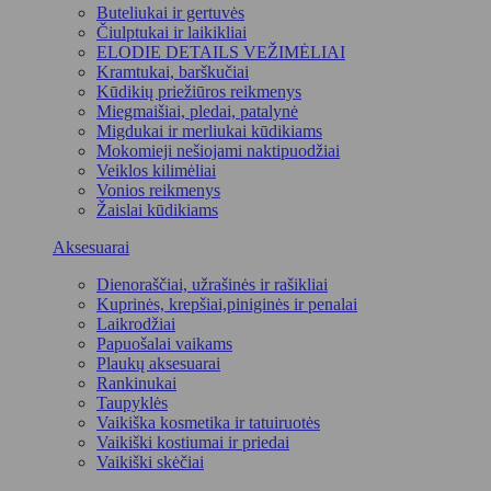
Buteliukai ir gertuvės
Čiulptukai ir laikikliai
ELODIE DETAILS VEŽIMĖLIAI
Kramtukai, barškučiai
Kūdikių priežiūros reikmenys
Miegmaišiai, pledai, patalynė
Migdukai ir merliukai kūdikiams
Mokomieji nešiojami naktipuodžiai
Veiklos kilimėliai
Vonios reikmenys
Žaislai kūdikiams
Aksesuarai
Dienoraščiai, užrašinės ir rašikliai
Kuprinės, krepšiai,piniginės ir penalai
Laikrodžiai
Papuošalai vaikams
Plaukų aksesuarai
Rankinukai
Taupyklės
Vaikiška kosmetika ir tatuiruotės
Vaikiški kostiumai ir priedai
Vaikiški skėčiai