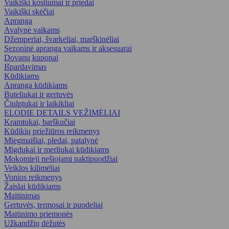
Vaikiški kostiumai ir priedai
Vaikiški skėčiai
Apranga
Avalynė vaikams
Džemperiai, švarkeliai, marškinėliai
Sezoninė apranga vaikams ir aksesuarai
Dovanų kuponai
Išpardavimas
Kūdikiams
Apranga kūdikiams
Buteliukai ir gertuvės
Čiulptukai ir laikikliai
ELODIE DETAILS VEŽIMĖLIAI
Kramtukai, barškučiai
Kūdikių priežiūros reikmenys
Miegmaišiai, pledai, patalynė
Migdukai ir merliukai kūdikiams
Mokomieji nešiojami naktipuodžiai
Veiklos kilimėliai
Vonios reikmenys
Žaislai kūdikiams
Maitinimas
Gertuvės, termosai ir puodeliai
Maitinimo priemonės
Užkandžių dėžutės