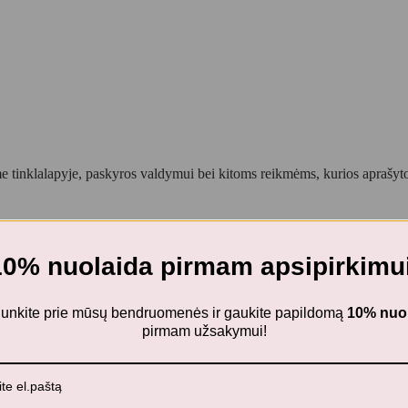
 tinklalapyje, paskyros valdymui bei kitoms reikmėms, kurios aprašy
10% nuolaida pirmam apsipirkimui
ijunkite prie mūsų bendruomenės ir gaukite papildomą
10% nuo
pirmam užsakymui!