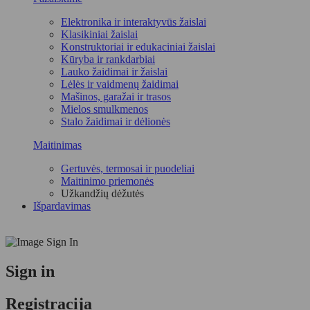
Elektronika ir interaktyvūs žaislai
Klasikiniai žaislai
Konstruktoriai ir edukaciniai žaislai
Kūryba ir rankdarbiai
Lauko žaidimai ir žaislai
Lėlės ir vaidmenų žaidimai
Mašinos, garažai ir trasos
Mielos smulkmenos
Stalo žaidimai ir dėlionės
Maitinimas
Gertuvės, termosai ir puodeliai
Maitinimo priemonės
Užkandžių dėžutės
Išpardavimas
Sign in
Registracija