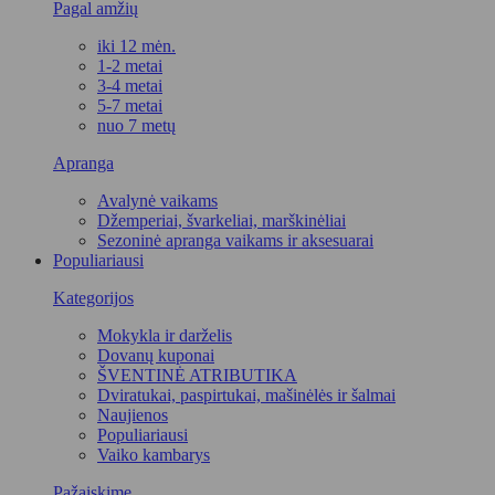
Pagal amžių
iki 12 mėn.
1-2 metai
3-4 metai
5-7 metai
nuo 7 metų
Apranga
Avalynė vaikams
Džemperiai, švarkeliai, marškinėliai
Sezoninė apranga vaikams ir aksesuarai
Populiariausi
Kategorijos
Mokykla ir darželis
Dovanų kuponai
ŠVENTINĖ ATRIBUTIKA
Dviratukai, paspirtukai, mašinėlės ir šalmai
Naujienos
Populiariausi
Vaiko kambarys
Pažaiskime