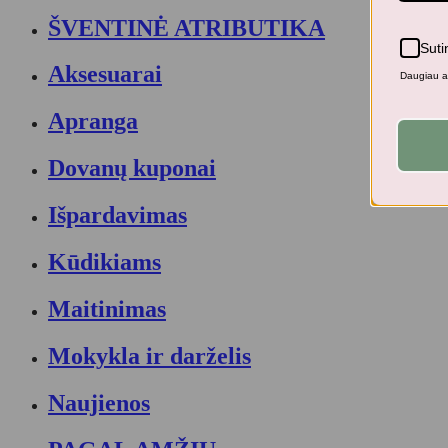
ŠVENTINĖ ATRIBUTIKA
Suti
Aksesuarai
Daugiau ap
Apranga
Dovanų kuponai
Išpardavimas
Kūdikiams
Maitinimas
Mokykla ir darželis
Naujienos