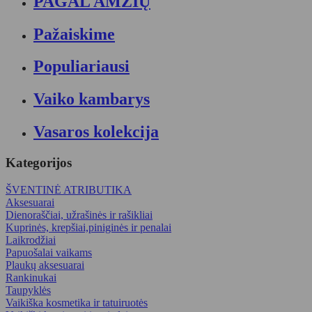
PAGAL AMŽIŲ
Pažaiskime
Populiariausi
Vaiko kambarys
Vasaros kolekcija
Kategorijos
ŠVENTINĖ ATRIBUTIKA
Aksesuarai
Dienoraščiai, užrašinės ir rašikliai
Kuprinės, krepšiai,piniginės ir penalai
Laikrodžiai
Papuošalai vaikams
Plaukų aksesuarai
Rankinukai
Taupyklės
Vaikiška kosmetika ir tatuiruotės