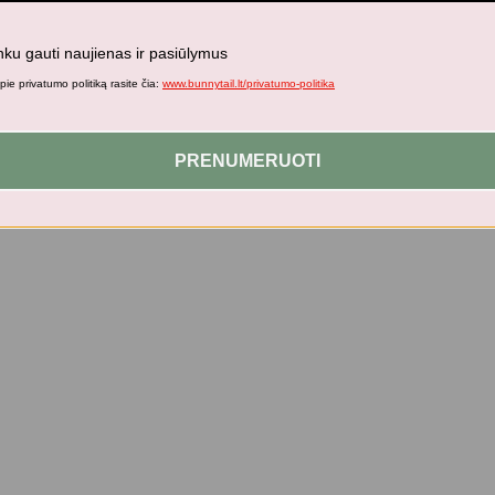
nku gauti naujienas ir pasiūlymus
ie privatumo politiką rasite čia:
www.bunnytail.lt/privatumo-politika
PRENUMERUOTI