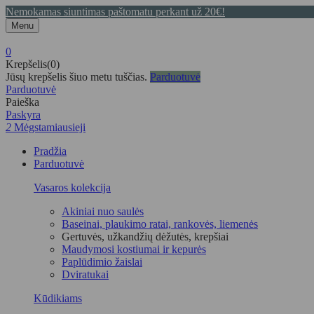
Nemokamas siuntimas paštomatu perkant už 20€!
Menu
0
Krepšelis(0)
Jūsų krepšelis šiuo metu tuščias.
Parduotuvė
Parduotuvė
Paieška
Paskyra
2
Mėgstamiausieji
Pradžia
Parduotuvė
Vasaros kolekcija
Akiniai nuo saulės
Baseinai, plaukimo ratai, rankovės, liemenės
Gertuvės, užkandžių dėžutės, krepšiai
Maudymosi kostiumai ir kepurės
Paplūdimio žaislai
Dviratukai
Kūdikiams