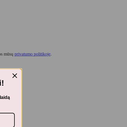
tos mūsų
privatumo politikoje
.
!
laidą