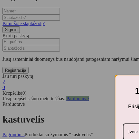
Pamiršote slaptažodį?
Kurti paskyrą
Jūsų asmeniniai duomenys bus naudojami patogesniam naršymui šiame
Jau turi paskyrą
2
0
Krepšelis(0)
Jūsų krepšelis šiuo metu tuščias.
Parduotuvė
Parduotuvė
Pris
kastuvelis
Pagrindinis
Produktai su žymomis “kastuvelis”