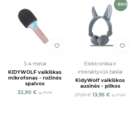
-50%
3-4 metai
Elektronika ir
interaktyvūs žaislai
KIDYWOLF vaikiškas
mikrofonas - rožinės
KidyWolf vaikiškos
spalvos
ausinės - pilkos
32,90
€
su PVM
13,95
€
27,90
€
su PVM