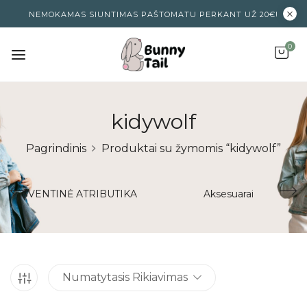
NEMOKAMAS SIUNTIMAS PAŠTOMATU PERKANT UŽ 20€!
0
kidywolf
Pagrindinis
Produktai su žymomis “kidywolf”
ŠVENTINĖ ATRIBUTIKA
Aksesuarai
Numatytasis Rikiavimas