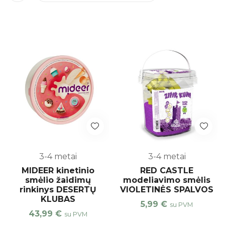
3-4 metai
3-4 metai
MIDEER kinetinio
RED CASTLE
smėlio žaidimų
modeliavimo smėlis
rinkinys DESERTŲ
VIOLETINĖS SPALVOS
KLUBAS
5,99
€
su PVM
43,99
€
su PVM