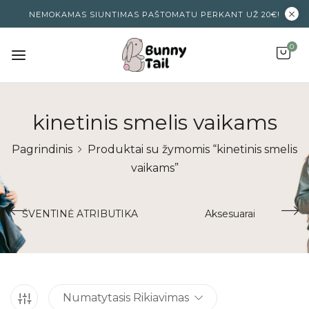
NEMOKAMAS SIUNTIMAS PAŠTOMATU PERKANT UŽ 20€!
0
kinetinis smelis vaikams
Pagrindinis
Produktai su žymomis “kinetinis smelis
vaikams”
ŠVENTINĖ ATRIBUTIKA
Aksesuarai
Numatytasis Rikiavimas