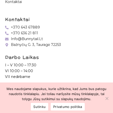
Kontaktai
Kontaktai
+370 643 67889
+370 636 21 811
Info@bunnytail.lt
Bažnyčių G. 3, Tauragė 72253
Darbo Laikas
I – V
10:00 – 17:30
VI
10:00 – 14:00
VII nedirbame
Mes naudojame slapukus, kurie užtikrina, kad Jums bus patogu
Bunnytail.lt
| Copyright 2026 | Svetainė sukurta
Myra.lt
naudotis tinklalapiu. Jei toliau naršysite mūsų tinklalapyje, tai
tolygu Jūsų sutikimui su slapukų naudojimu.
2
Sutinku
Privatumo politika
Parduotuvė
Paieška
Paskyra
Mėgstamiausieji