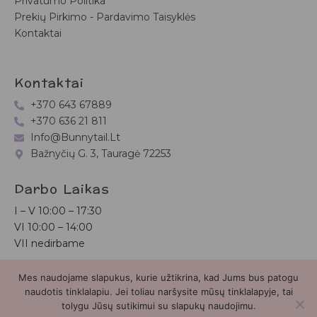
Privatumo Politika
Prekių Pirkimo - Pardavimo Taisyklės
Kontaktai
Kontaktai
+370 643 67889
+370 636 21 811
Info@bunnytail.lt
Bažnyčių G. 3, Tauragė 72253
Darbo Laikas
I – V
10:00 – 17:30
VI
10:00 – 14:00
VII nedirbame
Mes naudojame slapukus, kurie užtikrina, kad Jums bus patogu
Bunnytail.lt
| Copyright 2026 | Svetainė sukurta
Myra.lt
naudotis tinklalapiu. Jei toliau naršysite mūsų tinklalapyje, tai
tolygu Jūsų sutikimui su slapukų naudojimu.
2