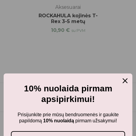
Aksesuarai
ROCKAHULA kojinės T-
Rex 3-5 metų
10,90
€
su PVM
10% nuolaida pirmam
apsipirkimui!
Prisijunkite prie mūsų bendruomenės ir gaukite
papildomą
10% nuolaidą
pirmam užsakymui!