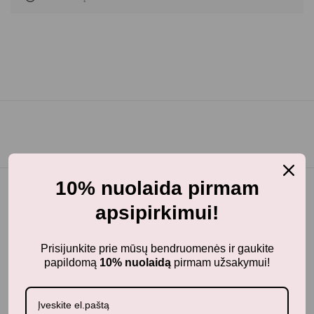
10% nuolaida pirmam
apsipirkimui!
Prisijunkite prie mūsų bendruomenės ir gaukite
papildomą
10% nuolaidą
pirmam užsakymui!
BunnyTail
– vaikiškų prekių krautuvėlė, kurioje rasite
kokybiškus ir stilingus daiktus savo vaikams!