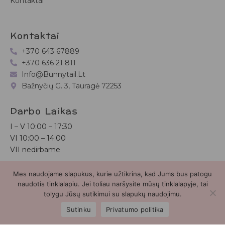
Kontaktai
Kontaktai
+370 643 67889
+370 636 21 811
Info@bunnytail.lt
Bažnyčių G. 3, Tauragė 72253
Darbo Laikas
I – V
10:00 – 17:30
VI
10:00 – 14:00
VII nedirbame
Mes naudojame slapukus, kurie užtikrina, kad Jums bus patogu
Bunnytail.lt
| Copyright 2026 | Svetainė sukurta
Myra.lt
naudotis tinklalapiu. Jei toliau naršysite mūsų tinklalapyje, tai
tolygu Jūsų sutikimui su slapukų naudojimu.
2
Sutinku
Privatumo politika
Parduotuvė
Paieška
Paskyra
Mėgstamiausieji