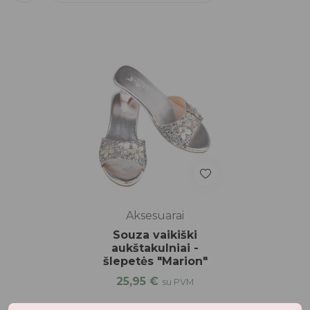
Aksesuarai
Souza vaikiški
aukštakulniai -
šlepetės "Marion"
25,95
€
su PVM