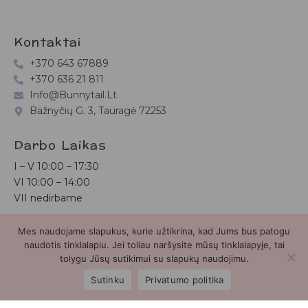
Kontaktai
+370 643 67889
+370 636 21 811
Info@bunnytail.lt
Bažnyčių G. 3, Tauragė 72253
Darbo Laikas
I – V
10:00 – 17:30
VI
10:00 – 14:00
VII nedirbame
Mes naudojame slapukus, kurie užtikrina, kad Jums bus patogu
Bunnytail.lt
| Copyright 2026 | Svetainė sukurta
Myra.lt
naudotis tinklalapiu. Jei toliau naršysite mūsų tinklalapyje, tai
tolygu Jūsų sutikimui su slapukų naudojimu.
2
Sutinku
Privatumo politika
Parduotuvė
Paieška
Paskyra
Mėgstamiausieji