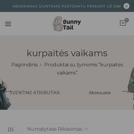
NEMOKAMAS SIUNTIMAS PAŠTOMATU PERKANT UŽ 20€!
0
kurpaitės vaikams
Pagrindinis
Produktai su žymomis “kurpaitės
vaikams”
ŠVENTINĖ ATRIBUTIKA
Aksesuarai
Numatytasis Rikiavimas