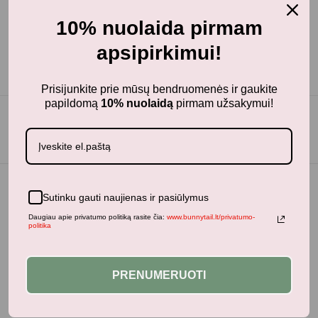
10% nuolaida pirmam
apsipirkimui!
Prisijunkite prie mūsų bendruomenės ir gaukite
papildomą
10% nuolaidą
pirmam užsakymui!
Sutinku gauti naujienas ir pasiūlymus
Daugiau apie privatumo politiką rasite čia:
www.bunnytail.lt/privatumo-
politika
PRENUMERUOTI
BunnyTail
– vaikiškų prekių krautuvėlė, kurioje rasite
kokybiškus ir stilingus daiktus savo vaikams!