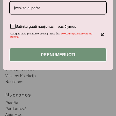
BunnyTail
– vaikiškų prekių krautuvėlė, kurioje rasite
kokybiškus ir stilingus daiktus savo vaikams!
Sutinku gauti naujienas ir pasiūlymus
Parduotuvė
Daugiau apie privatumo politiką rasite čia:
www.bunnytail.lt/privatumo-
politika
Aksesuarai
Apranga
Kūdikiams
PRENUMERUOTI
Pažaiskime
Populiariausi
Vaiko Kambarys
Vasaros Kolekcija
Naujienos
Nuorodos
Pradžia
Parduotuvė
Apie Mus