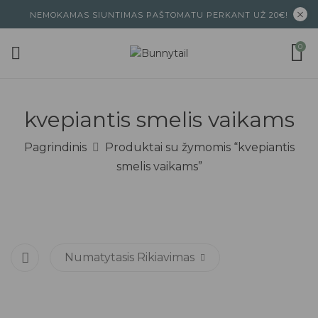
NEMOKAMAS SIUNTIMAS PAŠTOMATU PERKANT UŽ 20€!
0
kvepiantis smelis vaikams
Pagrindinis
Produktai su žymomis “kvepiantis
smelis vaikams”
Numatytasis Rikiavimas