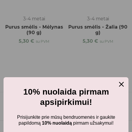
3-4 metai
3-4 metai
Purus smėlis - Mėlynas
Purus smėlis - Žalia (90
(90 g)
g)
5,30
€
5,30
€
su PVM
su PVM
10% nuolaida pirmam
apsipirkimui!
Prisijunkite prie mūsų bendruomenės ir gaukite
papildomą
10% nuolaidą
pirmam užsakymui!