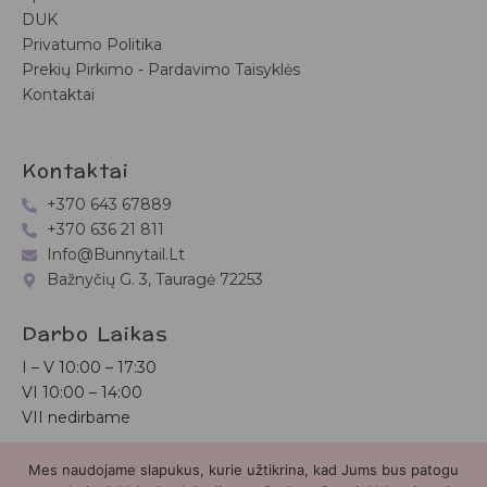
DUK
Privatumo Politika
Prekių Pirkimo - Pardavimo Taisyklės
Kontaktai
Kontaktai
+370 643 67889
+370 636 21 811
Info@bunnytail.lt
Bažnyčių G. 3, Tauragė 72253
Darbo Laikas
I – V
10:00 – 17:30
VI
10:00 – 14:00
VII nedirbame
Mes naudojame slapukus, kurie užtikrina, kad Jums bus patogu