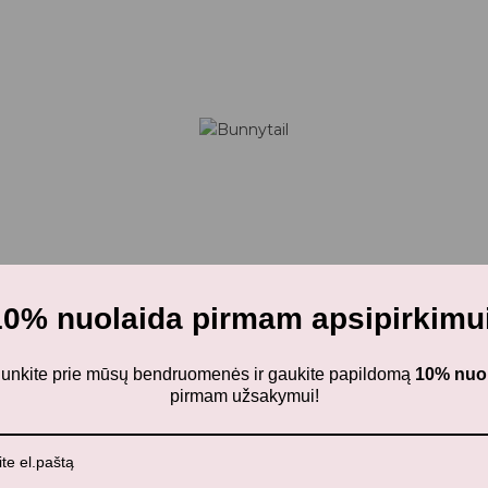
10% nuolaida pirmam apsipirkimui
ijunkite prie mūsų bendruomenės ir gaukite papildomą
10% nuo
pirmam užsakymui!