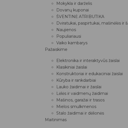
Mokykla ir darželis
Dovanų kuponai
ŠVENTINĖ ATRIBUTIKA
Dviratukai, paspirtukai, mašinėlės ir 
Naujienos
Populiariausi
Vaiko kambarys
Pažaiskime
Elektronika ir interaktyvūs žaislai
Klasikiniai žaislai
Konstruktoriai ir edukaciniai žaislai
Kūryba ir rankdarbiai
Lauko žaidimai ir žaislai
Lėlės ir vaidmenų žaidimai
Mašinos, garažai ir trasos
Mielos smulkmenos
Stalo žaidimai ir dėlionės
Maitinimas