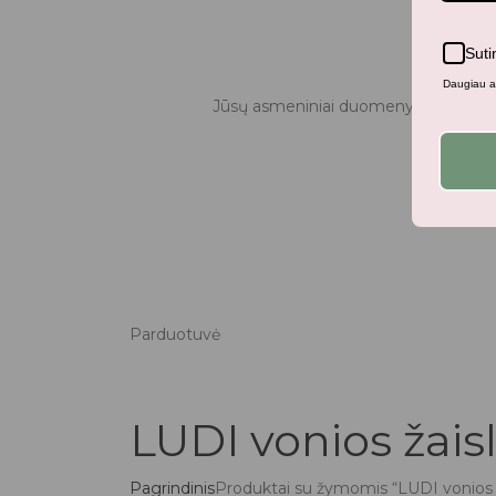
Suti
Daugiau ap
Jūsų asmeniniai duomenys bus naudo
Parduotuvė
LUDI vonios žaisl
Pagrindinis
Produktai su žymomis “LUDI vonios ž