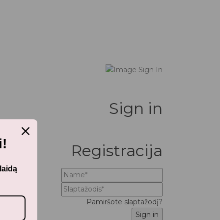
Sign in
!
Registracija
laidą
Pamiršote slaptažodį?