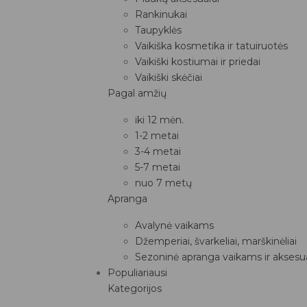
Rankinukai
Taupyklės
Vaikiška kosmetika ir tatuiruotės
Vaikiški kostiumai ir priedai
Vaikiški skėčiai
Pagal amžių
iki 12 mėn.
1-2 metai
3-4 metai
5-7 metai
nuo 7 metų
Apranga
Avalynė vaikams
Džemperiai, švarkeliai, marškinėliai
Sezoninė apranga vaikams ir aksesua
Populiariausi
Kategorijos