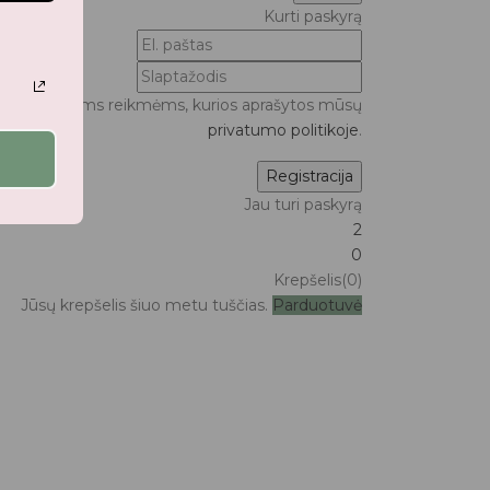
Kurti paskyrą
ui bei kitoms reikmėms, kurios aprašytos mūsų
privatumo politikoje
.
Jau turi paskyrą
2
0
Krepšelis(0)
Jūsų krepšelis šiuo metu tuščias.
Parduotuvė