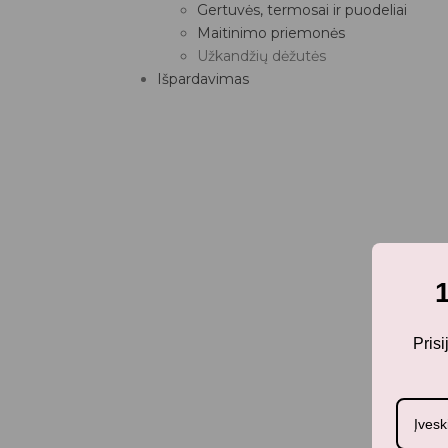
Gertuvės, termosai ir puodeliai
Maitinimo priemonės
Užkandžių dėžutės
Išpardavimas
Pris