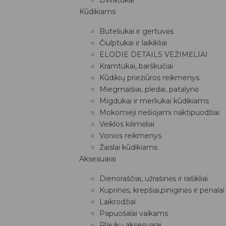
Kūdikiams
Buteliukai ir gertuvės
Čiulptukai ir laikikliai
ELODIE DETAILS VEŽIMĖLIAI
Kramtukai, barškučiai
Kūdikių priežiūros reikmenys
Miegmaišiai, pledai, patalynė
Migdukai ir merliukai kūdikiams
Mokomieji nešiojami naktipuodžiai
Veiklos kilimėliai
Vonios reikmenys
Žaislai kūdikiams
Aksesuarai
Dienoraščiai, užrašinės ir rašikliai
Kuprinės, krepšiai,piniginės ir penalai
Laikrodžiai
Papuošalai vaikams
Plaukų aksesuarai