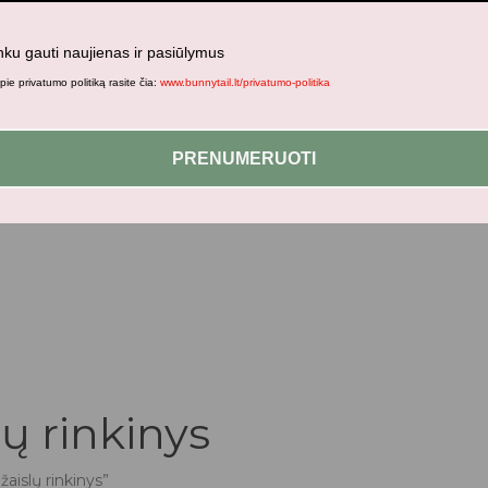
nku gauti naujienas ir pasiūlymus
ie privatumo politiką rasite čia:
www.bunnytail.lt/privatumo-politika
jami patogesniam naršymui šiame tinklalapyje, paskyros valdym
PRENUMERUOTI
ų rinkinys
aislų rinkinys”