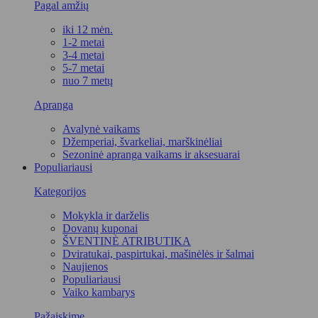
Pagal amžių
iki 12 mėn.
1-2 metai
3-4 metai
5-7 metai
nuo 7 metų
Apranga
Avalynė vaikams
Džemperiai, švarkeliai, marškinėliai
Sezoninė apranga vaikams ir aksesuarai
Populiariausi
Kategorijos
Mokykla ir darželis
Dovanų kuponai
ŠVENTINĖ ATRIBUTIKA
Dviratukai, paspirtukai, mašinėlės ir šalmai
Naujienos
Populiariausi
Vaiko kambarys
Pažaiskime