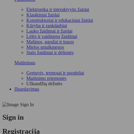
Elektronika ir interaktyvūs žaislai
Klasikiniai žaislai
Konstruktoriai ir edukaciniai žaislai
Kūryba ir rankdarbiai
Lauko žaidimai ir žaislai
Lėlės ir vaidmenų žaidimai
Mašinos, garažai ir trasos
Mielos smulkmenos
Stalo žaidimai ir dėlionės
Maitinimas
Gertuvės, termosai ir puodeliai
Maitinimo priemonės
Užkandžių dėžutės
Išpardavimas
Sign in
Registracija