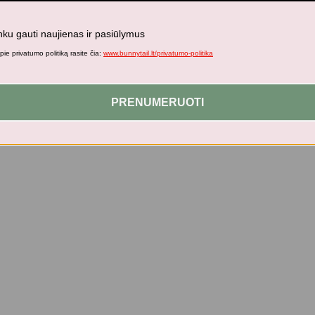
nku gauti naujienas ir pasiūlymus
ie privatumo politiką rasite čia:
www.bunnytail.lt/privatumo-politika
PRENUMERUOTI