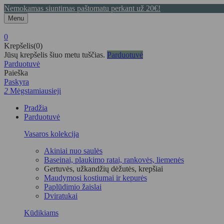
Nemokamas siuntimas paštomatu perkant už 20€!
Menu
0
Krepšelis(0)
Jūsų krepšelis šiuo metu tuščias.
Parduotuvė
Parduotuvė
Paieška
Paskyra
2
Mėgstamiausieji
Pradžia
Parduotuvė
Vasaros kolekcija
Akiniai nuo saulės
Baseinai, plaukimo ratai, rankovės, liemenės
Gertuvės, užkandžių dėžutės, krepšiai
Maudymosi kostiumai ir kepurės
Paplūdimio žaislai
Dviratukai
Kūdikiams