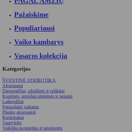
PAGAL AMŽIŲ
Pažaiskime
Populiariausi
Vaiko kambarys
Vasaros kolekcija
Kategorijos
ŠVENTINĖ ATRIBUTIKA
Aksesuarai
Dienoraščiai, užrašinės ir rašikliai
Kuprinės, krepšiai,piniginės ir penalai
Laikrodžiai
Papuošalai vaikams
Plaukų aksesuarai
Rankinukai
Taupyklės
Vaikiška kosmetika ir tatuiruotės