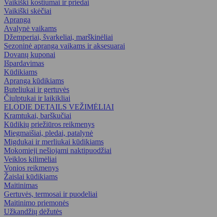
Vaikiški kostiumai ir priedai
Vaikiški skėčiai
Apranga
Avalynė vaikams
Džemperiai, švarkeliai, marškinėliai
Sezoninė apranga vaikams ir aksesuarai
Dovanų kuponai
Išpardavimas
Kūdikiams
Apranga kūdikiams
Buteliukai ir gertuvės
Čiulptukai ir laikikliai
ELODIE DETAILS VEŽIMĖLIAI
Kramtukai, barškučiai
Kūdikių priežiūros reikmenys
Miegmaišiai, pledai, patalynė
Migdukai ir merliukai kūdikiams
Mokomieji nešiojami naktipuodžiai
Veiklos kilimėliai
Vonios reikmenys
Žaislai kūdikiams
Maitinimas
Gertuvės, termosai ir puodeliai
Maitinimo priemonės
Užkandžių dėžutės