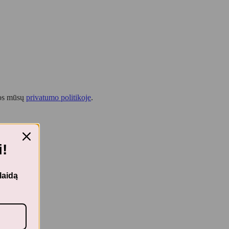
tos mūsų
privatumo politikoje
.
!
laidą