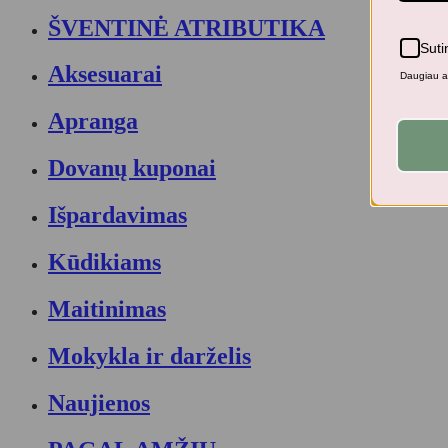
ŠVENTINĖ ATRIBUTIKA
Suti
Aksesuarai
Daugiau ap
Apranga
Dovanų kuponai
Išpardavimas
Kūdikiams
Maitinimas
Mokykla ir darželis
Naujienos