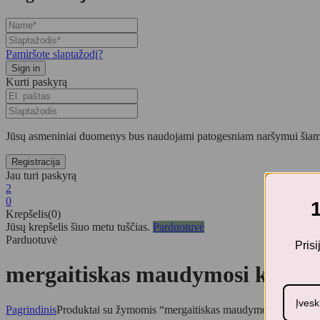
Pamiršote slaptažodį?
Kurti paskyrą
Jūsų asmeniniai duomenys bus naudojami patogesniam naršymui šiame
Jau turi paskyrą
2
0
Krepšelis(0)
Jūsų krepšelis šiuo metu tuščias.
Parduotuvė
Parduotuvė
Pris
mergaitiskas maudymosi kostiu
Pagrindinis
Produktai su žymomis “mergaitiskas maudymosi kostiumel