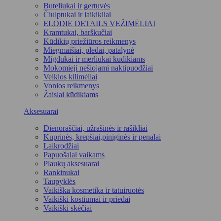
Buteliukai ir gertuvės
Čiulptukai ir laikikliai
ELODIE DETAILS VEŽIMĖLIAI
Kramtukai, barškučiai
Kūdikių priežiūros reikmenys
Miegmaišiai, pledai, patalynė
Migdukai ir merliukai kūdikiams
Mokomieji nešiojami naktipuodžiai
Veiklos kilimėliai
Vonios reikmenys
Žaislai kūdikiams
Aksesuarai
Dienoraščiai, užrašinės ir rašikliai
Kuprinės, krepšiai,piniginės ir penalai
Laikrodžiai
Papuošalai vaikams
Plaukų aksesuarai
Rankinukai
Taupyklės
Vaikiška kosmetika ir tatuiruotės
Vaikiški kostiumai ir priedai
Vaikiški skėčiai