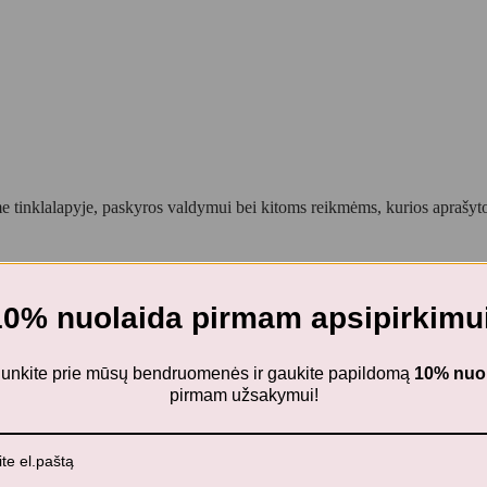
 tinklalapyje, paskyros valdymui bei kitoms reikmėms, kurios aprašy
10% nuolaida pirmam apsipirkimui
ijunkite prie mūsų bendruomenės ir gaukite papildomą
10% nuo
pirmam užsakymui!
melis
is”