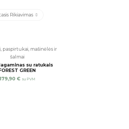
sis Rikiavimas
, paspirtukai, mašinėlės ir
šalmai
agaminas su ratukais
FOREST GREEN
179,90
€
su PVM