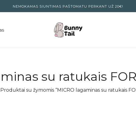
NEMOKAMAS SIUNTIMAS PAŠTOMATU PERKANT UŽ 20€!
as
minas su ratukais F
Produktai su žymomis “MICRO lagaminas su ratukais 