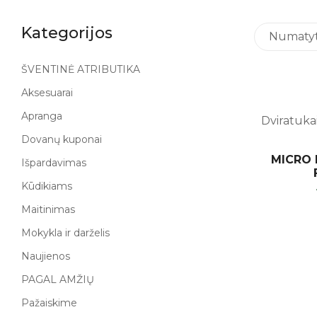
Kategorijos
Numatyta
ŠVENTINĖ ATRIBUTIKA
Aksesuarai
Apranga
Dviratukai
Dovanų kuponai
MICRO l
Išpardavimas
Kūdikiams
Maitinimas
Mokykla ir darželis
Naujienos
PAGAL AMŽIŲ
Pažaiskime