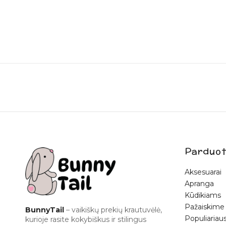
Parduot
Aksesuarai
Apranga
Kūdikiams
Pažaiskime
BunnyTail
– vaikiškų prekių krautuvėlė,
Populiariaus
kurioje rasite kokybiškus ir stilingus