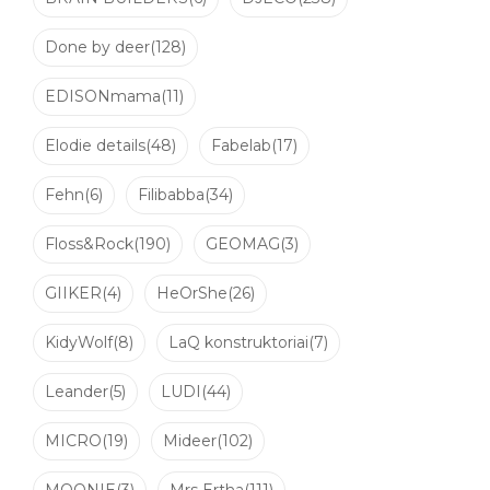
Done by deer
(128)
EDISONmama
(11)
Elodie details
(48)
Fabelab
(17)
Fehn
(6)
Filibabba
(34)
Floss&Rock
(190)
GEOMAG
(3)
GIIKER
(4)
HeOrShe
(26)
KidyWolf
(8)
LaQ konstruktoriai
(7)
Leander
(5)
LUDI
(44)
MICRO
(19)
Mideer
(102)