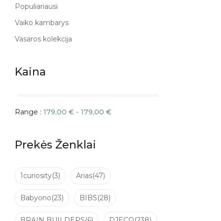
Populiariausi
Vaiko kambarys
Vasaros kolekcija
Kaina
Range :
179,00
€
-
179,00
€
Prekės Ženklai
1curiosity
(3)
Arias
(47)
Babyono
(23)
BIBS
(28)
BRAIN BUILDERS
(6)
DJECO
(238)