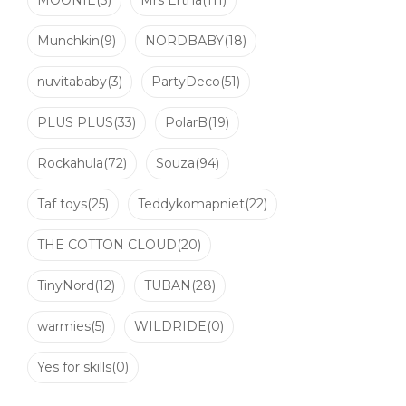
MOONIE
(3)
Mrs Ertha
(111)
Munchkin
(9)
NORDBABY
(18)
nuvitababy
(3)
PartyDeco
(51)
PLUS PLUS
(33)
PolarB
(19)
Rockahula
(72)
Souza
(94)
Pris
Taf toys
(25)
Teddykomapniet
(22)
THE COTTON CLOUD
(20)
TinyNord
(12)
TUBAN
(28)
warmies
(5)
WILDRIDE
(0)
Suti
Daugiau ap
Yes for skills
(0)