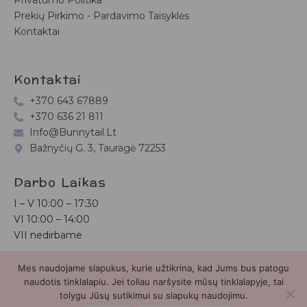
Privatumo Politika
Prekių Pirkimo - Pardavimo Taisyklės
Kontaktai
Kontaktai
+370 643 67889
+370 636 21 811
Info@bunnytail.lt
Bažnyčių G. 3, Tauragė 72253
Darbo Laikas
I – V
10:00 – 17:30
VI
10:00 – 14:00
VII nedirbame
Mes naudojame slapukus, kurie užtikrina, kad Jums bus patogu
Bunnytail.lt
| Copyright 2026 | Svetainė sukurta
Myra.lt
naudotis tinklalapiu. Jei toliau naršysite mūsų tinklalapyje, tai
tolygu Jūsų sutikimui su slapukų naudojimu.
2