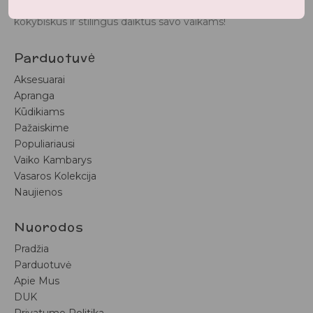
BunnyTail
– vaikiškų prekių krautuvėlė, kurioje rasite
kokybiškus ir stilingus daiktus savo vaikams!
Parduotuvė
Aksesuarai
Apranga
Kūdikiams
Pažaiskime
Populiariausi
Vaiko Kambarys
Vasaros Kolekcija
Naujienos
Nuorodos
Pradžia
Parduotuvė
Apie Mus
DUK