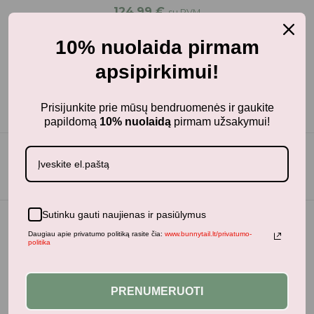
124,99
€
su PVM
10% nuolaida pirmam
apsipirkimui!
Prisijunkite prie mūsų bendruomenės ir gaukite
papildomą
10% nuolaidą
pirmam užsakymui!
Sutinku gauti naujienas ir pasiūlymus
Daugiau apie privatumo politiką rasite čia:
www.bunnytail.lt/privatumo-
politika
PRENUMERUOTI